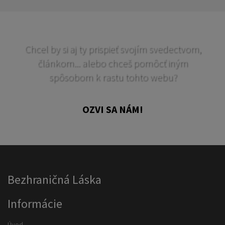
Chcel by si aj ty prispieť svojím svedectvom,
článkom... alebo chceš pomôcť iným
spôsobom k rastu tohto webu?
OZVI SA NÁM!
Bezhraničná Láska
Informácie
Úvod