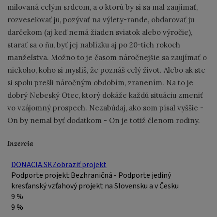
milovaná celým srdcom, a o ktorú by si sa mal zaujímať,
rozveseľovať ju, pozývať na výlety-rande, obdarovať ju
darčekom (aj keď nemá žiaden sviatok alebo výročie),
starať sa o ňu, byť jej nablízku aj po 20-tich rokoch
manželstva. Možno to je časom náročnejšie sa zaujímať o
niekoho, koho si myslíš, že poznáš celý život. Alebo ak ste
si spolu prešli náročným obdobím, zranením. Na to je
dobrý Nebeský Otec, ktorý dokáže každú situáciu zmeniť
vo vzájomný prospech. Nezabúdaj, ako som písal vyššie -
On by nemal byť dodatkom - On je totiž členom rodiny.
Inzercia