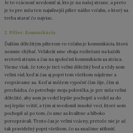
Je to vzácnosť uvedomiť si, kto je na našej strane, a preto
je to pre mňa ten najsilnejší pilier nášho vzťahu, o ktorý sa
treba starať čo najviac.
2. Pilier: Komunikácia
Ďalším dôležitým pilierom vo vzťahu je komunikácia, ktorá
nesmie chýbať. Veľakrát sme obaja rozlietaní na každú
svetovú stranu a čas na spoločnú komunikáciu sa stráca.
Vieme však, že toto je tiež veľmi dôležitý bod a vždy som
veľmi rád, keď si čas aj popri tom všetkom nájdeme a
rozprávame sa. Keď si môžem vypočuť čím žije, čím si
prechádza, čo potrebuje moja polovička, je pre mňa veľmi
dôležité, aby som ju vedel lepšie pochopiť a vedel sa do
nej lepšie vcítiť, a tým si uvedomil mnohé veci, ktoré som
pochopil až po tom, čo sme sa kvalitne a hlboko
porozprávali. Tento čas je veľmi vzácny, pretože nie je až
tak pravidelný popri všetkom, čo sa snažíme stihnúť.