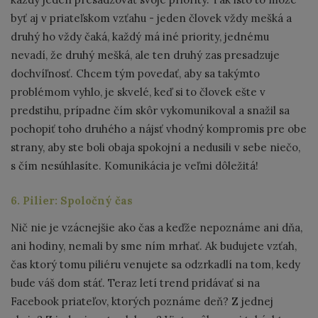
byť aj v priateľskom vzťahu - jeden človek vždy mešká a
druhý ho vždy čaká, každý má iné priority, jednému
nevadí, že druhý mešká, ale ten druhý zas presadzuje
dochvíľnosť. Chcem tým povedať, aby sa takýmto
problémom vyhlo, je skvelé, keď si to človek ešte v
predstihu, prípadne čím skôr vykomunikoval a snažil sa
pochopiť toho druhého a nájsť vhodný kompromis pre obe
strany, aby ste boli obaja spokojní a nedusili v sebe niečo,
s čím nesúhlasíte. Komunikácia je veľmi dôležitá!
6. Pilier: Spoločný čas
Nič nie je vzácnejšie ako čas a keďže nepoznáme ani dňa,
ani hodiny, nemali by sme ním mrhať. Ak budujete vzťah,
čas ktorý tomu piliéru venujete sa odzrkadlí na tom, kedy
bude váš dom stáť. Teraz letí trend pridávať si na
Facebook priateľov, ktorých poznáme deň? Z jednej