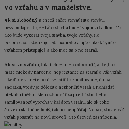
vo vzťahu a v manželstve.
Ak si slobodný
a chceš začať stavať túto stavbu,
nezabúdaj na to, že táto stavba bude tvojim zrkadlom. To,
ako bude vyzerať tvoja stavba, tvoje vzťahy, tie
potom charakterizujú teba samého a aj to, ako k týmto
vzťahom pristupuješ a ako moc sa o ne staráš.
Ak si vo vzťahu
, tak ti chcem len odporučiť, aj keď to
máte niekedy náročné, neprestaňte sa starať o váš vzťah
a keď prestanete po čase cítiť to zamilovanie, čo na
začiatku, vtedy je dôležité neskončiť vzťah a nehľadať
niekoho iného. Ale rozhodnúť sa pre Lásku! Lebo
zamilovanosť vyprchá v každom vzťahu, ale ak toho
človeka skutočne ľúbiš, tak ho neopúšťaj. Nopak, skúste váš
vzťah posunúť na novú úroveň, a to úroveň zasnúbenia.