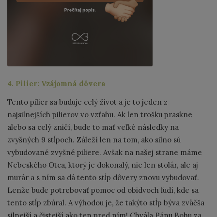
4. Pilier: Vzájomná dôvera
Tento pilier sa buduje celý život a je to jeden z
najsilnejších pilierov vo vzťahu. Ak len trošku praskne
alebo sa celý zničí, bude to mať veľké následky na
zvyšných 9 stĺpoch. Záleží len na tom, ako silno sú
vybudované zvyšné piliere. Avšak na našej strane máme
Nebeského Otca, ktorý je dokonalý, nie len stolár, ale aj
murár a s ním sa dá tento stĺp dôvery znovu vybudovať.
Lenže bude potrebovať pomoc od obidvoch ľudí, kde sa
tento stĺp zbúral. A výhodou je, že takýto stĺp býva zväčša
silnejší a čistejší ako ten pred ním! Chvála Pánu Bohu za