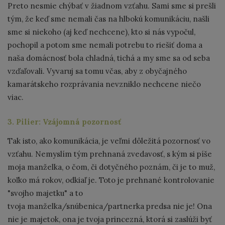
Preto nesmie chýbať v žiadnom vzťahu. Sami sme si prešli
tým, že keď sme nemali čas na hlbokú komunikáciu, našli
sme si niekoho (aj keď nechcene), kto si nás vypočul,
pochopil a potom sme nemali potrebu to riešiť doma a
naša domácnosť bola chladná, tichá a my sme sa od seba
vzďaľovali. Vyvaruj sa tomu včas, aby z obyčajného
kamarátskeho rozprávania nevzniklo nechcene niečo
viac.
3. Pilier: Vzájomná pozornosť
Tak isto, ako komunikácia, je veľmi dôležitá pozornosť vo
vzťahu. Nemyslím tým prehnaná zvedavosť, s kým si píše
moja manželka, o čom, či dotyčného poznám, či je to muž,
koľko má rokov, odkiaľ je. Toto je prehnané kontrolovanie
"svojho majetku" a to
tvoja manželka/snúbenica/partnerka predsa nie je! Ona
nie je majetok, ona je tvoja princezná, ktorá si zaslúži byť