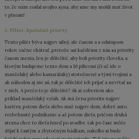
to, že nám zoslal svojho syna, aby sme my mohli mať život
v plnosti!
5. Pilier: Spoločné priorty
Tento piliér býva najprv silný, ale časom a s odstupom
rokov začne chátrať, pretože asi každému z nás sa priority
časom menia, len je dôležité, aby boli priority človeka, s
ktorým budujeme tento dom s 10 piliermi (či už ide o
manželský alebo kamarátsky) stotožnené s tými tvojimi a
ak náhodou aj nie sú, tak je dôležité ich prijať a nevŕtať sa
v nich. A prečo to je dôležité? Ak si zoberiem ako
príklad manželský vzťah. Ak má žena prioritu najprv
kariéru, potom dieťa alebo muž najprv dom, dobré auto,
rozbehnuté podnikanie a až potom dieťa, pričom druhá
strana chce to dieťa hneď po svadbe, tak po čase môže
dôjsť k častým a zbytočným hádkam, nakoľko si bude
každý jeden presadzovať svoje priority. Tak isto to môže