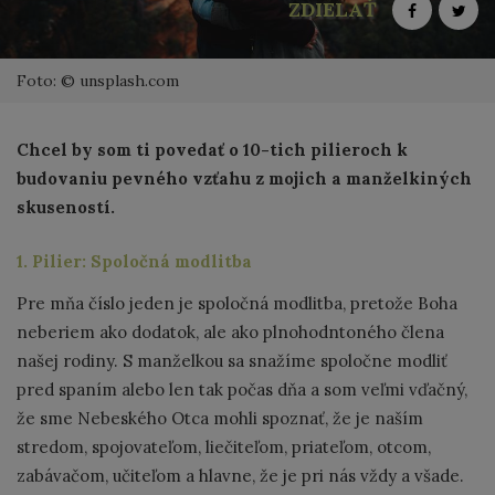
ZDIELAŤ
Foto: © unsplash.com
Chcel by som ti povedať o 10-tich pilieroch k
budovaniu pevného vzťahu z mojich a manželkiných
skuseností.
1. Pilier: Spoločná modlitba
Pre mňa číslo jeden je spoločná modlitba, pretože Boha
neberiem ako dodatok, ale ako plnohodntoného člena
našej rodiny. S manželkou sa snažíme spoločne modliť
pred spaním alebo len tak počas dňa a som veľmi vďačný,
že sme Nebeského Otca mohli spoznať, že je naším
stredom, spojovateľom, liečiteľom, priateľom, otcom,
zabávačom, učiteľom a hlavne, že je pri nás vždy a všade.