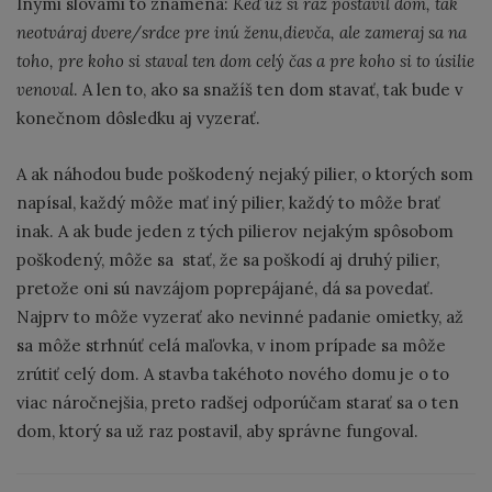
Inými slovami to znamená:
Keď už si raz postavil dom, tak
neotváraj dvere/srdce pre inú ženu,dievča, ale zameraj sa na
toho, pre koho si staval ten dom celý čas a pre koho si to úsilie
venoval
. A len to, ako sa snažíš ten dom stavať, tak bude v
konečnom dôsledku aj vyzerať.
A ak náhodou bude poškodený nejaký pilier, o ktorých som
napísal, každý môže mať iný pilier, každý to môže brať
inak. A ak bude jeden z tých pilierov nejakým spôsobom
poškodený, môže sa stať, že sa poškodí aj druhý pilier,
pretože oni sú navzájom poprepájané, dá sa povedať.
Najprv to môže vyzerať ako nevinné padanie omietky, až
sa môže strhnúť celá maľovka, v inom prípade sa môže
zrútiť celý dom. A stavba takéhoto nového domu je o to
viac náročnejšia, preto radšej odporúčam starať sa o ten
dom, ktorý sa už raz postavil, aby správne fungoval.