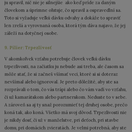
ju spravil, nič nie je silnejšie ako keď príde za daným
človekom a úprimne oľutuje, čo spravil a ospravedlní sa.
Toto si vyžaduje veľkú dávku odvahy a dokáže to spraviť
len zrelá a vyrovnaná osoba, ktorá tým dáva najavo, že jej
záleží na dotyčnej osobe.
9. Pilier: Trpezlivosť
V akomkoľvek vzťahu potrebuje človek veľkú dávku
trpezlivosti, na začiatku ju nebude asi treba, ale časom sa
môže stať, že si začneš všímať veci, ktoré si si doteraz
nevšímal alebo ignoroval. Je preto dôležité, aby ste sa
rozprávali o tom, čo vás trápi alebo čo vám vadí vo vzťahu,
či už kamarátskom alebo partnerskom. Neduste to v sebe.
A zároveň sa aj ty snaž porozumieť tej druhej osobe, prečo
koná tak, ako koná. Všetko má svoj dôvod. Trpezlivosti nie
je nikdy dosť, či už v manželstve, pri deťoch, pri stavbe
domu, pri domácich zvieratách. Je velmi potrebná, aby ste