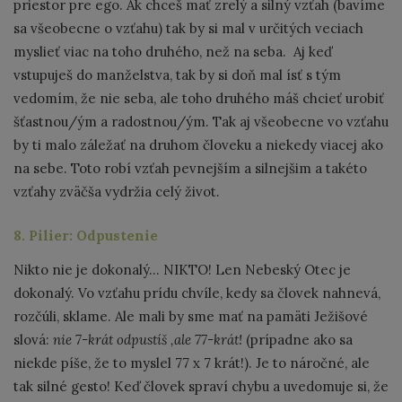
priestor pre ego. Ak chceš mať zrelý a silný vzťah (bavíme
sa všeobecne o vzťahu) tak by si mal v určitých veciach
myslieť viac na toho druhého, než na seba. Aj keď
vstupuješ do manželstva, tak by si doň mal ísť s tým
vedomím, že nie seba, ale toho druhého máš chcieť urobiť
šťastnou/ým a radostnou/ým. Tak aj všeobecne vo vzťahu
by ti malo záležať na druhom človeku a niekedy viacej ako
na sebe. Toto robí vzťah pevnejším a silnejšim a takéto
vzťahy zväčša vydržia celý život.
8. Pilier: Odpustenie
Nikto nie je dokonalý... NIKTO! Len Nebeský Otec je
dokonalý. Vo vzťahu prídu chvíle, kedy sa človek nahnevá,
rozčúli, sklame. Ale mali by sme mať na pamäti Ježišové
slová:
nie 7-krát odpustíš ,ale 77-krát!
(prípadne ako sa
niekde píše, že to myslel 77 x 7 krát!). Je to náročné, ale
tak silné gesto! Keď človek spraví chybu a uvedomuje si, že