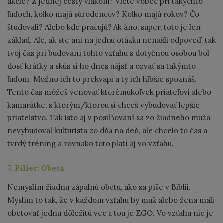
akcie? Z jednej cesty vlakom? Viete vôbec pri takýchto
ľuďoch, koľko majú súrodencov? Koľko majú rokov? Čo
študovali? Alebo kde pracujú? Ak áno, super, toto je len
základ. Ale, ak ste ani na jednu otázku nenašli odpoveď, tak
tvoj čas pri budovaní tohto vzťahu s dotyčnou osobou bol
dosť krátky a skús si ho dnes nájsť a ozvať sa takýmto
ľuďom. Možno ich to prekvapí a ty ich hlbšie spoznáš.
Tento čas môžeš venovať ktorémukoľvek priateľovi alebo
kamarátke, s ktorým/ktorou si chceš vybudovať lepšie
priateľstvo. Tak isto aj v posilňovaní sa zo žiadneho muža
nevybudoval kulturista zo dňa na deň, ale chcelo to čas a
tvrdý tréning a rovnako toto platí aj vo vzťahu.
7. Pilier: Obeta
Nemyslím žiadnu zápalnú obetu, ako sa píše v Biblii.
Myslím to tak, že v každom vzťahu by muž alebo žena mali
obetovať jednu dôležitú vec a tou je EGO. Vo vzťahu nie je