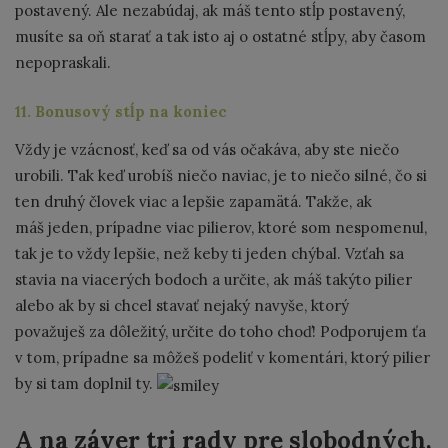
postavený. Ale nezabúdaj, ak máš tento stĺp postavený,
musíte sa oň starať a tak isto aj o ostatné stĺpy, aby časom
nepopraskali.
11. Bonusový stĺp na koniec
Vždy je vzácnosť, keď sa od vás očakáva, aby ste niečo
urobili. Tak keď urobíš niečo naviac, je to niečo silné, čo si
ten druhý človek viac a lepšie zapamätá. Takže, ak
máš jeden, prípadne viac pilierov, ktoré som nespomenul,
tak je to vždy lepšie, než keby ti jeden chýbal. Vzťah sa
stavia na viacerých bodoch a určite, ak máš takýto pilier
alebo ak by si chcel stavať nejaký navyše, ktorý
považuješ za dôležitý, určite do toho choď! Podporujem ťa
v tom, prípadne sa môžeš podeliť v komentári, ktorý pilier
by si tam doplnil ty.
A na záver tri rady pre slobodných,