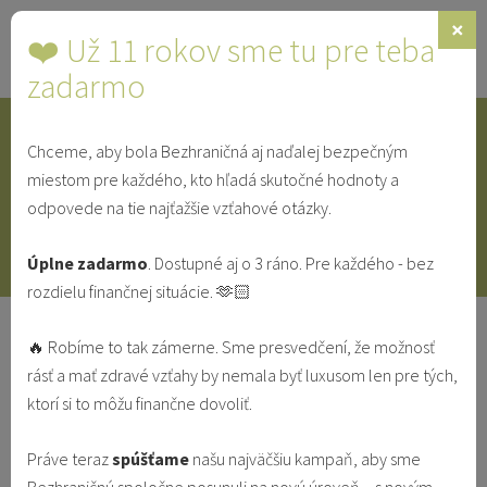
×
❤️ Už 11 rokov sme tu pre teba
Toggle
navigat
zadarmo
Chceme, aby bola Bezhraničná aj naďalej bezpečným
IDENTITA
SINGLE
SVEDECTVÁ
miestom pre každého, kto hľadá skutočné hodnoty a
odpovede na tie najťažšie vzťahové otázky.
V MANŽELSTVE
VO VZŤAHU
Úplne zadarmo
. Dostupné aj o 3 ráno. Pre každého - bez
rozdielu finančnej situácie. 🫶🏻
10 pilierov k stavbe pevného vzťahu
🔥 Robíme to tak zámerne. Sme presvedčení, že možnosť
VO VZŤAHU
rásť a mať zdravé vzťahy by nemala byť luxusom len pre tých,
ktorí si to môžu finančne dovoliť.
Michal Srnec
Práve teraz
spúšťame
našu najväčšiu kampaň, aby sme
15.4.2021
Vzťahy & Identita