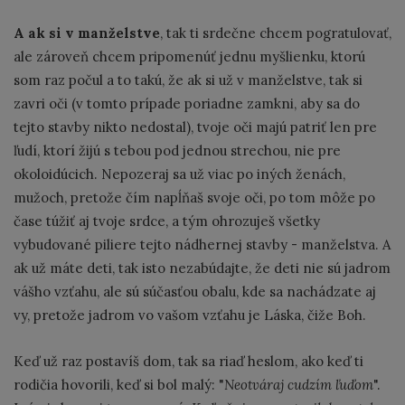
A ak si v manželstve
, tak ti srdečne chcem pogratulovať,
ale zároveň chcem pripomenúť jednu myšlienku, ktorú
som raz počul a to takú, že ak si už v manželstve, tak si
zavri oči (v tomto prípade poriadne zamkni, aby sa do
tejto stavby nikto nedostal), tvoje oči majú patriť len pre
ľudí, ktorí žijú s tebou pod jednou strechou, nie pre
okoloidúcich. Nepozeraj sa už viac po iných ženách,
mužoch, pretože čím napĺňaš svoje oči, po tom môže po
čase túžiť aj tvoje srdce, a tým ohrozuješ všetky
vybudované piliere tejto nádhernej stavby - manželstva. A
ak už máte deti, tak isto nezabúdajte, že deti nie sú jadrom
vášho vzťahu, ale sú súčasťou obalu, kde sa nachádzate aj
vy, pretože jadrom vo vašom vzťahu je Láska, čiže Boh.
Keď už raz postavíš dom, tak sa riaď heslom, ako keď ti
rodičia hovorili, keď si bol malý: "
Neotváraj cudzím ľuďom
".