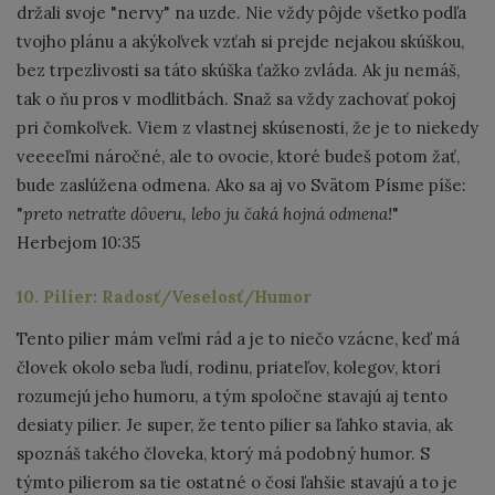
držali svoje "nervy" na uzde. Nie vždy pôjde všetko podľa
tvojho plánu a akýkoľvek vzťah si prejde nejakou skúškou,
bez trpezlivosti sa táto skúška ťažko zvláda. Ak ju nemáš,
tak o ňu pros v modlitbách. Snaž sa vždy zachovať pokoj
pri čomkoľvek. Viem z vlastnej skúsenosti, že je to niekedy
veeeeľmi náročné, ale to ovocie, ktoré budeš potom žať,
bude zaslúžena odmena. Ako sa aj vo Svätom Písme píše:
"
preto netraťte dôveru, lebo ju čaká hojná odmena!
"
Herbejom 10:35
10. Pilier: Radosť/Veselosť/Humor
Tento pilier mám veľmi rád a je to niečo vzácne, keď má
človek okolo seba ľudí, rodinu, priateľov, kolegov, ktorí
rozumejú jeho humoru, a tým spoločne stavajú aj tento
desiaty pilier. Je super, že tento pilier sa ľahko stavia, ak
spoznáš takého človeka, ktorý má podobný humor. S
týmto pilierom sa tie ostatné o čosi ľahšie stavajú a to je