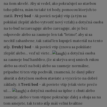
na ňom skvelé. Aby si vedel, ako pokračuješ so stavbou
toho piliéra, mám tu také tri body, pomocou ktorých to
zistíš.
Prvý bod
- Ak povieš nejaký vtip (a tým sa
pokúšaš zlepšiť alebo vytvoriť nový vzťah) a dotyčná osoba
na to buď nezareaguje alebo zareaguje, ale je bez
odpovede alebo sa zasmeje len tak "letmo", aby si sa
necítil zahanbene, tak zatiaľ len kupuješ materiál na tento
stĺp.
Druhý bod
- Ak povieš vtip (znova sa pokúšate
zlepšiť alebo... veď už viete...
) a dotyčná osoba
sa zasmeje buď hanblivo, (že si skrýva svoj smiech rukou
alebo sa otočí na bok) alebo sa zasmeje normálne,
prípadne ti ten vtip pochváli, znamená, že daný pilier
akurát s dotyčnou osobou staviate a vyzerá to na dobré
základy. A
Tretí bod
- ak poviete vtip (však viete prečo
už....
) a dotyčná osobná sa úplne z chuti alebo
zasmeje, alebo v tom vtipne pokračuje ďalej a obaja sa na
tom smejete, tak tento stĺp máš veľmi kvalitne