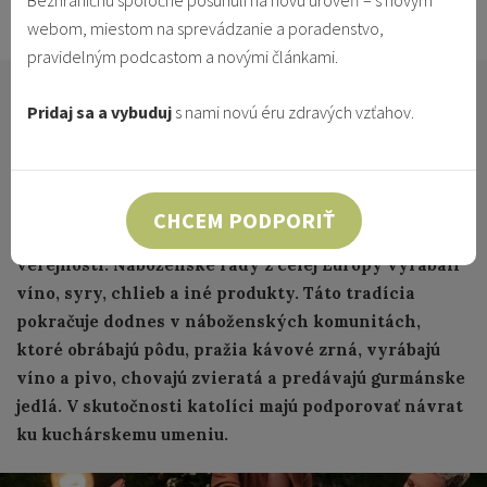
Bezhraničnú spoločne posunuli na novú úroveň – s novým
26.4.2022
Vzťahy & Identita
webom, miestom na sprevádzanie a poradenstvo,
pravidelným podcastom a novými článkami.
Zdravé stravovacie návyky sú dobré nielen pre telo;
Pridaj sa a vybuduj
s nami novú éru zdravých vzťahov.
obnovujú tiež RODINU, chránia Božie STVORENIA a
posilňujú DUŠU.
Počas histórie Cirkvi mal postoj k jedlu veľký
význam. Mnísi začali s varením piva v stredoveku
CHCEM PODPORIŤ
pre vlastné konzumovanie a potom ho predávali
verejnosti. Náboženské rády z celej Európy vyrábali
víno, syry, chlieb a iné produkty. Táto tradícia
pokračuje dodnes v náboženských komunitách,
ktoré obrábajú pôdu, pražia kávové zrná, vyrábajú
víno a pivo, chovajú zvieratá a predávajú gurmánske
jedlá. V skutočnosti katolíci majú podporovať návrat
ku kuchárskemu umeniu.