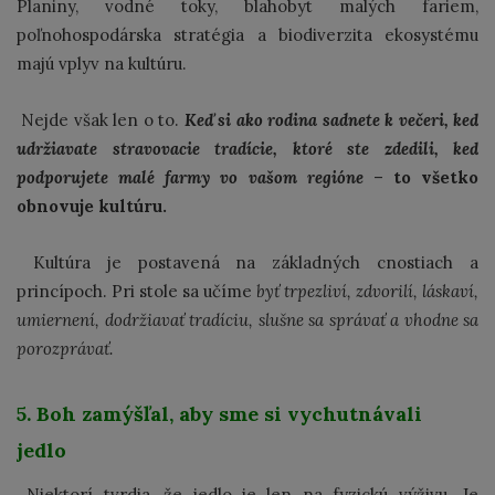
Planiny, vodné toky, blahobyt malých fariem,
poľnohospodárska stratégia a biodiverzita ekosystému
majú vplyv na kultúru.
Nejde však len o to.
Keď si ako rodina sadnete k večeri, keď
udržiavate stravovacie tradície, ktoré ste zdedili, keď
podporujete malé farmy vo vašom regióne
–
to všetko
obnovuje kultúru.
Kultúra je postavená na základných cnostiach a
princípoch. Pri stole sa učíme
byť trpezliví, zdvorilí, láskaví,
umiernení, dodržiavať tradíciu, slušne sa správať a vhodne sa
porozprávať.
5. Boh zamýšľal, aby sme si vychutnávali
jedlo
Niektorí tvrdia, že jedlo je len na fyzickú výživu. Je