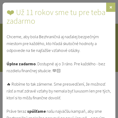
×
❤️ Už 11 rokov sme tu pre teba
Toggle
navigat
zadarmo
Chceme, aby bola Bezhraničná aj naďalej bezpečným
IDENTITA
SINGLE
SVEDECTVÁ
miestom pre každého, kto hľadá skutočné hodnoty a
odpovede na tie najťažšie vzťahové otázky.
V MANŽELSTVE
VO VZŤAHU
Úplne zadarmo
. Dostupné aj o 3 ráno. Pre každého - bez
rozdielu finančnej situácie. 🫶🏻
5 dôvodov, prečo sa katolíci majú
🔥 Robíme to tak zámerne. Sme presvedčení, že možnosť
vracať ku kuchárskemu umeniu
rásť a mať zdravé vzťahy by nemala byť luxusom len pre tých,
ktorí si to môžu finančne dovoliť.
LIFESTYLE
Práve teraz
spúšťame
našu najväčšiu kampaň, aby sme
Viera Šoganová