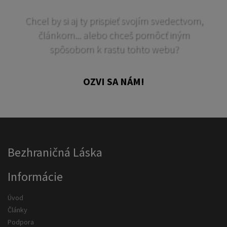
Chcel by si aj ty prispieť svojím svedectvom,
článkom... alebo chceš pomôcť iným
spôsobom k rastu tohto webu?
OZVI SA NÁM!
Bezhraničná Láska
Informácie
Úvod
Články
Podpora