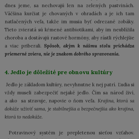
dnes jeme, sa nechovajú len na zelených pastvinách.
Väčšina kurčiat je chovaných v ohradách a je ich tam
natlačených veľa, takže im musia byť odrezané zobáky.
Tieto zvieratá sú kŕmené antibiotikami, aby im neublížila
choroba a dostávajú rastové hormóny, aby rástli rýchlejšie
a viac priberali.
Spôsob, akým k nášmu stolu prichádza
priemerné zviera, nie je znakom dobrého spravovania.
4. Jedlo je dôležité pre obnovu kultúry
Jedlo je základom kultúry, nevyhnutne k nej patrí. Ľudia si
vždy museli zabezpečiť nejaké jedlo. Čím sa národ živí,
a ako sa stravuje, napovie o ňom veľa.
Krajina, ktorá sa
dokáže uživiť sama, je stabilnejšia a bezpečnejšia ako krajina,
ktorá to nedokáže.
Potravinový systém je prepletenou sieťou vzťahov.