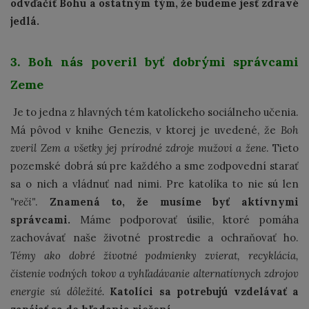
odvďačiť Bohu a ostatným tým, že budeme jesť zdravé
jedlá.
3. Boh nás poveril byť dobrými správcami
Zeme
Je to jedna z hlavných tém katolíckeho sociálneho učenia.
Má pôvod v knihe Genezis, v ktorej je uvedené, že
Boh
zveril Zem a všetky jej prírodné zdroje mužovi a žene
. Tieto
pozemské dobrá sú pre každého a sme zodpovední starať
sa o nich a vládnuť nad nimi. Pre katolíka to nie sú len
"reči"
.
Znamená to, že musíme byť aktívnymi
správcami.
Máme podporovať úsilie, ktoré pomáha
zachovávať naše životné prostredie a ochraňovať ho.
Témy ako dobré životné podmienky zvierat, recyklácia,
čistenie vodných tokov a vyhľadávanie alternatívnych zdrojov
energie sú dôležité.
Katolíci sa potrebujú vzdelávať a