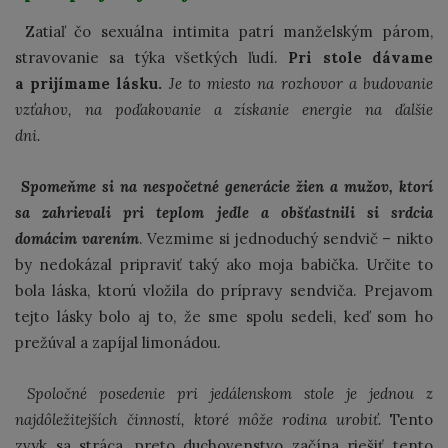
Zatiaľ čo sexuálna intimita patrí manželským párom,
stravovanie sa týka všetkých ľudí.
Pri stole dávame
a prijímame lásku.
Je to miesto na rozhovor a budovanie
vzťahov, na poďakovanie a získanie energie na ďalšie
dni.
Spomeňme si na nespočetné generácie žien a mužov, ktorí
sa zahrievali pri teplom jedle a obšťastnili si srdcia
domácim varením
. Vezmime si jednoduchý sendvič – nikto
by nedokázal pripraviť taký ako moja babička. Určite to
bola láska, ktorú vložila do prípravy sendviča. Prejavom
tejto lásky bolo aj to, že sme spolu sedeli, keď som ho
prežúval a zapíjal limonádou.
Spoločné posedenie pri jedálenskom stole je jednou z
najdôležitejších činností, ktoré môže rodina urobiť.
Tento
zvyk sa stráca, preto duchovenstvo začína riešiť tento