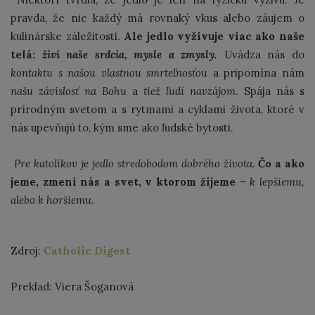
pravda, že nie každý má rovnaký vkus alebo záujem o
kulinárske záležitosti.
Ale jedlo vyživuje viac ako naše
telá:
živí naše srdcia, mysle a zmysly.
Uvádza nás do
kontaktu s našou vlastnou smrteľnosťou
a pripomína nám
našu závislosť na Bohu
a
tiež ľudí navzájom
. Spája nás s
prírodným svetom a s rytmami a cyklami života, ktoré v
nás upevňujú to, kým sme ako ľudské bytosti.
Pre katolíkov je jedlo stredobodom dobrého života.
Čo a ako
jeme, zmení nás a svet, v ktorom žijeme
–
k lepšiemu,
alebo k horšiemu.
Zdroj:
Catholic Digest
Preklad: Viera Šoganová