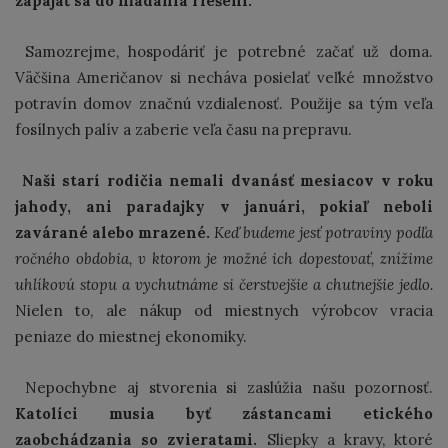
zapájať sa do hľadania riešení.
Samozrejme, hospodáriť je potrebné začať už doma.
Väčšina Američanov si necháva posielať veľké množstvo
potravín domov značnú vzdialenosť. Použije sa tým veľa
fosílnych palív a zaberie veľa času na prepravu.
Naši starí rodičia nemali dvanásť mesiacov v roku
jahody, ani paradajky v januári, pokiaľ neboli
zavárané alebo mrazené.
Keď budeme jesť potraviny podľa
ročného obdobia, v ktorom je možné ich dopestovať, znížime
uhlíkovú stopu a vychutnáme si čerstvejšie a chutnejšie jedlo.
Nielen to, ale nákup od miestnych výrobcov vracia
peniaze do miestnej ekonomiky.
Nepochybne aj stvorenia si zaslúžia našu pozornosť.
Katolíci musia byť zástancami etického
zaobchádzania so zvieratami.
Sliepky a kravy, ktoré