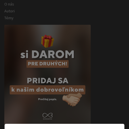
O nás
Autori
Témy