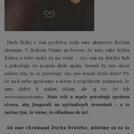
Duch Svätý v nás prebýva, teda sme skutočne Božími
domami. V Svätom Písme sa hovorí, že sme ruky Ježiša
Krista a Jeho nohy tu na zemi - cez nás sa dotýka ľudí
a pokračuje vo svojom diele spásy.
Nemali by sme dávať
nášmu telu, to čo potrebuje, aby sme konali Božie dielo?
To,
že sa k sebe správame s úctou a rešpektom znamená, že
sme dobrí k našim telám, ale aj to, že ich
nerozmaznávame.
Naše telá a mysle potrebujú správnu
stravu, aby fungovali na optimálnych úrovniach – a to
začína tým, že vieme, čo vkladáme do úst.
Ak sme chrámami Ducha Svätého, môžeme sa za to