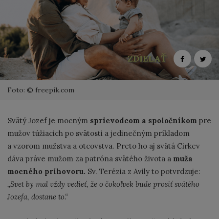
ZDIELAŤ
Foto: © freepik.com
Svätý Jozef je mocným
sprievodcom a spoločníkom
pre
mužov túžiacich po svätosti a jedinečným príkladom
a vzorom mužstva a otcovstva. Preto ho aj svätá Cirkev
dáva práve mužom za patróna svätého života a
muža
mocného príhovoru.
Sv. Terézia z Avily to potvrdzuje:
„Svet by mal vždy vedieť, že o čokoľvek bude prosiť svätého
Jozefa, dostane to.“