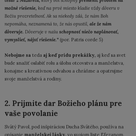
tesár z Nazareta,
ktorý bol schopný
premeniť problém na
možné riešenie,
keď na prvé miesto kladie vždy dôveru v
Božiu prozreteľnosť. Ak sa niekedy zdá, že nám Boh
nepomáha, neznamená to, že nás opustil,
ale že nám
dôveruje.
Dôveruje v našu
schopnosť niečo naplánovať,
vymyslieť, nájsť riešenie.“
(por. Patris corde 5)
Nebojme sa
teda
aj keď prídu prekážky,
aj keď sa svet
bude snažiť oslabiť rolu a úlohu otcovstva a manželstva,
konajme s kreatívnou odvahou a chráňme a opatrujme
svoje manželstvá a rodiny.
2. Prijmite dar Božieho plánu pre
vaše povolanie
Svätý Pavol, pod inšpiráciou Ducha Svätého, používa na
opísanie
manželskej lásky,
vo svojom liste Efezanom,