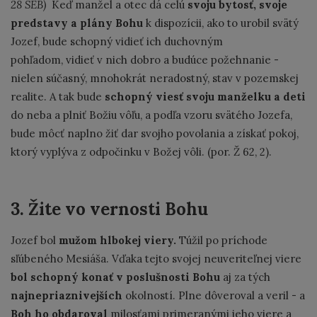
28 SEB)
Keď manžel a otec dá celú
svoju bytosť, svoje
predstavy a plány Bohu
k dispozícii, ako to urobil svätý
Jozef, bude schopný vidieť ich duchovným
pohľadom, vidieť v nich dobro a budúce požehnanie -
nielen súčasný, mnohokrát neradostný, stav v pozemskej
realite. A tak bude
schopný viesť svoju manželku a deti
do neba a plniť Božiu vôľu, a podľa vzoru svätého Jozefa,
bude môcť naplno žiť dar svojho povolania a získať pokoj,
ktorý vyplýva z odpočinku v Božej vôli. (por. Ž 62, 2).
3. Žite vo vernosti Bohu
Jozef bol
mužom
hlbokej viery.
Túžil po príchode
sľúbeného Mesiáša. Vďaka tejto svojej neuveriteľnej viere
bol schopný konať v poslušnosti Bohu
aj za tých
najnepriaznivejších
okolností. Plne dôveroval a veril - a
Boh ho obdaroval
milosťami primeranými jeho viere a