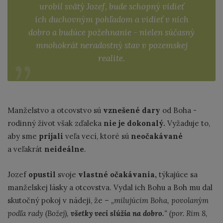
urobil svätý Jozef, bude schopný vidieť
ich duchovným pohľadom a vidieť v nich
dobro a budúce požehnanie - nielen súčasný
mnohokrát neradostný stav v pozemskej
realite.
Manželstvo a otcovstvo sú
vznešené dary
od Boha -
rodinný život však zďaleka
nie je dokonalý.
Vyžaduje to,
aby sme
prijali
veľa vecí, ktoré sú
neočakávané
a veľakrát
neideálne
.
Jozef
opustil
svoje
vlastné očakávania,
týkajúce sa
manželskej lásky a otcovstva. Vydal ich Bohu a Boh mu dal
skutočný pokoj v nádeji, že –
„milujúcim Boha, povolaným
podľa rady (Božej),
všetky veci slúžia na dobro.
“ (por. Rim 8,