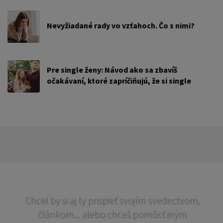
Nevyžiadané rady vo vzťahoch. Čo s nimi?
Pre single ženy: Návod ako sa zbavíš
očakávaní, ktoré zapríčiňujú, že si single
Chcel by si aj ty prispieť svojím svedectvom,
článkom... alebo chceš pomôcť iným