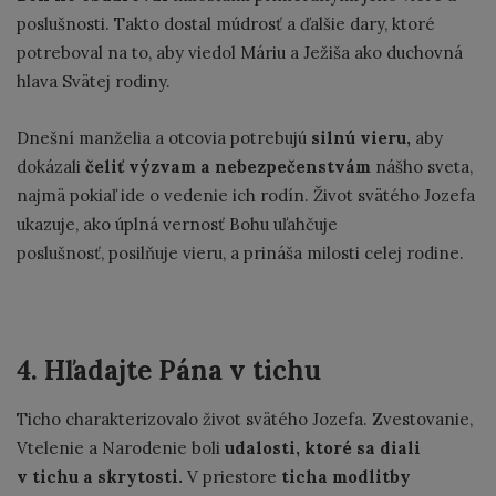
poslušnosti. Takto dostal múdrosť a ďalšie dary, ktoré
potreboval na to, aby viedol Máriu a Ježiša ako duchovná
hlava Svätej rodiny.
Dnešní manželia a otcovia potrebujú
silnú vieru,
aby
dokázali
čeliť výzvam a nebezpečenstvám
nášho sveta,
najmä pokiaľ ide o vedenie ich rodín. Život svätého Jozefa
ukazuje, ako úplná vernosť Bohu uľahčuje
poslušnosť, posilňuje vieru, a prináša milosti celej rodine.
4. Hľadajte Pána v tichu
Ticho charakterizovalo život svätého Jozefa. Zvestovanie,
Vtelenie a Narodenie boli
udalosti, ktoré sa diali
v tichu a skrytosti.
V priestore
ticha modlitby