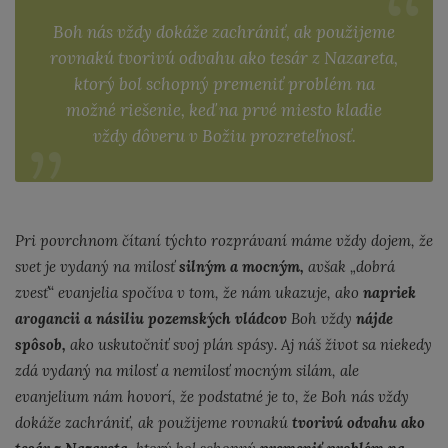
Boh nás vždy dokáže zachrániť, ak použijeme
rovnakú
tvorivú odvahu ako tesár z Nazareta,
ktorý bol schopný premeniť problém na
možné riešenie, keď na prvé miesto kladie
vždy dôveru v Božiu prozreteľnosť.
Pri povrchnom čítaní týchto rozprávaní máme vždy dojem, že
svet je vydaný na milosť
silným a mocným,
avšak „dobrá
zvesť“ evanjelia spočíva v tom, že nám ukazuje, ako
napriek
arogancii a násiliu pozemských vládcov
Boh vždy
nájde
spôsob,
ako uskutočniť svoj plán spásy. Aj náš život sa niekedy
zdá vydaný na milosť a nemilosť mocným silám, ale
evanjelium nám hovorí, že podstatné je to, že Boh nás vždy
dokáže zachrániť, ak použijeme rovnakú
tvorivú odvahu ako