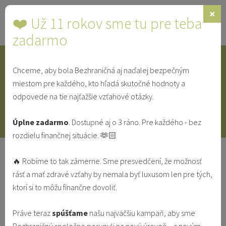
×
❤️ Už 11 rokov sme tu pre teba
Toggle
navigat
zadarmo
Chceme, aby bola Bezhraničná aj naďalej bezpečným
IDENTITA
SINGLE
SVEDECTVÁ
miestom pre každého, kto hľadá skutočné hodnoty a
odpovede na tie najťažšie vzťahové otázky.
V MANŽELSTVE
VO VZŤAHU
Úplne zadarmo
. Dostupné aj o 3 ráno. Pre každého - bez
rozdielu finančnej situácie. 🫶🏻
Lekcie sv. Jozefa: 4 lekcie pre
🔥 Robíme to tak zámerne. Sme presvedčení, že možnosť
manželov a otcov
rásť a mať zdravé vzťahy by nemala byť luxusom len pre tých,
ktorí si to môžu finančne dovoliť.
IDENTITA
MODLITBA
POVOLANIE
PRE MUŽOV
V MANŽELSTVE
Práve teraz
spúšťame
našu najväčšiu kampaň, aby sme