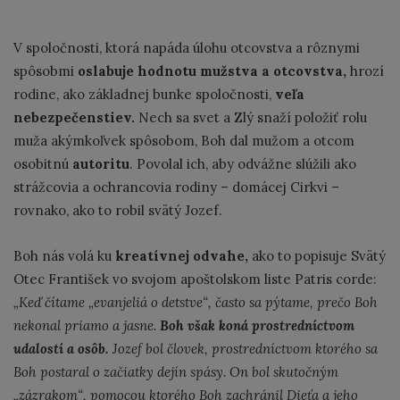
V spoločnosti, ktorá napáda úlohu otcovstva a rôznymi
spôsobmi
oslabuje hodnotu mužstva a otcovstva,
hrozí
rodine, ako základnej bunke spoločnosti,
veľa
nebezpečenstiev.
Nech sa svet a Zlý snaží položiť rolu
muža akýmkoľvek spôsobom, Boh dal mužom a otcom
osobitnú
autoritu
. Povolal ich, aby odvážne slúžili ako
strážcovia a ochrancovia rodiny – domácej Cirkvi –
rovnako, ako to robil svätý Jozef.
Boh nás volá ku
kreatívnej odvahe,
ako to popisuje Svätý
Otec František vo svojom apoštolskom liste Patris corde:
„Keď čítame „evanjeliá o detstve“, často sa pýtame, prečo Boh
nekonal priamo a jasne.
Boh však koná prostredníctvom
udalostí a osôb.
Jozef bol človek, prostredníctvom ktorého sa
Boh postaral o začiatky dejín spásy. On bol skutočným
„zázrakom“, pomocou ktorého Boh zachránil Dieťa a jeho