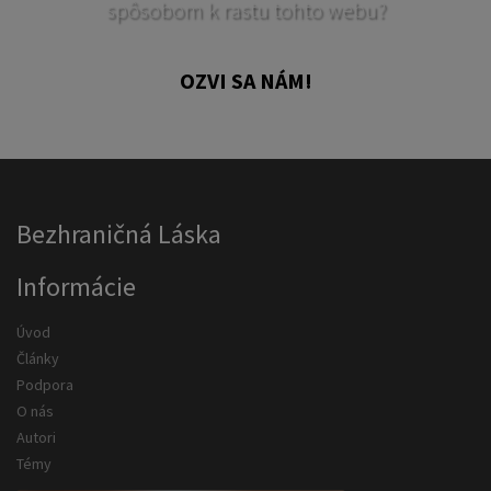
spôsobom k rastu tohto webu?
OZVI SA NÁM!
Bezhraničná Láska
Informácie
Úvod
Články
Podpora
O nás
Autori
Témy