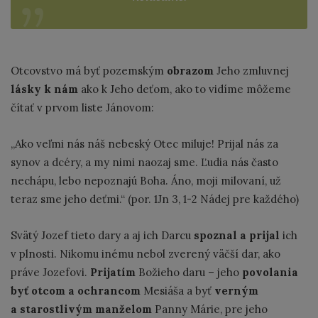
Otcovstvo má byť pozemským
obrazom
Jeho zmluvnej
lásky k nám
ako k Jeho deťom, ako to vidíme môžeme
čítať v prvom liste Jánovom:
„Ako veľmi nás náš nebeský Otec miluje! Prijal nás za
synov a dcéry, a my nimi naozaj sme. Ľudia nás často
nechápu, lebo nepoznajú Boha. Áno, moji milovaní, už
teraz sme jeho deťmi.“ (por. 1Jn 3, 1-2 Nádej pre každého)
Svätý Jozef tieto dary a aj ich Darcu
spoznal a prijal
ich
v plnosti. Nikomu inému nebol zverený väčší dar, ako
práve Jozefovi.
Prijatím
Božieho daru – jeho
povolania
byť otcom a ochrancom
Mesiáša a byť
verným
a starostlivým manželom
Panny Márie, pre jeho