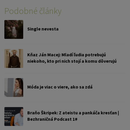
Podobné články
Single nevesta
Kňaz Ján Macej: Mladí ľudia potrebujú
niekoho, kto pri nich stojí a komu dôverujú
Móda je viac o viere, ako sa zdá
Braňo Škripek: Z ateistu a pankáča kresťan |
Bezhraničná Podcast 1#