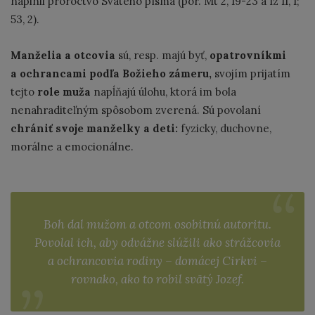
naplnil proroctvo Svätého písma (por. Mt 2, 19-23 a Iz 11, 1;
53, 2).
Manželia a otcovia
sú, resp. majú byť,
opatrovníkmi
a ochrancami podľa Božieho zámeru,
svojím prijatím
tejto
role muža
napĺňajú úlohu, ktorá im bola
nenahraditeľným spôsobom zverená. Sú povolaní
chrániť svoje manželky a deti:
fyzicky, duchovne,
morálne a emocionálne.
Boh dal mužom a otcom osobitnú autoritu.
Povolal ich, aby odvážne slúžili ako strážcovia
a ochrancovia rodiny – domácej Cirkvi –
rovnako, ako to robil svätý Jozef.