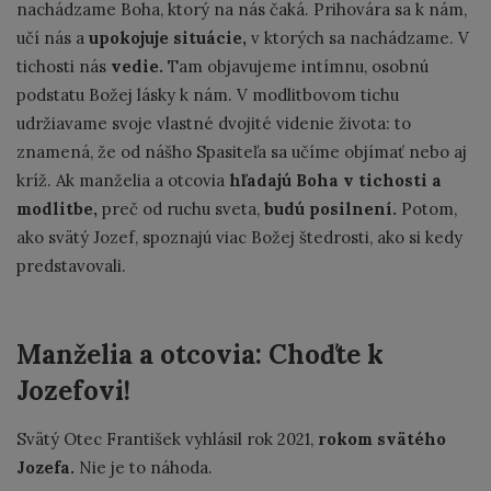
nachádzame Boha, ktorý na nás čaká. Prihovára sa k nám,
učí nás a
upokojuje situácie,
v ktorých sa nachádzame. V
tichosti nás
vedie.
Tam objavujeme intímnu, osobnú
podstatu Božej lásky k nám. V modlitbovom tichu
udržiavame svoje vlastné dvojité videnie života: to
znamená, že od nášho Spasiteľa sa učíme objímať nebo aj
kríž. Ak manželia a otcovia
hľadajú Boha v tichosti a
modlitbe,
preč od ruchu sveta,
budú posilnení.
Potom,
ako svätý Jozef, spoznajú viac Božej štedrosti, ako si kedy
predstavovali.
Manželia a otcovia: Choďte k
Jozefovi!
Svätý Otec František vyhlásil rok 2021,
rokom svätého
Jozefa.
Nie je to náhoda.