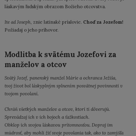
láskavým ľudským obrazom Božieho otcovstva.
Ite ad Joseph,
znie latinské príslovie.
Choď za Jozefom!
Požiadaj o jeho príhovor.
Modlitba k svätému Jozefovi za
manželov a otcov
Svätý Jozef, panenský manžel Márie a ochranca Ježiša,
tvoj život bol láskyplným splnením posvätnej povinnosti v
tvojom povolaní.
Chráň všetkých manželov a otcov, ktorí ti dôverujú.
Sprevádzaj ich v ich bojoch a ťažkostiach.
Obklop ich svojou láskavou prítomnosťou. Dopraj im
múdrosť, aby mohli žiť svoje povolania tak, ako to zamýšľa