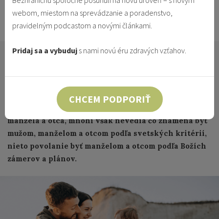
Bezhraničnú spoločne posunuli na novú úroveň – s novým
Bronislav Jozef Antoš
webom, miestom na sprevádzanie a poradenstvo,
25.3.2021
pravidelným podcastom a novými článkami.
Vzťahy & Identita
Pridaj sa a vybuduj
s nami novú éru zdravých vzťahov.
Úloha manžela a otca je podľa Božieho zámeru
jedinečná a nenahraditeľná. V dnešnej dobe sme ale
svedkami krízy mužstva a otcovstva, ako
celospoločenského problému. Napriek tomu Boh
CHCEM PODPORIŤ
naďalej pozýva mužov k svätým povolaniam –
manžela a otca, mnohí však nevedia čo znamená byť
mužom, manželom a otcom podľa svetských kritérií,
nieto povolanie byť manželom a otcom podľa Božích
zámerov a plánov.