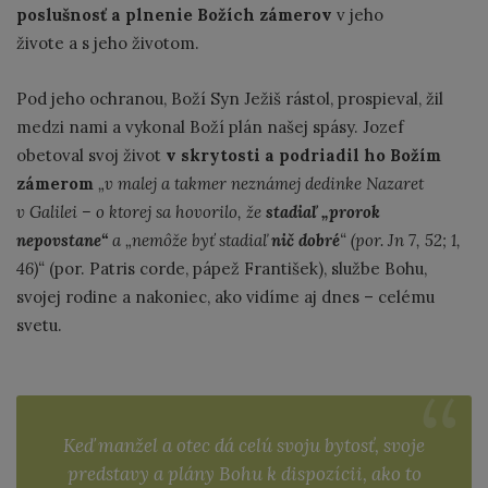
poslušnosť a plnenie Božích zámerov
v jeho
živote a s jeho životom.
Pod jeho ochranou, Boží Syn Ježiš rástol, prospieval, žil
medzi nami a vykonal Boží plán našej spásy. Jozef
obetoval svoj život
v skrytosti a podriadil ho Božím
zámerom
„v malej a takmer neznámej dedinke Nazaret
v Galilei – o ktorej sa hovorilo, že
stadiaľ „prorok
nepovstane“
a „nemôže byť stadiaľ
nič dobré
“ (por. Jn 7, 52; 1,
46)“
(por. Patris corde, pápež František), službe Bohu,
svojej rodine a nakoniec, ako vidíme aj dnes – celému
svetu.
Keď manžel a otec dá celú svoju bytosť, svoje
predstavy a plány Bohu k dispozícii, ako to