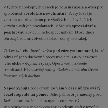
V týchto nepokojných časoch je
rola manžela a otca
pre
spoločnosť
absolútne nevyhnutná.
Svätý Jozef je
vzorom a sprievodcom pre všetkých mužov žijúcich
v týchto svätých povolaniach. Môže ich
sprevádzať a
posilňovať,
aby čelili nebezpečenstvám, ktoré dnes
ohrozujú rodinný život a základ rodiny ako takej.
Cirkev svätého Jozefa vzýva
pod rôznymi menami,
ktoré
odrážajú jeho duchovné otcovstvo a mužstvo, a taktiež
jeho úlohu v dejinách spásy:
Opora rodín, Zrkadlo
trpezlivosti, Hlava svätej rodiny, Ozdoba domáceho života,
Postrach zlých duchov...
Nepochybujte
teda o tom,
že vám v čase núdze svätý
Jozef nepríde na pomoc.
Jeho príhovor je
mocný
pred
Božím trónom. Je duchovným otcom, verným
spoločníkom a spoľahlivým sprievodcom. Svätý Jozef je