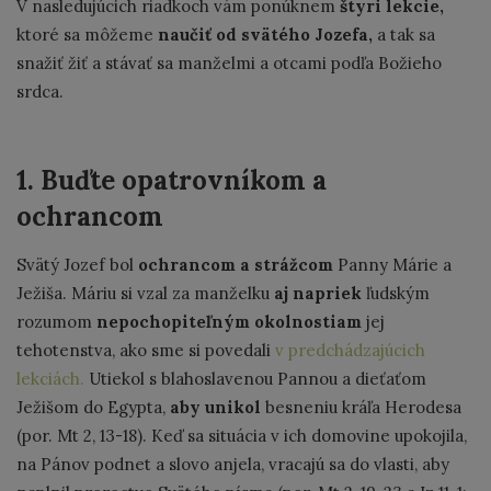
V nasledujúcich riadkoch vám ponúknem
štyri lekcie,
ktoré sa môžeme
naučiť od svätého Jozefa,
a tak sa
snažiť žiť a stávať sa manželmi a otcami podľa Božieho
srdca.
1. Buďte opatrovníkom a
ochrancom
Svätý Jozef bol
ochrancom a strážcom
Panny Márie a
Ježiša. Máriu si vzal za manželku
aj napriek
ľudským
rozumom
nepochopiteľným
okolnostiam
jej
tehotenstva, ako sme si povedali
v predchádzajúcich
lekciách.
Utiekol s blahoslavenou Pannou a dieťaťom
Ježišom do Egypta,
aby unikol
besneniu kráľa Herodesa
(por. Mt 2, 13-18). Keď sa situácia v ich domovine upokojila,
na Pánov podnet a slovo anjela, vracajú sa do vlasti, aby