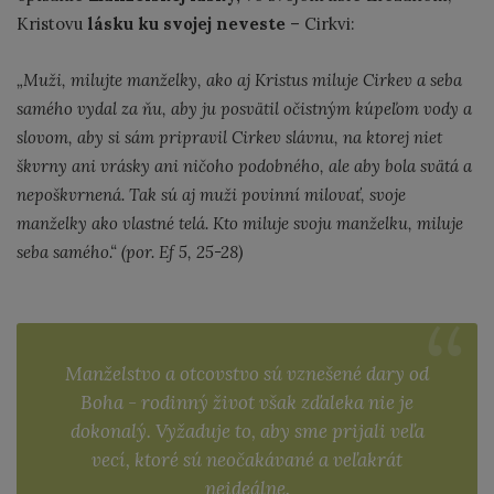
Kristovu
lásku ku svojej neveste
– Cirkvi:
„Muži, milujte manželky, ako aj Kristus miluje Cirkev a seba
samého vydal za ňu, aby ju posvätil očistným kúpeľom vody a
slovom, aby si sám pripravil Cirkev slávnu, na ktorej niet
škvrny ani vrásky ani ničoho podobného, ale aby bola svätá a
nepoškvrnená. Tak sú aj muži povinní milovať, svoje
manželky ako vlastné telá. Kto miluje svoju manželku, miluje
seba samého.“ (por. Ef 5, 25-28)
Manželstvo a otcovstvo sú vznešené dary od
Boha - rodinný život však zďaleka nie je
dokonalý. Vyžaduje to, aby sme prijali veľa
vecí, ktoré sú neočakávané a veľakrát
neideálne.