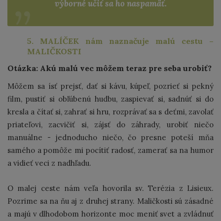
výborné učiť sa ho naspamäť.
5. MALÍČEK nám naznačuje malú cestu –
MALIČKOSTI
Otázka: Akú malú vec môžem teraz pre seba urobiť?
Môžem sa ísť prejsť, dať si kávu, kúpeľ, pozrieť si pekný
film, pustiť si obľúbenú hudbu, zaspievať si, sadnúť si do
kresla a čítať si, zahrať si hru, rozprávať sa s deťmi, zavolať
priateľovi, zacvičiť si, zájsť do záhrady, urobiť niečo
manuálne - jednoducho niečo, čo presne poteší mňa
samého a pomôže mi pocítiť radosť, zamerať sa na humor
a vidieť veci z nadhľadu.
O malej ceste nám veľa hovorila sv. Terézia z Lisieux.
Pozrime sa na ňu aj z druhej strany. Maličkosti sú zásadné
a majú v dlhodobom horizonte moc meniť svet a zvládnuť