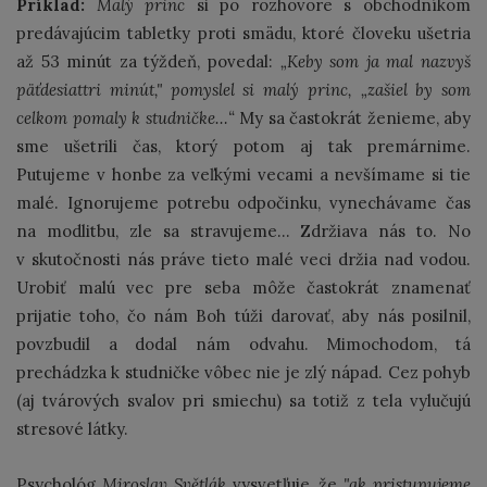
Príklad:
Malý princ
si po rozhovore s obchodníkom
predávajúcim tabletky proti smädu, ktoré človeku ušetria
až 53 minút za týždeň, povedal:
„Keby som ja mal nazvyš
päťdesiattri minút," pomyslel si malý princ, „zašiel by som
celkom pomaly k studničke…“
My sa častokrát ženieme, aby
sme ušetrili čas, ktorý potom aj tak premárnime.
Putujeme v honbe za veľkými vecami a nevšímame si tie
malé. Ignorujeme potrebu odpočinku, vynechávame čas
na modlitbu, zle sa stravujeme... Zdržiava nás to. No
v skutočnosti nás práve tieto malé veci držia nad vodou.
Urobiť malú vec pre seba môže častokrát znamenať
prijatie toho, čo nám Boh túži darovať, aby nás posilnil,
povzbudil a dodal nám odvahu. Mimochodom, tá
prechádzka k studničke vôbec nie je zlý nápad. Cez pohyb
(aj tvárových svalov pri smiechu) sa totiž z tela vylučujú
stresové látky.
Psychológ
Miroslav Světlák
vysvetľuje, že
"ak pristupujeme