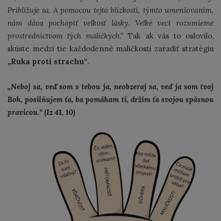
Približuje sa. A pomocou tejto blízkosti, týmto umenšovaním,
nám dáva pochopiť veľkosť lásky. Veľké veci rozumieme
prostredníctvom tých maličkých.“
Tak ak vás to oslovilo,
skúste medzi tie každodenné maličkosti zaradiť stratégiu
„Ruka proti strachu“
.
„Neboj sa, veď som s tebou ja, neobzeraj sa, veď ja som tvoj
Boh, posilňujem ťa, ba pomáham ti, držím ťa svojou spásnou
pravicou.“ (Iz 41, 10)