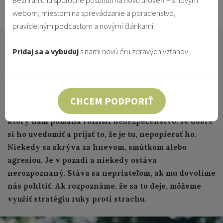
Bezhraničnú spoločne posunuli na novú úroveň – s novým
10.4.2022
Vzťahy & Identita
webom, miestom na sprevádzanie a poradenstvo,
pravidelným podcastom a novými článkami.
V súčasnej situácii, keď stále ešte prežívame
Pridaj sa a vybuduj
s nami novú éru zdravých vzťahov.
pandémiu covidu, či jej dozvuky, za hranicami zúri
vojna, sme svedkami dramatických udalostí,
tragických príbehov utečencov a často čelíme
nenávistnému, iracionálnemu správaniu, je celkom
CHCEM PODPORIŤ
prirodzené a normálne sa báť. Strach je pomocník,
ktorý nám pomáha rozlíšiť nebezpečenstvo. Je dobré
si ho uvedomiť a prijať to, že je tu, nepopierať ho.
Niekedy sa skrýva za hnevom, smútkom alebo
agresiou. Je v pozadí a niekedy ostáva
nerozpoznaný. Stáva sa nepriateľom, ak mu dovolíme
nás pohltiť. Ak rozpoznáme, že sa to deje, môžeme
využiť stratégiu ruky proti strachu.