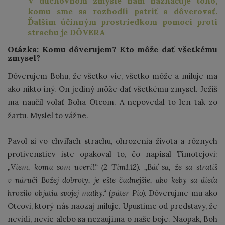
V duchovnom zmysle nám naznačuje toho,
komu sme sa rozhodli patriť a dôverovať.
Ďalším účinným prostriedkom pomoci proti
strachu je DÔVERA
Otázka: Komu dôverujem? Kto môže dať všetkému
zmysel?
Dôverujem Bohu, že všetko vie, všetko môže a miluje ma
ako nikto iný. On jediný môže dať všetkému zmysel. Ježiš
ma naučil volať Boha Otcom. A nepovedal to len tak zo
žartu. Myslel to vážne.
Pavol si vo chvíľach strachu, ohrozenia života a rôznych
protivenstiev iste opakoval to, čo napísal Timotejovi:
„Viem, komu som uveril.“
(2 Tim1,12). „Báť sa, že sa stratíš
v náruči Božej dobroty, je ešte čudnejšie, ako keby sa dieťa
hrozilo objatia svojej matky.“ (páter Pio).
Dôverujme mu ako
Otcovi, ktorý nás naozaj miluje. Upustime od predstavy, že
nevidí, nevie alebo sa nezaujíma o naše boje. Naopak, Boh