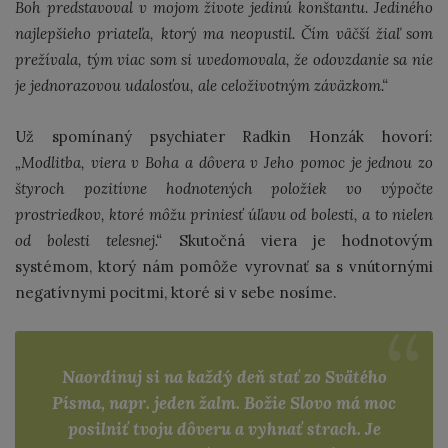
Boh predstavoval v mojom živote jedinú konštantu. Jediného
najlepšieho priateľa, ktorý ma neopustil. Čím väčší žiaľ som
prežívala, tým viac som si uvedomovala, že odovzdanie sa nie
je jednorazovou udalosťou, ale celoživotným záväzkom.“
Už spomínaný psychiater Radkin Honzák hovorí:
„Modlitba, viera v Boha a dôvera v Jeho pomoc je jednou zo
štyroch pozitívne hodnotených položiek vo výpočte
prostriedkov, ktoré môžu priniesť úľavu od bolesti, a to nielen
od bolesti telesnej.“
Skutočná viera je hodnotovým
systémom, ktorý nám pomôže vyrovnať sa s vnútornými
negatívnymi pocitmi, ktoré si v sebe nosíme.
Naordinuj si na každý deň stať zo Svätého
Písma, napr. jeden žalm. Božie Slovo má moc
posilniť tvoju dôveru a vyhnať strach. Je