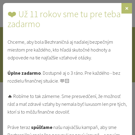
×
❤️ Už 11 rokov sme tu pre teba
Toggle
navigat
zadarmo
Chceme, aby bola Bezhraničná aj naďalej bezpečným
IDENTITA
SINGLE
SVEDECTVÁ
miestom pre každého, kto hľadá skutočné hodnoty a
odpovede na tie najťažšie vzťahové otázky.
V MANŽELSTVE
VO VZŤAHU
Úplne zadarmo
. Dostupné aj o 3 ráno. Pre každého - bez
rozdielu finančnej situácie. 🫶🏻
Psychologička radí: Ako nedovoliť
🔥 Robíme to tak zámerne. Sme presvedčení, že možnosť
strachu aby nás pohltil
rásť a mať zdravé vzťahy by nemala byť luxusom len pre tých,
ktorí si to môžu finančne dovoliť.
IDENTITA
KRÍZA
Práve teraz
spúšťame
našu najväčšiu kampaň, aby sme
Jarka Blahová