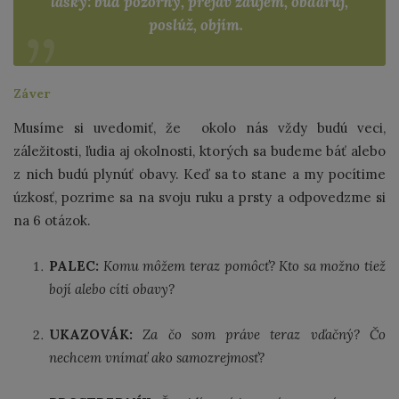
lásky: buď pozorný, prejav záujem, obdaruj,
poslúž, objím.
Záver
Musíme si uvedomiť, že okolo nás vždy budú veci,
záležitosti, ľudia aj okolnosti, ktorých sa budeme báť alebo
z nich budú plynúť obavy. Keď sa to stane a my pocítime
úzkosť, pozrime sa na svoju ruku a prsty a odpovedzme si
na 6 otázok.
PALEC:
Komu môžem teraz pomôcť? Kto sa možno tiež
bojí alebo cíti obavy?
UKAZOVÁK:
Za čo som práve teraz vďačný? Čo
nechcem vnímať ako samozrejmosť?