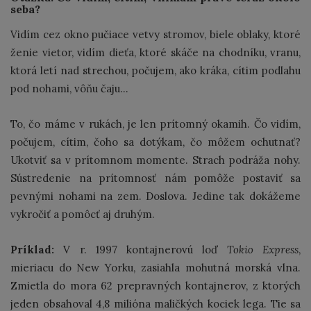
seba?
Vidím cez okno pučiace vetvy stromov, biele oblaky, ktoré
ženie vietor, vidím dieťa, ktoré skáče na chodníku, vranu,
ktorá letí nad strechou, počujem, ako kráka, cítim podlahu
pod nohami, vôňu čaju...
To, čo máme v rukách, je len prítomný okamih. Čo vidím,
počujem, cítim, čoho sa dotýkam, čo môžem ochutnať?
Ukotviť sa v prítomnom momente. Strach podráža nohy.
Sústredenie na prítomnosť nám pomôže postaviť sa
pevnými nohami na zem. Doslova. Jedine tak dokážeme
vykročiť a pomôcť aj druhým.
Príklad:
V r. 1997 kontajnerovú loď
Tokio Express
,
mieriacu do New Yorku, zasiahla mohutná morská vlna.
Zmietla do mora 62 prepravných kontajnerov, z ktorých
jeden obsahoval 4,8 milióna maličkých kociek lega. Tie sa