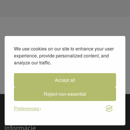
Chcel by si aj ty prispieť svojím svedectvom,
článkom... alebo chceš pomôcť iným
We use cookies on our site to enhance your user
spôsobom k rastu tohto webu?
experience, provide personalized content, and
analyze our traffic.
OZVI SA NÁM!
Accept all
Reject non-essential
Preferences
Bezhraničná Láska
Informácie