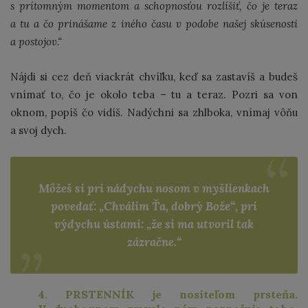
s prítomným momentom a schopnosťou rozlíšiť, čo je teraz
a tu a čo prinášame z iného času v podobe našej skúsenosti
a postojov.“
Nájdi si cez deň viackrát chvíľku, keď sa zastavíš a budeš
vnímať to, čo je okolo teba – tu a teraz. Pozri sa von
oknom, popíš čo vidíš. Nadýchni sa zhlboka, vnímaj vôňu
a svoj dych.
Môžeš si pri nádychu nosom v myšlienkach
povedať: „Chválim Ťa, dobrý Bože“, pri
výdychu ústami: „že si ma utvoril tak
zázračne.“
4. PRSTENNÍK je nositeľom prsteňa.