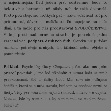
a najúčinnejšia. Keď jeden prst odstrelíme, bude to
bolestivé a harmónia už nikdy nebude taká dokonalá.
Preto potrebujeme všetkých päť – lásku, vďačnosť, žiť pre
prítomnosť, dôveru a maličkosti. Sú napojené na našu
dlaň, a tá môže pre nás predstavovať SPOLOČENSTVO.
V boji proti nadmernému strachu je potrebná jedna
zásadná vec:
podpora druhých ľudí.
Človeku nie je dobre
samému, potrebuje druhých, ich blízkosť, nehu, objatie a
povzbudenie.
Príklad:
Psychológ
Gary Chapman
píše, ako mu jeho
priateľ povedal:
„Otec bol alkoholik a mama bola neustále
prepracovaná. Bol to ťažký život. Mal som ale milujúcu
babičku, ktorá sa o mňa starala, keď som sa poobede vrátil zo
školy. Vždy pre mňa mala nejakú sladkosť, mlieko – a objatie.
Neviem, kde by som bol, keby som nemal vo svojom živote
babičku.“