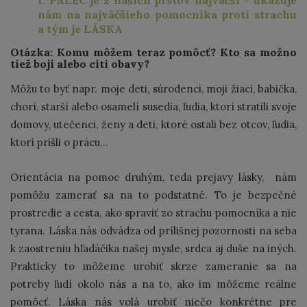
nám na najväčšieho pomocníka proti strachu
a tým je LÁSKA
Otázka: Komu môžem teraz pomôcť? Kto sa možno
tiež bojí alebo cíti obavy?
Môžu to byť napr. moje deti, súrodenci, moji žiaci, babička,
chorí, starší alebo osamelí susedia, ľudia, ktorí stratili svoje
domovy, utečenci, ženy a deti, ktoré ostali bez otcov, ľudia,
ktorí prišli o prácu...
Orientácia na pomoc druhým, teda prejavy lásky, nám
pomôžu zamerať sa na to podstatné. To je bezpečné
prostredie a cesta, ako spraviť zo strachu pomocníka a nie
tyrana. Láska nás odvádza od prílišnej pozornosti na seba
k zaostreniu hľadáčika našej mysle, srdca aj duše na iných.
Prakticky to môžeme urobiť skrze zameranie sa na
potreby ľudí okolo nás a na to, ako im môžeme reálne
pomôcť. Láska nás volá urobiť niečo konkrétne pre