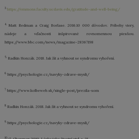
3.
https://emmons.faculty.ucdavis.edu/gratitude-and-well-being/
4.
Matt Redman a Craig Borlase. 2016.10 000 dôvodov. Príbehy viery,
nádeje a vďačnosti inšpirované rovnomennou piesňou.
https://www.bbc.com/news/magazine-28367198
5.
Radkin Honzák. 2018. Jak žít a vyhnout se syndromu vyhoření.
6.
https://psychologie.cz/navyky-zdrave-mysli/
7.
https://www.kolbeweb.sk/single-post/prezila-som
8.
Radkin Honzák. 2018. Jak žít a vyhnout se syndromu vyhoření.
9.
https://psychologie.cz/navyky-zdrave-mysli/
10.
G. Chapman.2010. Láska jako životní styl. s. 31