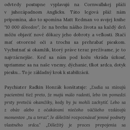
odvtedy postupne vyplavujú na Cornwallskej pláži
v juhozápadnom Anglicku. Táto legová pláž nám
pripomína, ako to spomína Matt Redman vo svojej knihe
"10 000 dôvodov"
, že na brehu nášho života sa každý deň
môžu objaviť nové dôkazy jeho dobroty a veľkosti. Stačí
mať otvorené oči a trochu sa prehrabať pieskom.
Vychutnať si okamžik, ktorý práve teraz prežívame, je to
najvzácnejšie. Keď sa nám pod kožu vkráda úzkosť,
upriamme sa na naše vnemy, dýchanie, tlkot srdca, dotyk
piesku... To je základný krok k stabilizácii.
Psychiater Radkin Honzák konštatuje:
„Ľudia sa stávajú
pacientmi tiež preto, že majú málo radosti, lebo im pomedzi
prsty pretečú okamžiky, kedy by ju mohli zachytiť. Lebo sa
z obáv alebo z očakávaní niečoho väčšieho vzdávajú
momentov „tu a teraz“. Je dôležité rozpoznávať jemné podnety
vlastného srdca.“ „Dôležitý je proces prepojenia sa