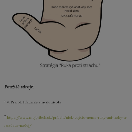
Použité zdroje:
1.
V. Frankl. Hľadanie zmyslu života
2.
https://www.mojpribeh.sk/pribeh/nick-vujicic-nema-ruky-ani-nohy-a-
rozdava-nadej/