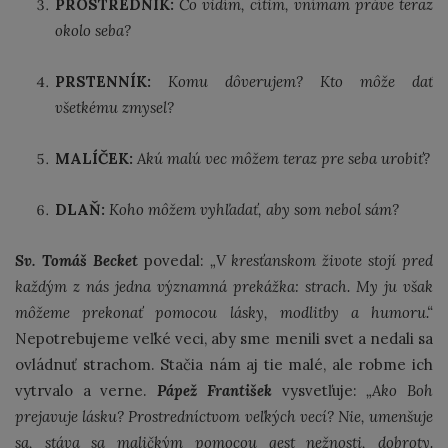
PROSTREDNÍK:
Čo vidím, cítim, vnímam práve teraz
okolo seba?
PRSTENNÍK:
Komu dôverujem? Kto môže dať
všetkému zmysel?
MALÍČEK:
Akú malú vec môžem teraz pre seba urobiť?
DLAŇ:
Koho môžem vyhľadať, aby som nebol sám?
Sv. Tomáš Becket
povedal:
„V kresťanskom živote stojí pred
každým z nás jedna významná prekážka: strach. My ju však
môžeme prekonať pomocou lásky, modlitby a humoru.“
Nepotrebujeme veľké veci, aby sme menili svet a nedali sa
ovládnuť strachom. Stačia nám aj tie malé, ale robme ich
vytrvalo a verne.
Pápež František
vysvetľuje:
„Ako Boh
prejavuje lásku? Prostredníctvom veľkých vecí? Nie, umenšuje
sa, stáva sa maličkým pomocou gest nežnosti, dobroty.