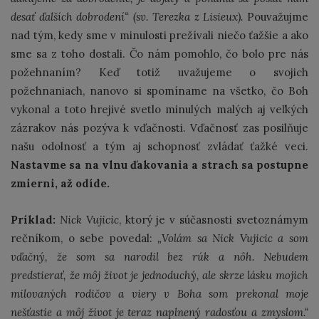
desať ďalších dobrodení“ (sv. Terezka z Lisieux).
Pouvažujme
nad tým, kedy sme v minulosti prežívali niečo ťažšie a ako
sme sa z toho dostali. Čo nám pomohlo, čo bolo pre nás
požehnaním? Keď totiž uvažujeme o svojich
požehnaniach, nanovo si spomíname na všetko, čo Boh
vykonal a toto hrejivé svetlo minulých malých aj veľkých
zázrakov nás pozýva k vďačnosti. Vďačnosť zas posilňuje
našu odolnosť a tým aj schopnosť zvládať ťažké veci.
Nastavme sa na vlnu ďakovania a strach sa postupne
zmierni, až odíde.
Príklad:
Nick Vujicic
, ktorý je v súčasnosti svetoznámym
rečníkom, o sebe povedal:
„Volám sa Nick Vujicic a som
vďačný, že som sa narodil bez rúk a nôh. Nebudem
predstierať, že môj život je jednoduchý, ale skrze lásku mojich
milovaných rodičov a viery v Boha som prekonal moje
nešťastie a môj život je teraz naplnený radosťou a zmyslom.“