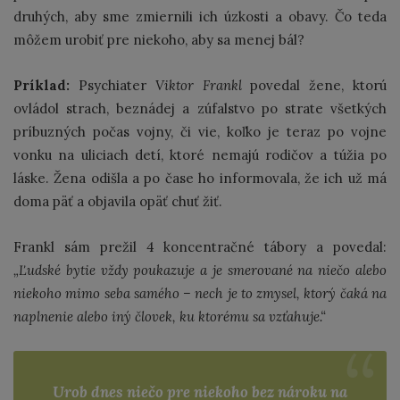
druhých, aby sme zmiernili ich úzkosti a obavy. Čo teda
môžem urobiť pre niekoho, aby sa menej bál?
Príklad:
Psychiater
Viktor Frankl
povedal žene, ktorú
ovládol strach, beznádej a zúfalstvo po strate všetkých
príbuzných počas vojny, či vie, koľko je teraz po vojne
vonku na uliciach detí, ktoré nemajú rodičov a túžia po
láske. Žena odišla a po čase ho informovala, že ich už má
doma päť a objavila opäť chuť žiť.
Frankl sám prežil 4 koncentračné tábory a povedal:
„Ľudské bytie vždy poukazuje a je smerované na niečo alebo
niekoho mimo seba samého – nech je to zmysel, ktorý čaká na
naplnenie alebo iný človek, ku ktorému sa vzťahuje.“
Urob dnes niečo pre niekoho bez nároku na