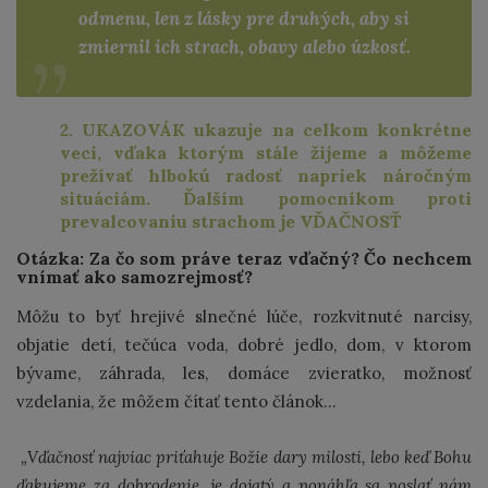
odmenu, len z lásky pre druhých, aby si
zmiernil ich strach, obavy alebo úzkosť.
2. UKAZOVÁK ukazuje na celkom konkrétne
veci, vďaka ktorým stále žijeme a môžeme
prežívať hlbokú radosť napriek náročným
situáciám. Ďalším pomocníkom proti
prevalcovaniu strachom je VĎAČNOSŤ
Otázka: Za čo som práve teraz vďačný? Čo nechcem
vnímať ako samozrejmosť?
Môžu to byť hrejivé slnečné lúče, rozkvitnuté narcisy,
objatie detí, tečúca voda, dobré jedlo, dom, v ktorom
bývame, záhrada, les, domáce zvieratko, možnosť
vzdelania, že môžem čítať tento článok...
„Vďačnosť najviac priťahuje Božie dary milosti, lebo keď Bohu
ďakujeme za dobrodenie, je dojatý a ponáhľa sa poslať nám