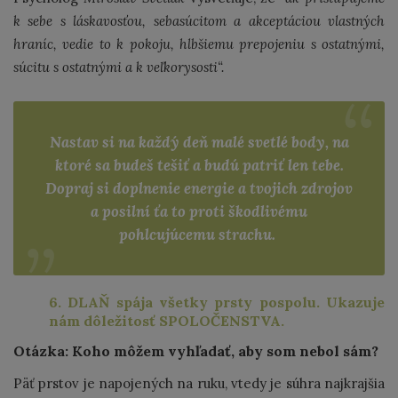
k sebe s láskavosťou, sebasúcitom a akceptáciou vlastných
hraníc, vedie to k pokoju, hlbšiemu prepojeniu s ostatnými,
súcitu s ostatnými a k veľkorysosti“.
Nastav si na každý deň malé svetlé body, na
ktoré sa budeš tešiť a budú patriť len tebe.
Dopraj si doplnenie energie a tvojich zdrojov
a posilní ťa to proti škodlivému
pohlcujúcemu strachu.
6. DLAŇ spája všetky prsty pospolu. Ukazuje
nám dôležitosť SPOLOČENSTVA.
Otázka: Koho môžem vyhľadať, aby som nebol sám?
Päť prstov je napojených na ruku, vtedy je súhra najkrajšia