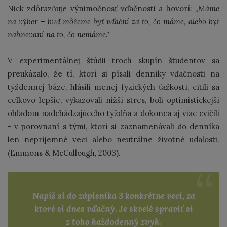
Nick zdôrazňuje výnimočnosť vďačnosti a hovorí:
„Máme
na výber – buď môžeme byť vďační za to, čo máme, alebo byť
nahnevaní na to, čo nemáme."
V experimentálnej štúdii troch skupín študentov sa
preukázalo, že tí, ktorí si písali denníky vďačnosti na
týždennej báze, hlásili menej fyzických ťažkostí, cítili sa
celkovo lepšie, vykazovali nižší stres, boli optimistickejší
ohľadom nadchádzajúceho týždňa a dokonca aj viac cvičili
- v porovnaní s tými, ktorí si zaznamenávali do denníka
len nepríjemné veci alebo neutrálne životné udalosti.
(Emmons & McCullough, 2003).
Napíš si do zápisníka 3 konkrétne veci, za
ktoré si dnes vďačný. Je skvelé spraviť si
z toho každodenný zvyk.