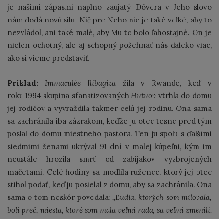
je našimi zápasmi naplno zaujatý. Dôvera v Jeho slovo
nám dodá novú silu. Nič pre Neho nie je také veľké, aby to
nezvládol, ani také malé, aby Mu to bolo ľahostajné. On je
nielen ochotný, ale aj schopný požehnať nás ďaleko viac,
ako si vieme predstaviť.
Príklad:
Immaculée Ilibagiza
žila v Rwande, keď v
roku 1994 skupina sfanatizovaných
Hutuov
vtrhla do domu
jej rodičov a vyvraždila takmer celú jej rodinu. Ona sama
sa zachránila iba zázrakom, keďže ju otec tesne pred tým
poslal do domu miestneho pastora. Ten ju spolu s ďalšími
siedmimi ženami ukrýval 91 dní v malej kúpeľni, kým im
neustále hrozila smrť od zabijakov vyzbrojených
mačetami. Celé hodiny sa modlila ruženec, ktorý jej otec
stihol podať, keď ju posielal z domu, aby sa zachránila. Ona
sama o tom neskôr povedala:
„Ľudia, ktorých som milovala,
boli preč, miesta, ktoré som mala veľmi rada, sa veľmi zmenili.