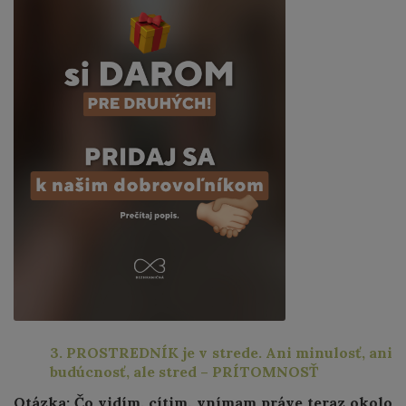
3. PROSTREDNÍK je v strede. Ani minulosť, ani
budúcnosť, ale stred – PRÍTOMNOSŤ
Otázka: Čo vidím, cítim, vnímam práve teraz okolo