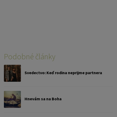
Podobné články
Svedectvo: Keď rodina neprijme partnera
Hnevám sa na Boha