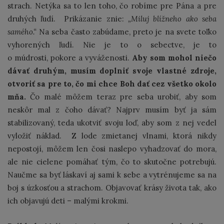
strach. Netýka sa to len toho, čo robíme pre Pána a pre
druhých ľudí. Prikázanie znie:
„Miluj blížneho ako seba
samého.“
Na seba často zabúdame, preto je na svete toľko
vyhorených ľudí. Nie je to o sebectve, je to
o múdrosti, pokore a vyváženosti.
Aby som mohol niečo
dávať druhým, musím doplniť svoje vlastné zdroje,
otvoriť sa pre to, čo mi chce Boh dať cez všetko okolo
mňa.
Čo malé môžem teraz pre seba urobiť, aby som
neskôr mal z čoho dávať? Najprv musím byť ja sám
stabilizovaný, teda ukotviť svoju loď, aby som z nej vedel
vyložiť náklad. Z lode zmietanej vlnami, ktorá nikdy
nepostojí, môžem len čosi naslepo vyhadzovať do mora,
ale nie cielene pomáhať tým, čo to skutočne potrebujú.
Naučme sa byť láskaví aj sami k sebe a vytrénujeme sa na
boj s úzkosťou a strachom. Objavovať krásy života tak, ako
ich objavujú deti – malými krokmi.