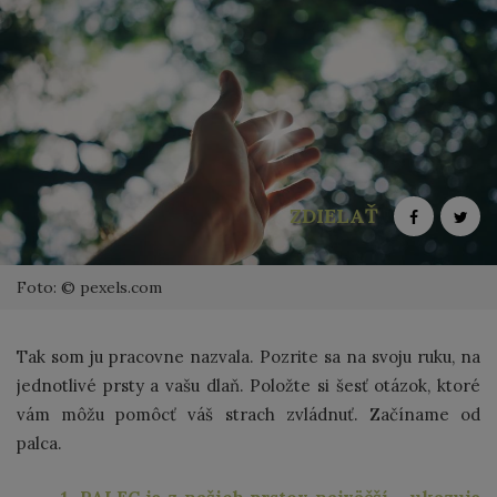
ZDIELAŤ
Foto: © pexels.com
Tak som ju pracovne nazvala. Pozrite sa na svoju ruku, na
jednotlivé prsty a vašu dlaň. Položte si šesť otázok, ktoré
vám môžu pomôcť váš strach zvládnuť. Začíname od
palca.
1. PALEC je z našich prstov najväčší – ukazuje