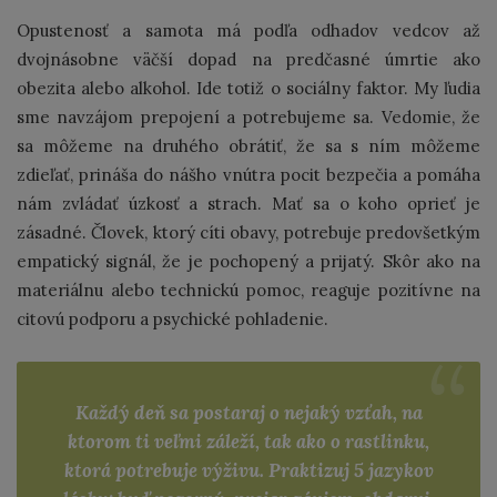
Opustenosť a samota má podľa odhadov vedcov až
dvojnásobne väčší dopad na predčasné úmrtie ako
obezita alebo alkohol. Ide totiž o sociálny faktor. My ľudia
sme navzájom prepojení a potrebujeme sa. Vedomie, že
sa môžeme na druhého obrátiť, že sa s ním môžeme
zdieľať, prináša do nášho vnútra pocit bezpečia a pomáha
nám zvládať úzkosť a strach. Mať sa o koho oprieť je
zásadné. Človek, ktorý cíti obavy, potrebuje predovšetkým
empatický signál, že je pochopený a prijatý. Skôr ako na
materiálnu alebo technickú pomoc, reaguje pozitívne na
citovú podporu a psychické pohladenie.
Každý deň sa postaraj o nejaký vzťah, na
ktorom ti veľmi záleží, tak ako o rastlinku,
ktorá potrebuje výživu. Praktizuj 5 jazykov