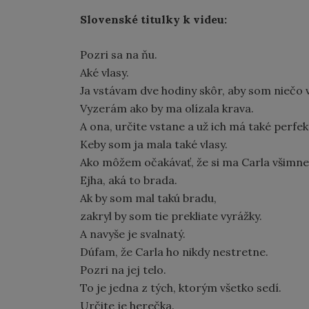
Slovenské titulky k videu:
Pozri sa na ňu.
Aké vlasy.
Ja vstávam dve hodiny skôr, aby som niečo vy
Vyzerám ako by ma olízala krava.
A ona, určite vstane a už ich má také perfek
Keby som ja mala také vlasy.
Ako môžem očakávať, že si ma Carla všimne
Ejha, aká to brada.
Ak by som mal takú bradu,
zakryl by som tie prekliate vyrážky.
A navyše je svalnatý.
Dúfam, že Carla ho nikdy nestretne.
Pozri na jej telo.
To je jedna z tých, ktorým všetko sedí.
Určite je herečka.