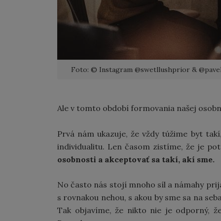
Foto: © Instagram @swetllushprior & @pave
Ale v tomto období formovania našej osobn
Prvá nám ukazuje, že vždy túžime byt takí
individualitu. Len časom zistíme, že je p
osobnosti a akceptovať sa takí, akí sme.
No často nás stojí mnoho síl a námahy pri
s rovnakou nehou, s akou by sme sa na seba
Tak objavíme, že nikto nie je odporný, ž