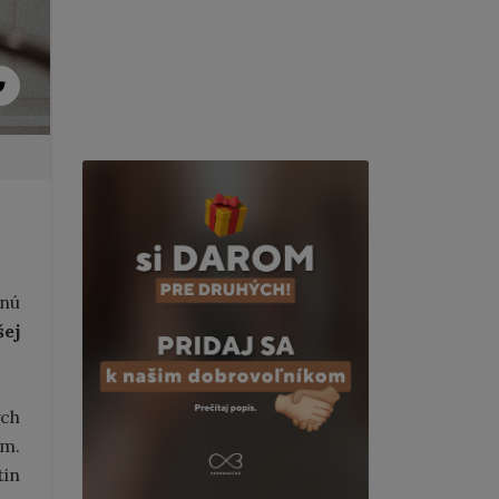
tnú
šej
ých
om.
tin