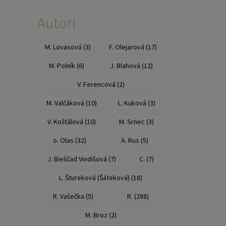
Autori
M. Lovasová (3)
F. Olejarová (17)
M. Polník (6)
J. Blahová (12)
V. Ferencová (2)
M. Valčáková (10)
L. Kuková (3)
V. Košťálová (10)
M. Srnec (3)
o. Olas (32)
A. Rus (5)
J. Bieščad Vindišová (7)
C. (7)
L. Štureková (Šáteková) (18)
R. Vašečka (5)
R. (288)
M. Broz (2)