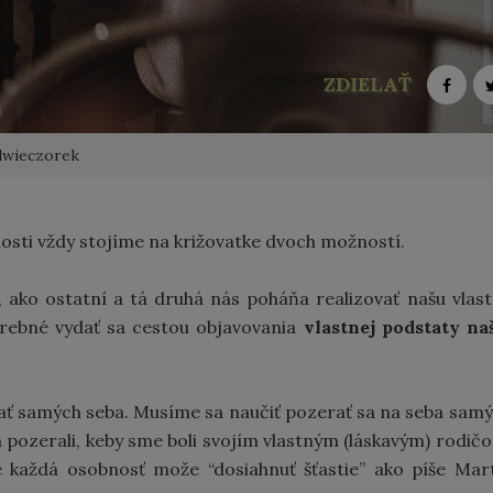
ZDIELAŤ
lwieczorek
osti vždy stojíme na križovatke dvoch možností.
, ako ostatní a tá druhá nás poháňa realizovať našu vlas
otrebné vydať sa cestou objavovania
vlastnej podstaty na
jať samých seba. Musíme sa naučiť pozerať sa na seba sam
 pozerali, keby sme boli svojím vlastným (láskavým) rodič
e každá osobnosť može “dosiahnuť šťastie” ako píše Mar