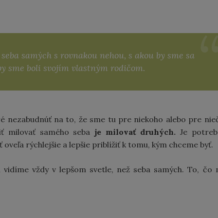
 seba samých s rovnakou nehou, s akou by sme sa
eby sme boli svojím vlastným rodičom.
é nezabudnúť na to, že sme tu pre niekoho alebo pre nie
iť milovať samého seba
je milovať druhých.
Je potreb
oveľa rýchlejšie a lepšie priblížiť k tomu, kým chceme byť.
h vidíme vždy v lepšom svetle, než seba samých. To, čo
.