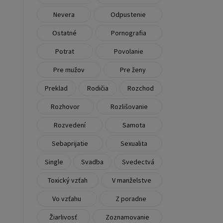
Nevera
Odpustenie
Ostatné
Pornografia
Potrat
Povolanie
Pre mužov
Pre ženy
Preklad
Rodičia
Rozchod
Rozhovor
Rozlišovanie
Rozvedení
Samota
Sebaprijatie
Sexualita
Single
Svadba
Svedectvá
Toxický vzťah
V manželstve
Vo vzťahu
Z poradne
Žiarlivosť
Zoznamovanie