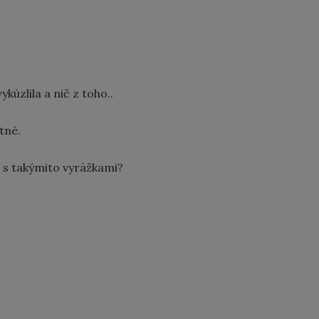
kúzlila a nič z toho..
tné.
 s takýmito vyrážkami?