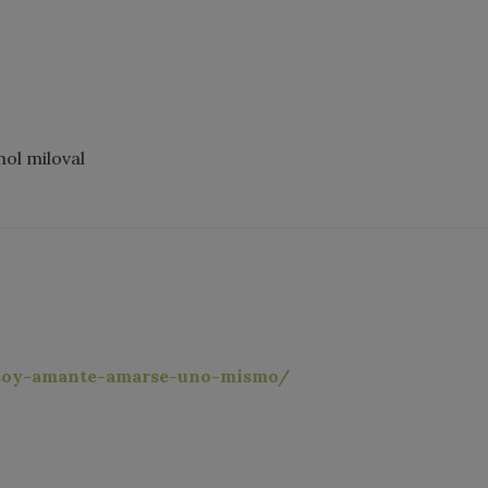
hol miloval
o-soy-amante-amarse-uno-mismo/