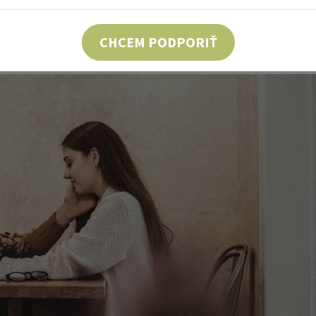
CHCEM PODPORIŤ
akmer všetci v období dospievania o sebe mysleli.