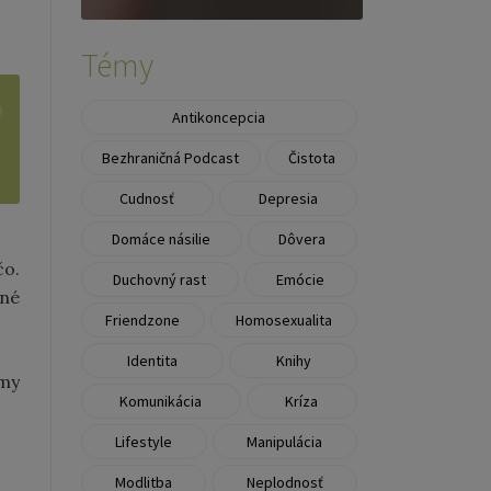
Témy
Antikoncepcia
Bezhraničná Podcast
Čistota
Cudnosť
Depresia
Domáce násilie
Dôvera
čo.
Duchovný rast
Emócie
né
Friendzone
Homosexualita
Identita
Knihy
 my
Komunikácia
Kríza
Lifestyle
Manipulácia
Modlitba
Neplodnosť