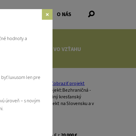
×
NKY
PODPORA
O NÁS
čné hodnoty a
LSTVE
VO VZŤAHU
 byť luxusom len pre
ovú úroveň – s novým
i.