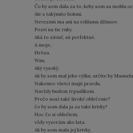
Čo by som dala za to, keby som sa mohla oc
Ale s takýmito bokmi.
Nevezmú ma ani na reklamu džínsov.
Pozri na tie ruky.
Aká to závisť, sú perfektné.
A moje..
Hrôza.
Wau,
Aký vysoký.
Ak by som mal jeho výšku, určite by Manuela
Nakoniec všetci majú pravdu.
Navždy budem trpaslíkom.
Prečo nosí také široké oblečenie?
čo by som dala ja za také krivky?
Hoc čo si oblečiem,
vždy vyzerám ako lata.
Ak by som mala jej krivky,