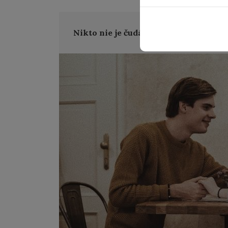
Nikto nie je čudák, aj keď sme si to t