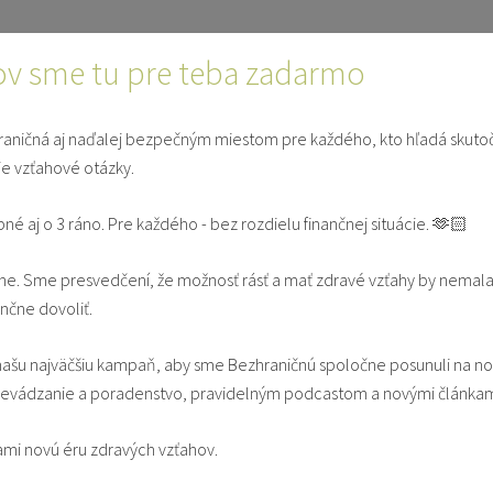
ončí...
ÚVOD
ČLÁ
ov sme tu pre teba zadarmo
aničná aj naďalej bezpečným miestom pre každého, kto hľadá skuto
ie vzťahové otázky.
E
SVEDECTVÁ
V MANŽE
pné aj o 3 ráno. Pre každého - bez rozdielu finančnej situácie. 🫶🏻
e. Sme presvedčení, že možnosť rásť a mať zdravé vzťahy by nemala
oho mohli milovať, musíme
ančne dovoliť.
ho seba
ašu najväčšiu kampaň, aby sme Bezhraničnú spoločne posunuli na n
vádzanie a poradenstvo, pravidelným podcastom a novými článkam
ami novú éru zdravých vzťahov.
entita