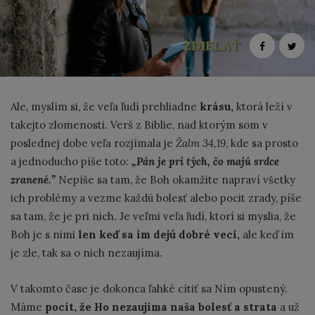
ZDIELAŤ
​Ale, myslím si, že veľa ľudí prehliadne
krásu,
ktorá leží v
takejto zlomenosti. Verš z Biblie, nad ktorým som v
poslednej dobe veľa rozjímala je
Žalm 34,19
, kde sa prosto
a jednoducho píše toto:
„Pán je pri tých, čo majú srdce
zranené.”
Nepíše sa tam, že Boh okamžite napraví všetky
ich problémy a vezme každú bolesť alebo pocit zrady, píše
sa tam, že je pri nich. Je veľmi veľa ľudí, ktorí si myslia, že
Boh je s nimi
len keď sa im dejú dobré veci,
ale keď im
je zle, tak sa o nich nezaujíma.
V takomto čase je dokonca ľahké cítiť sa Ním opustený.
Máme
pocit, že Ho nezaujíma naša bolesť
a strata
a už