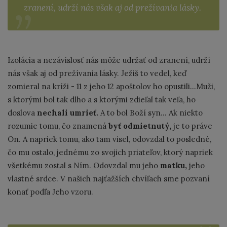
zranení, udrží nás však aj od prežívania lásky.
Izolácia a nezávislosť nás môže udržať od zranení, udrží
nás však aj od prežívania lásky. Ježiš to vedel, keď
zomieral na kríži - 11 z jeho 12 apoštolov ho opustili…Muži,
s ktorými bol tak dlho a s ktorými zdieľal tak veľa, ho
doslova
nechali umrieť.
A to bol Boží syn… Ak niekto
rozumie tomu, čo znamená
byť odmietnutý,
je to práve
On. A napriek tomu, ako tam visel, odovzdal to posledné,
čo mu ostalo, jednému zo svojich priateľov, ktorý napriek
všetkému zostal s Ním. Odovzdal mu jeho
matku,
jeho
vlastné srdce. V našich najťažších chvíľach sme pozvaní
konať podľa Jeho vzoru.