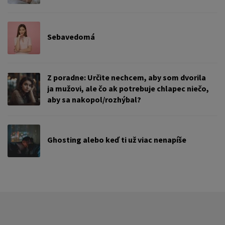
Sebavedomá
Z poradne: Určite nechcem, aby som dvorila
ja mužovi, ale čo ak potrebuje chlapec niečo,
aby sa nakopol/rozhýbal?
Ghosting alebo keď ti už viac nenapíše