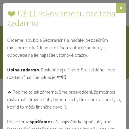
×
❤️ Už 11 rokov sme tu pre teba
Toggle
navigat
zadarmo
Chceme, aby bola Bezhraničná aj naďalej bezpečným
IDENTITA
SINGLE
SVEDECTVÁ
miestom pre každého, kto hľadá skutočné hodnoty a
odpovede na tie najťažšie vzťahové otázky.
V MANŽELSTVE
VO VZŤAHU
Úplne zadarmo
. Dostupné aj o 3 ráno. Pre každého - bez
rozdielu finančnej situácie. 🫶🏻
Po rozchode: Prečo mám budovať
🔥 Robíme to tak zámerne. Sme presvedčení, že možnosť
vzťahy, keď nevládzem?
rásť a mať zdravé vzťahy by nemala byť luxusom len pre tých,
ktorí si to môžu finančne dovoliť.
IDENTITA
ROZCHOD
SINGLE
Práve teraz
spúšťame
našu najväčšiu kampaň, aby sme
Redakcia