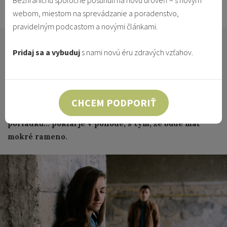
Bezhraničnú spoločne posunuli na novú úroveň – s novým
22.12.2015
Vzťahy & Identita
webom, miestom na sprevádzanie a poradenstvo,
pravidelným podcastom a novými článkami.
Vždy, keď počujem slovíčko “rozchod,” predstavím si
Pridaj sa a vybuduj
s nami novú éru zdravých vzťahov.
zmrzlinu, romantické sentimentálne filmy a kopu
vreckoviek. Priznajme si to: rozchody sú ťažké… no
myslím, že je čas začať sa na ne pozerať z iného uhla
pohľadu. Samozrejme, vzlykanie a vyplakávanie sa
CHCEM PODPORIŤ
na ramene blízkeho priateľa - to všetko je v
poriadku… pokiaľ je v pohode, s tým, že bude mať
mokré rameno.