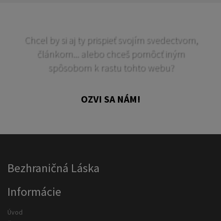
Chcel by si aj ty prispieť svojím svedectvom,
článkom... alebo chceš pomôcť iným
spôsobom k rastu tohto webu?
OZVI SA NÁM!
Bezhraničná Láska
Informácie
Úvod