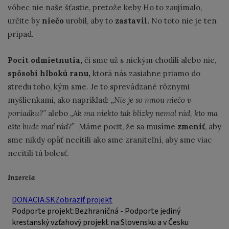
vôbec nie naše šťastie, pretože keby Ho to zaujímalo,
určite by
niečo
urobil, aby to
zastavil.
No toto nie je ten
prípad.
Pocit odmietnutia,
či sme už s niekým chodili alebo nie,
spôsobí hlbokú ranu,
ktorá nás zasiahne priamo do
stredu toho, kým sme. Je to sprevádzané rôznymi
myšlienkami, ako napríklad:
„Nie je so mnou niečo v
poriadku?”
alebo
„Ak ma niekto tak blízky nemal rád, kto ma
ešte bude mať rád?”
Máme pocit, že sa musíme
zmeniť
, aby
sme nikdy opäť necítili ako sme zraniteľní, aby sme viac
necítili tú bolesť.
Inzercia