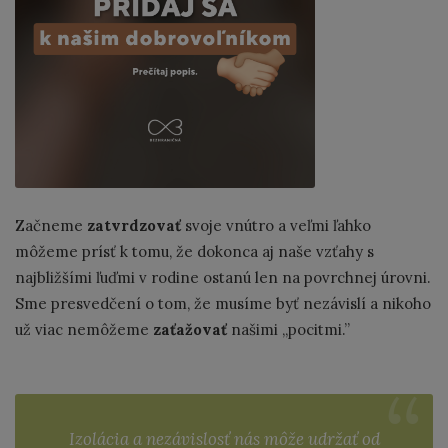
Začneme
zatvrdzovať
svoje vnútro a veľmi ľahko
môžeme prísť k tomu, že dokonca aj naše vzťahy s
najbližšími ľuďmi v rodine ostanú len na povrchnej úrovni.
Sme presvedčení o tom, že musíme byť nezávislí a nikoho
už viac nemôžeme
zaťažovať
našimi „pocitmi.”
Izolácia a nezávislosť nás môže udržať od