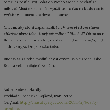
to príležitosť pustiť Boha do svojho srdca a nechať sa
milovať. Musíme sa naučiť využiť tento čas na
budovanie
vzťahov
namiesto budovania múrov.
Chcem, aby ste si zapamätali, že
„V tom všetkom slávne
víťazíme skrze toho, ktorý nás miluje.”
Rim 8, 37
Obráť sa na
Boha, na svojich priateľov, na Máriu. Buď milovaný/á, buď
uzdravený/á. On je blízko teba.
Budem sa za teba modliť, aby si otvoril svoje srdce láske.
Boh ťa veľmi miluje (1 Kor 13).
Autor: Rebeka Hardly
Preklad : Frederika Kojšová, Ivan Petro
Originál:
http://chastityproject.com/2014/12/beauty-
breakups...