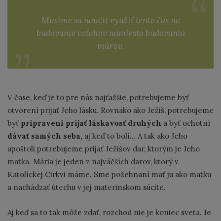
Musíme sa naučiť využiť tento čas na
budovanie vzťahov namiesto budovania
múrov.
V čase, keď je to pre nás najťažšie, potrebujeme byť
otvorení prijať Jeho lásku. Rovnako ako Ježiš, potrebujeme
byť
pripravení prijať láskavosť druhých
a byť ochotní
dávať samých seba,
aj keď to bolí… A tak ako Jeho
apoštoli potrebujeme prijať Ježišov dar, ktorým je Jeho
matka. Mária je jeden z najväčších darov, ktorý v
Katolíckej Cirkvi máme. Sme požehnaní mať ju ako matku
a nachádzať útechu v jej materinskom súcite.
Aj keď sa to tak môže zdať, rozchod nie je koniec sveta. Je