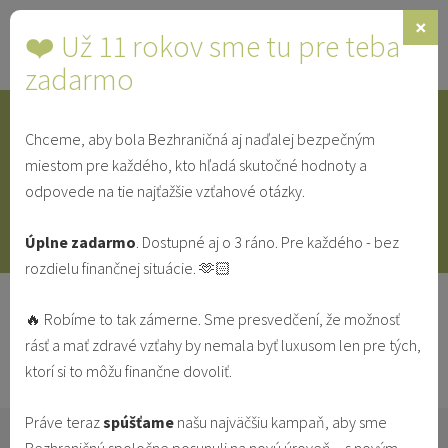
×
❤️ Už 11 rokov sme tu pre teba
Toggle
navigat
zadarmo
Chceme, aby bola Bezhraničná aj naďalej bezpečným
IDENTITA
SINGLE
SVEDECTVÁ
miestom pre každého, kto hľadá skutočné hodnoty a
odpovede na tie najťažšie vzťahové otázky.
V MANŽELSTVE
VO VZŤAHU
Úplne zadarmo
. Dostupné aj o 3 ráno. Pre každého - bez
rozdielu finančnej situácie. 🫶🏻
Poď na PÚŤ MLADÝCH na horu
🔥 Robíme to tak zámerne. Sme presvedčení, že možnosť
Butkov
rásť a mať zdravé vzťahy by nemala byť luxusom len pre tých,
ktorí si to môžu finančne dovoliť.
12.6.2022
Butkov - Ladce
Mladí
Práve teraz
spúšťame
našu najväčšiu kampaň, aby sme
V rámci vrcholiacej duchovnej prípravy na Národné