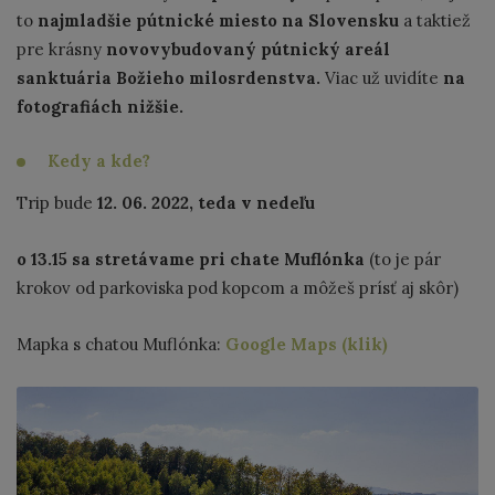
to
najmladšie pútnické miesto na Slovensku
a taktiež
pre krásny
novovybudovaný pútnický areál
sanktuária Božieho milosrdenstva.
Viac už uvidíte
na
fotografiách nižšie.
Kedy a kde?
Trip bude
12. 06. 2022, teda v nedeľu
o 13.15 sa stretávame pri chate Muflónka
(to je pár
krokov od parkoviska pod kopcom a môžeš prísť aj skôr)
Mapka s chatou Muflónka:
Google Maps (klik)