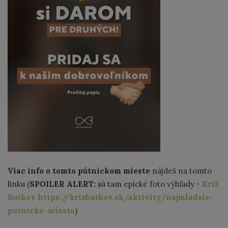
Viac info o tomto pútnickom mieste
nájdeš na tomto
linku (
SPOILER ALERT:
sú tam epické foto výhľady -
Kríž
Butkov
https://krizbutkov.sk/aktivity/najmladsie-
putnicke-miesto
)