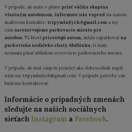
V prípade, ak máte v pláne
prísť väčšia skupina
vlastným autobusom,
informute nás vopred
na našom
mailovom kontakte:
tripymladych@gmail.com
a my
vám
zarezervujeme parkovacie miesto pre
autobus.
Tí, ktorí
pricestujú autom,
môžu zaparkovať
na
parkovisku neďaleko chaty Muflónka,
tí nám
nemusia písať ohľadom rezervácie parkovacieho miesta.
V prípade, ak máš záujem pomôcť ako dobrovoľník napíš
nám na: tripymladych@gmail.com. V prípade potreby vás
budeme kontaktovať.
Informácie o prípadných zmenách
sledujte na našich sociálnych
sieťach
Instagram
a
Facebook
.