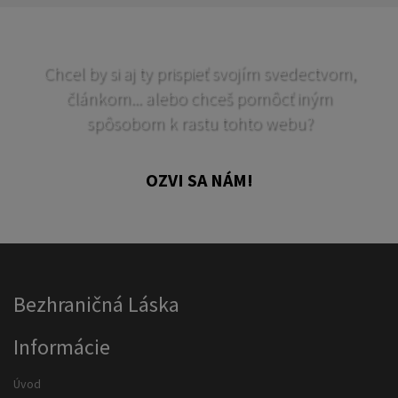
Chcel by si aj ty prispieť svojím svedectvom,
článkom... alebo chceš pomôcť iným
spôsobom k rastu tohto webu?
OZVI SA NÁM!
Bezhraničná Láska
Informácie
Úvod