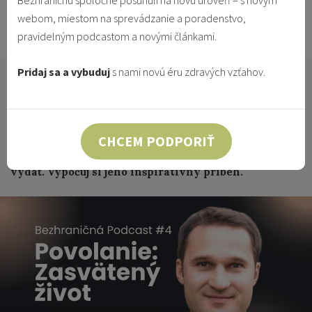
Bezhraničnú spoločne posunuli na novú úroveň – s novým
Redakcia
webom, miestom na sprevádzanie a poradenstvo,
3.3.2024
pravidelným podcastom a novými článkami.
Vzťahy & Identita
Pridaj sa a vybuduj
s nami novú éru zdravých vzťahov.
Vedel si o tom, že aj Janko sa rozhodoval najprv pre
manželstvo? Veľmi dlhý čas sa vo svojom povolaní
nevedel pohnúť - bol to pre neho doslova boj s
Bohom a strachom, pretože veľmi túžil po tom, aby to
CHCEM PODPORIŤ
bola Jeho vôľa a aby mu ukázal, ktorou cestou sa má
vydať. Vypočuj si jeho inšpiratívny príbeh.