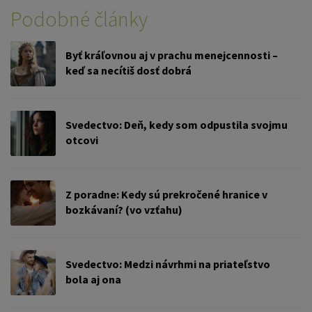
Podobné články
Byť kráľovnou aj v prachu menejcennosti –
keď sa necítiš dosť dobrá
Svedectvo: Deň, kedy som odpustila svojmu
otcovi
Z poradne: Kedy sú prekročené hranice v
bozkávaní? (vo vzťahu)
Svedectvo: Medzi návrhmi na priateľstvo
bola aj ona