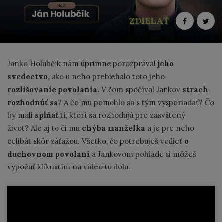
ZDIELAŤ
Janko Holubčík nám úprimne porozprával
jeho
svedectvo,
ako u neho prebiehalo toto jeho
rozlišovanie povolania.
V čom spočíval Jankov
strach
rozhodnúť sa
? A čo mu pomohlo sa s tým vysporiadať? Čo
by mali
spĺňať
tí, ktorí sa rozhodujú pre zasvätený
život? Ale aj to či mu
chýba manželka
a je pre neho
celibát skôr záťažou. Všetko, čo potrebuješ vedieť
o
duchovnom povolaní
a Jankovom pohľade si môžeš
vypočuť kliknutím na video tu dolu: