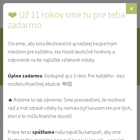
×
❤️ Už 11 rokov sme tu pre teba
Toggle
navigat
zadarmo
Chceme, aby bola Bezhraničná aj naďalej bezpečným
IDENTITA
SINGLE
SVEDECTVÁ
miestom pre každého, kto hľadá skutočné hodnoty a
odpovede na tie najťažšie vzťahové otázky.
V MANŽELSTVE
VO VZŤAHU
Úplne zadarmo
. Dostupné aj o 3 ráno. Pre každého - bez
rozdielu finančnej situácie. 🫶🏻
Povolanie: Zasvätený život - Ján
🔥 Robíme to tak zámerne. Sme presvedčení, že možnosť
Holubčík | Bezhraničná Podcast #4
rásť a mať zdravé vzťahy by nemala byť luxusom len pre tých,
ktorí si to môžu finančne dovoliť.
BEZHRANIČNÁ PODCAST
DUCHOVNÝ RAST
IDENTITA
POVOLANIE
ROZHOVOR
ROZLIŠOVANIE
...
Práve teraz
spúšťame
našu najväčšiu kampaň, aby sme