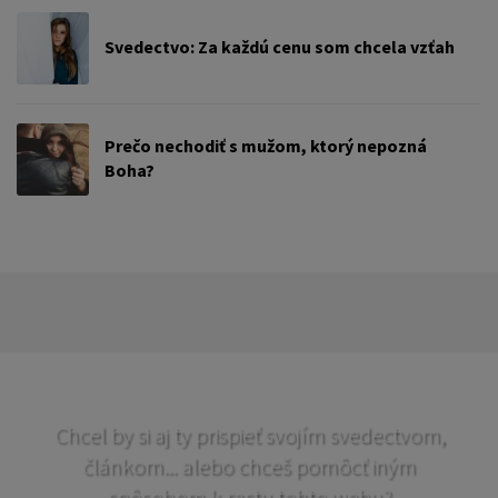
Svedectvo: Za každú cenu som chcela vzťah
Prečo nechodiť s mužom, ktorý nepozná
Boha?
Chcel by si aj ty prispieť svojím svedectvom,
článkom... alebo chceš pomôcť iným
spôsobom k rastu tohto webu?