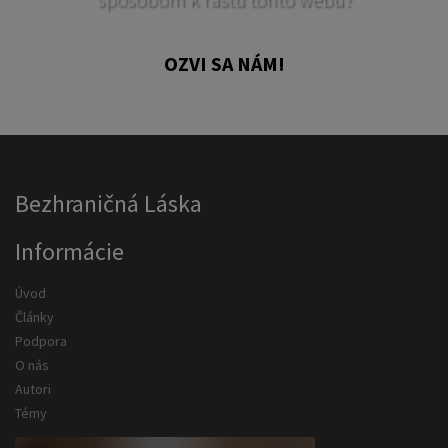
OZVI SA NÁM!
Bezhraničná Láska
Informácie
Úvod
Články
Podpora
O nás
Autori
Témy