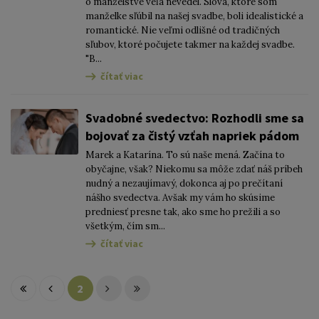
o manželstve veľa nevedel. Slová, ktoré som
manželke sľúbil na našej svadbe, boli idealistické a
romantické. Nie veľmi odlišné od tradičných
sľubov, ktoré počujete takmer na každej svadbe.
"B...
čítať viac
Svadobné svedectvo: Rozhodli sme sa
bojovať za čistý vzťah napriek pádom
Marek a Katarína. To sú naše mená. Začína to
obyčajne, však? Niekomu sa môže zdať náš príbeh
nudný a nezaujímavý, dokonca aj po prečítaní
nášho svedectva. Avšak my vám ho skúsime
predniesť presne tak, ako sme ho prežili a so
všetkým, čím sm...
čítať viac
2