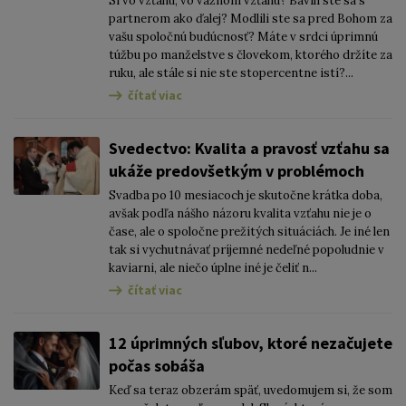
​Si vo vzťahu, vo vážnom vzťahu? Bavili ste sa s
partnerom ako ďalej? Modlili ste sa pred Bohom za
vašu spoločnú budúcnosť? Máte v srdci úprimnú
túžbu po manželstve s človekom, ktorého držíte za
ruku, ale stále si nie ste stopercentne istí?...
čítať viac
Svedectvo: Kvalita a pravosť vzťahu sa
ukáže predovšetkým v problémoch
Svadba po 10 mesiacoch je skutočne krátka doba,
avšak podľa nášho názoru kvalita vzťahu nie je o
čase, ale o spoločne prežitých situáciách. Je iné len
tak si vychutnávať príjemné nedeľné popoludnie v
kaviarni, ale niečo úplne iné je čeliť n...
čítať viac
12 úprimných sľubov, ktoré nezačujete
počas sobáša
Keď sa teraz obzerám späť, uvedomujem si, že som