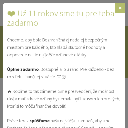
×
❤️ Už 11 rokov sme tu pre teba
Toggle
navigat
zadarmo
Chceme, aby bola Bezhraničná aj naďalej bezpečným
IDENTITA
SINGLE
SVEDECTVÁ
miestom pre každého, kto hľadá skutočné hodnoty a
odpovede na tie najťažšie vzťahové otázky.
V MANŽELSTVE
VO VZŤAHU
Úplne zadarmo
. Dostupné aj o 3 ráno. Pre každého - bez
rozdielu finančnej situácie. 🫶🏻
Svadba podľa témy
Svadba
🔥 Robíme to tak zámerne. Sme presvedčení, že možnosť
rásť a mať zdravé vzťahy by nemala byť luxusom len pre tých,
NAJČÍTANEJŠIE
NAJNOVŠIE
ktorí si to môžu finančne dovoliť.
Práve teraz
spúšťame
našu najväčšiu kampaň, aby sme
Svedectvo: Ako som s Bohom