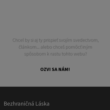
Chcel by si aj ty prispieť svojím svedectvom,
článkom... alebo chceš pomôcť iným
spôsobom k rastu tohto webu?
OZVI SA NÁM!
Bezhraničná Láska