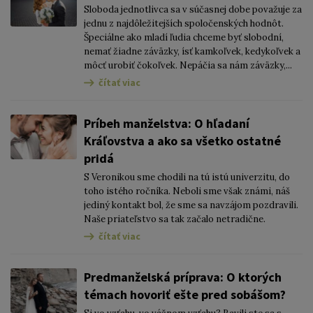
Sloboda jednotlivca sa v súčasnej dobe považuje za
jednu z najdôležitejších spoločenských hodnôt.
Špeciálne ako mladí ľudia chceme byť slobodní,
nemať žiadne záväzky, ísť kamkoľvek, kedykoľvek a
môcť urobiť čokoľvek. Nepáčia sa nám záväzky,...
čítať viac
Príbeh manželstva: O hľadaní
Kráľovstva a ako sa všetko ostatné
pridá
S Veronikou sme chodili na tú istú univerzitu, do
toho istého ročníka. Neboli sme však známi, náš
jediný kontakt bol, že sme sa navzájom pozdravili.
Naše priateľstvo sa tak začalo netradične.
čítať viac
Predmanželská príprava: O ktorých
témach hovoriť ešte pred sobášom?