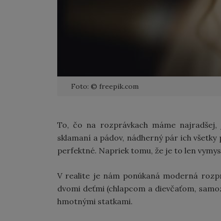
Foto: © freepik.com
​To, čo na rozprávkach máme najradšej, 
sklamaní a pádov, nádherný pár ich všetky p
perfektné. Napriek tomu, že je to len vymy
V realite je nám ponúkaná moderná rozpr
dvomi deťmi (chlapcom a dievčaťom, samo
hmotnými statkami.