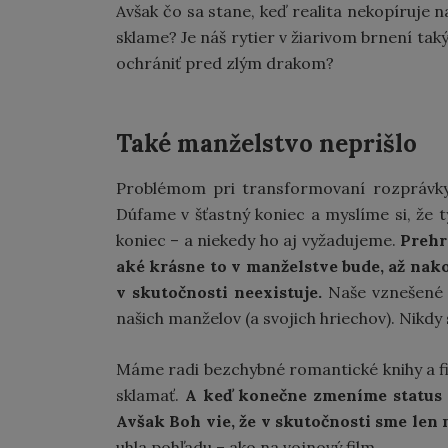
Avšak čo sa stane, keď realita nekopíruje 
sklame? Je náš rytier v žiarivom brnení taký
ochrániť pred zlým drakom?
Také manželstvo neprišlo
Problémom pri transformovaní rozprávky 
Dúfame v šťastný koniec a myslíme si, ž
koniec – a niekedy ho aj vyžadujeme.
Prehr
aké krásne to v manželstve bude, až nako
v skutočnosti neexistuje.
Naše vznešené 
našich manželov (a svojich hriechov). Nikd
Máme radi bezchybné romantické knihy a fi
sklamať.
A keď konečne zmeníme status zo
Avšak Boh vie, že v skutočnosti sme len 
uhla pohľadu – ako na vojnový film.