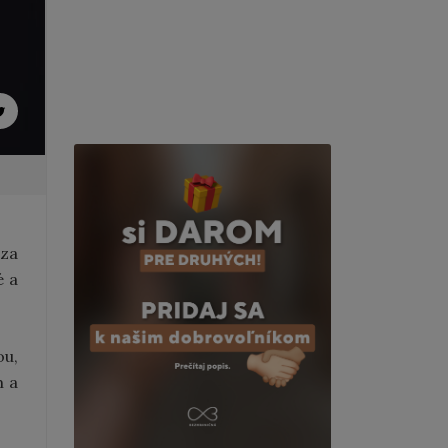
dza
é a
ou,
m a