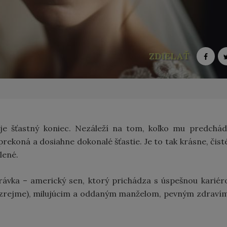
ZDIELAŤ
je šťastný koniec. Nezáleží na tom, koľko mu predchá
rekoná a dosiahne dokonalé šťastie. Je to tak krásne, čist
slené.
ávka – americký sen, ktorý prichádza s úspešnou kariér
zrejme), milujúcim a oddaným manželom, pevným zdraví