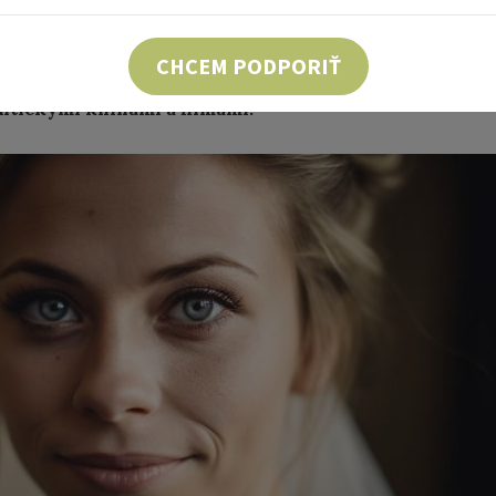
še tajné plány a sny?
ávali na nevinné princezné – zajaté hrozivým drak
CHCEM PODPORIŤ
v žiarivom brnení. Vyrástli sme z hrania sa, ale ako ž
antickými knihami a filmami.