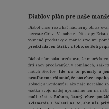
Diablov plán pre naše manž
Diabol chce roztrhať nádherný obraz evanj
neveste Cirkvi. V snahe zničiť stopy Krist
vysnené predstavy o manželstve mu pomôž
predkladá len útržky z toho, čo Boh pripr
Diabol nám núka predstavu, že manželstvo 
žití snov predávaných v románoch, zaškrt
našich životov.
Ide na to pomaly a je
nestihneme všimnúť, že nás chce uspokoji
zobudiť a uvedomiť si, ako naše nereálne sny
všetku svoju nádej upriamime len na náš
mali rásť s Bohom, ktorý chce použi
sklamania a bolesti na to, aby nás prit