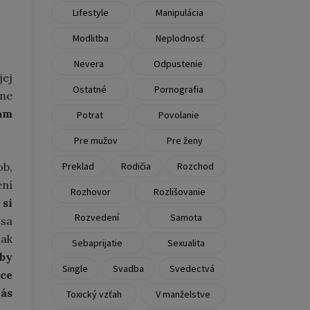
Lifestyle
Manipulácia
Modlitba
Neplodnosť
Nevera
Odpustenie
jej
Ostatné
Pornografia
lne
ám
Potrat
Povolanie
Pre mužov
Pre ženy
Preklad
Rodičia
Rozchod
ob,
ení
Rozhovor
Rozlišovanie
si
Rozvedení
Samota
sa
 ak
Sebaprijatie
Sexualita
by
Single
Svadba
Svedectvá
ce
nás
Toxický vzťah
V manželstve