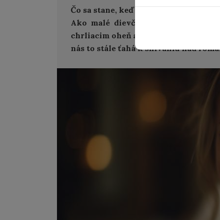
Čo sa stane, keď realita nekopíruje na
Ako malé dievčatká sme sa rady hr
chrliacim oheň a zachránené rytierom 
nás to stále ťahá k snívaniu nad rom