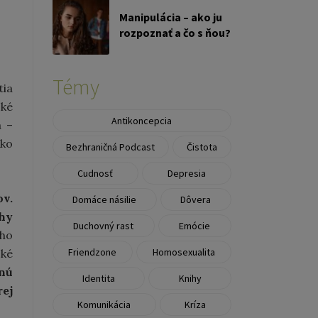
Manipulácia – ako ju
rozpoznať a čo s ňou?
Témy
tia
ské
Antikoncepcia
a –
žko
Bezhraničná Podcast
Čistota
Cudnosť
Depresia
ov.
Domáce násilie
Dôvera
hy
Duchovný rast
Emócie
eho
Friendzone
Homosexualita
ské
nú
Identita
Knihy
rej
Komunikácia
Kríza