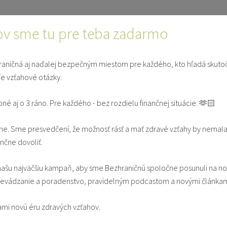
ončí...
ÚVOD
ČLÁ
ov sme tu pre teba zadarmo
aničná aj naďalej bezpečným miestom pre každého, kto hľadá skuto
ie vzťahové otázky.
E
SVEDECTVÁ
V MANŽE
pné aj o 3 ráno. Pre každého - bez rozdielu finančnej situácie. 🫶🏻
e. Sme presvedčení, že možnosť rásť a mať zdravé vzťahy by nemala
ka pre budúce manželky
ančne dovoliť.
ašu najväčšiu kampaň, aby sme Bezhraničnú spoločne posunuli na n
vádzanie a poradenstvo, pravidelným podcastom a novými článkam
entita
ami novú éru zdravých vzťahov.