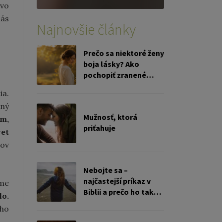
tvo
nás
Najnovšie články
Prečo sa niektoré ženy
boja lásky? Ako
pochopiť zranené
ženské srdce
ia.
tný
Mužnosť, ktorá
om,
priťahuje
vet
hov
Nebojte sa –
najčastejší príkaz v
eme
Biblii a prečo ho tak
lo.
ťažko žijeme
ého