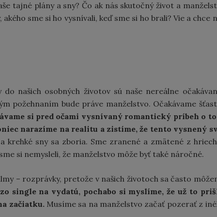
naše tajné plány a sny? Čo ak nás skutočný život a manžels
, akého sme si ho vysnívali, keď sme si ho brali? Vie a chce 
do našich osobných životov sú naše nereálne očakávan
e tým požehnaním bude práve manželstvo. Očakávame šťas
ávame si pred očami vysnívaný romantický príbeh o t
niec narazíme na realitu a zistíme, že tento vysnený s
a krehké sny sa zboria. Sme zranené a zmätené z hriec
y sme si nemysleli, že manželstvo môže byť také náročné.
lmy – rozprávky, pretože v našich životoch sa často môž
 single na vydatú, pochabo si myslíme, že už to priš
na začiatku.
Musíme sa na manželstvo začať pozerať z in