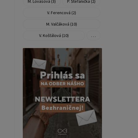
M. Lovasová (3)
P. Štefanička (2)
V. Ferencová (2)
M. Valčáková (10)
V. Košťálová (10)
. . .