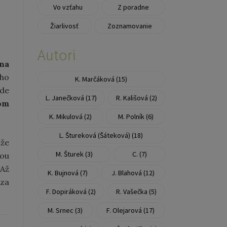
Vo vzťahu
Z poradne
Žiarlivosť
Zoznamovanie
Autori
 na
eho
K. Marčáková (15)
ude
L. Janečková (17)
R. Kališová (2)
om
K. Mikulová (2)
M. Polník (6)
L. Štureková (Šáteková) (18)
 že
M. Šturek (3)
C. (7)
ťou
 Až
K. Bujnová (7)
J. Blahová (12)
 za
F. Dopiráková (2)
R. Vašečka (5)
M. Srnec (3)
F. Olejarová (17)