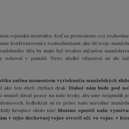
utná vojenská mentalita. Keď sa prenesieme cez rozhodnu
a, sme konfrontovaní s rozhodnutiami, ako žiť svoje manžel
 svadobného dňa by malo byť trvalou súčasťou manželstv
y uchovať v pamäti. Tieto sladké víťazstvá sú ale ťa
o bitka začína momentom vyrieknutia manželských sľub
ť ako ten oheň chrliaci drak.
Diabol nám bude pod no
 musieť dávať pozor na naše kroky, aby sme nespustili j
h domovoch.
Koľkokrát sú to práve naše nereálne manžel
tily lietajúce okolo nás!
Musíme opustiť našu vysníva
m v tejto duchovnej vojne otvoril oči, vo vojne, v kto