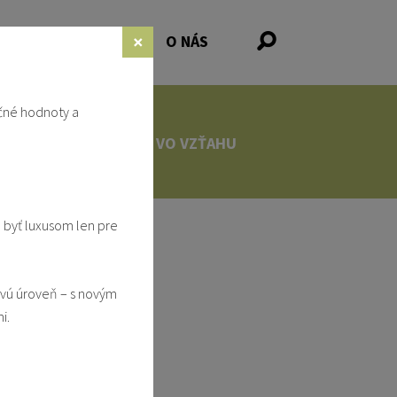
×
NKY
PODPORA
O NÁS
čné hodnoty a
LSTVE
VO VZŤAHU
 byť luxusom len pre
ovú úroveň – s novým
i.