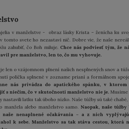
elstvo
elia v manželstve - obraz lásky Krista – ženícha ku svo
a v tomto svete ho nezastaví nič. Dobre vie, že naše nereá
u zahubiť, čo Boh miluje.
Chce nás podviesť tým, že n
avil pre manželstvo, len to, čo mu vyhovuje.
je len o vzájomnom plnení našich nesplnených snov a túž
nutí políčka splnené v zozname prianí a formálnom spoj
mne nás privádza do apatického spánku, v ktorom 
ť s niečím, čo v skutočnosti manželstvo nie je.
Musíme 
 nastavili latku tak úboho nízko. Naše túžby sú také chabé,
ho manžela alebo manželstvo samo.
Naopak, naše túžby 
ť naše nenaplnené očakávania – a z nich vyplývajú
iahol k sebe. Manželstvo sa tak stáva cestou, ktorá 