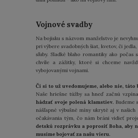
Vojnové svadby
Na bojisku s názvom manželstvo je nevyhn
pri výbere svadobných šiat, kvetov, či jedl
sľuby. Sladké blaho romantiky ako počas
chvíle a zážitky, ktoré si chceme navžd
vybojovanými vojnami.
Či si to už uvedomujeme, alebo nie, tát
Naše hriešne túžby sa hneď začnú vzpína
hádzať svoje polená klamstiev.
Budeme si
nášľapné výbušné míny ukryté aj v našic
očakávania tým, čo nám bráni vidieť projek
detskú rozprávku a poprosiť Boha, aby ná
musíme bojovať za našu vieru.