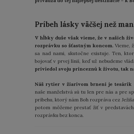
privádza do tej najlepšej destinácie – k B
Príbeh lásky väčšej než man
V hĺbky duše však vieme, že v našich ži
rozprávku so šťastným koncom.
Vieme, ž
sa nad nami, skutočne existuje. Ten, kto
bojovať v prvej línií, keď už nebudeme vlá
priviedol svoju princeznú k životu, tak 
Náš rytier v žiarivom brnení je tesári
naše manželstvá sú tu len pre nás a pre sp
príbehu, ktorý nám Boh rozpráva cez Ježiša
potom môžeme prestať žiť v predstavách 
rozprávku bez konca.