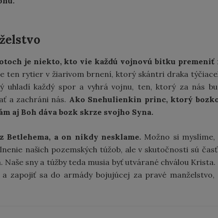
ohu.
želstvo
votoch je niekto, kto vie každú vojnovú bitku premeniť
e ten rytier v žiarivom brnení, ktorý skántri draka týčiac
rý uhladí každý spor a vyhrá vojnu, ten, ktorý za nás b
dať a zachráni nás.
Ako Snehulienkin princ, ktorý bozk
nám aj Boh dáva bozk skrze svojho Syna.
k z Betlehema, a on nikdy nesklame.
Možno si myslíme,
lnenie našich pozemských túžob, ale v skutočnosti sú čas
. Naše sny a túžby teda musia byť utvárané chválou Krista.
a zapojiť sa do armády bojujúcej za pravé manželstvo,