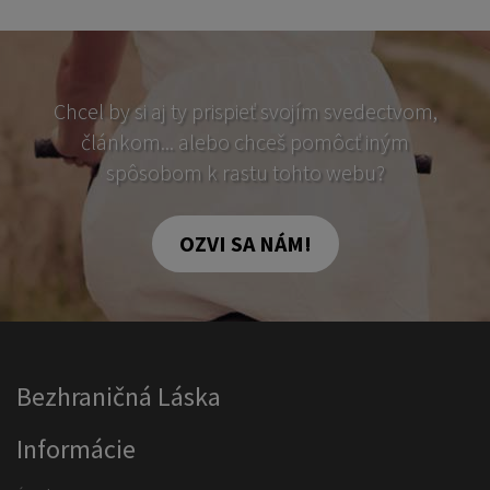
Chcel by si aj ty prispieť svojím svedectvom,
článkom... alebo chceš pomôcť iným
spôsobom k rastu tohto webu?
OZVI SA NÁM!
Bezhraničná Láska
Informácie