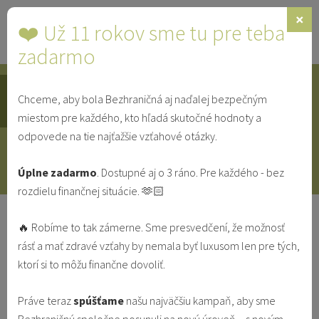
×
❤️ Už 11 rokov sme tu pre teba
Toggle
navigat
zadarmo
Chceme, aby bola Bezhraničná aj naďalej bezpečným
IDENTITA
SINGLE
SVEDECTVÁ
miestom pre každého, kto hľadá skutočné hodnoty a
odpovede na tie najťažšie vzťahové otázky.
V MANŽELSTVE
VO VZŤAHU
Úplne zadarmo
. Dostupné aj o 3 ráno. Pre každého - bez
rozdielu finančnej situácie. 🫶🏻
Identita podľa témy
Identita
🔥 Robíme to tak zámerne. Sme presvedčení, že možnosť
rásť a mať zdravé vzťahy by nemala byť luxusom len pre tých,
NAJČÍTANEJŠIE
NAJNOVŠIE
ktorí si to môžu finančne dovoliť.
Práve teraz
spúšťame
našu najväčšiu kampaň, aby sme