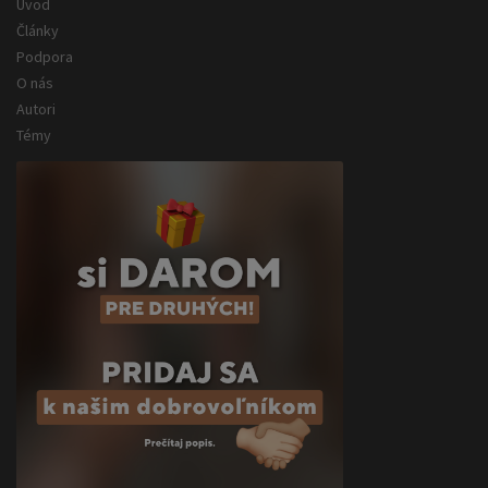
Úvod
Články
Podpora
O nás
Autori
Témy