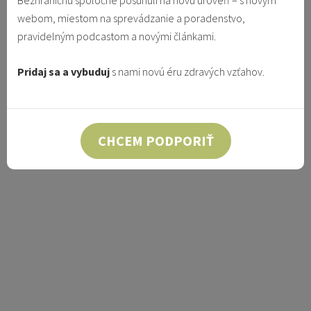
Bezhraničnú spoločne posunuli na novú úroveň – s novým
webom, miestom na sprevádzanie a poradenstvo,
pravidelným podcastom a novými článkami.
Pridaj sa a vybuduj
s nami novú éru zdravých vzťahov.
CHCEM PODPORIŤ