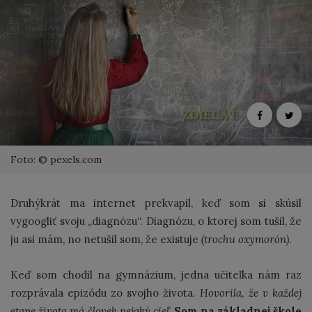
ZDIELAŤ
Foto: © pexels.com
Druhýkrát ma internet prekvapil, keď som si skúsil
vygoogliť svoju „diagnózu“. Diagnózu, o ktorej som tušil, že
ju asi mám, no netušil som, že existuje
(trochu oxymorón)
.
Keď som chodil na gymnázium, jedna učiteľka nám raz
rozprávala epizódu zo svojho života.
Hovorila, že v každej
etape života má človek nejaký cieľ.
Som na základnej škole