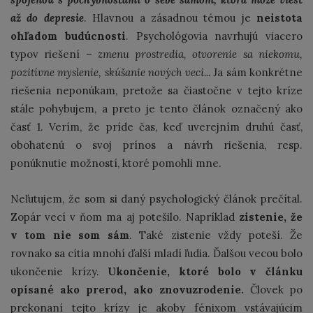
až do depresie
. Hlavnou a zásadnou témou je
neistota
ohľadom budúcnosti
. Psychológovia navrhujú viacero
typov riešení –
zmenu prostredia, otvorenie sa niekomu,
pozitívne myslenie, skúšanie nových vecí...
Ja sám konkrétne
riešenia neponúkam, pretože sa čiastočne v tejto kríze
stále pohybujem, a preto je tento článok označený ako
časť 1. Verím, že príde čas, keď uverejním druhú časť,
obohatenú o svoj prínos a návrh riešenia, resp.
ponúknutie možností, ktoré pomohli mne.
Neľutujem, že som si daný psychologický článok prečítal.
Zopár vecí v ňom ma aj potešilo. Napríklad
zistenie, že
v tom nie som sám
. Také zistenie vždy poteší. Že
rovnako sa cítia mnohí ďalší mladí ľudia. Ďalšou vecou bolo
ukončenie krízy.
Ukončenie, ktoré bolo v článku
opísané ako prerod, ako znovuzrodenie.
Človek po
prekonaní tejto krízy je akoby fénixom vstávajúcim