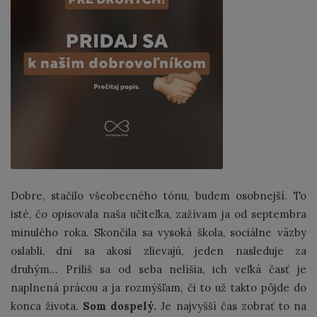
Dobre, stačilo všeobecného tónu, budem osobnejší. To
isté, čo opisovala naša učiteľka, zažívam ja od septembra
minulého roka. Skončila sa vysoká škola, sociálne väzby
oslabli, dni sa akosi zlievajú, jeden nasleduje za
druhým... Príliš sa od seba nelíšia, ich veľká časť je
naplnená prácou a ja rozmýšľam, či to už takto pôjde do
konca života.
Som dospelý.
Je najvyšší čas zobrať to na