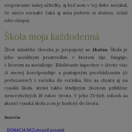
rozprávanie našej učiteľky, aj keď som v tej dobe nečakal,
že niečo rovnaké čaká aj mňa
(neberte to doslova, zvlášť
toho chlapa)
.
Škola moja každodenná
Život mladého človeka je prepojený so
školou
. Škola je
jeho sociálnym prostredím, v ktorom žije, funguje,
v ktorom sa socializuje. Zdolávanie úspechov v živote viac
či menej korešponduje s postupným prechádzaním
(či
preliezaním?)
z ročníka do ročníka. Kto sa chystá aj na
vysokú školu, strávi takto študijným životom približne
neuveriteľných 18 rokov života. V jeho 25-tich rokoch sa
skončí vysoká škola a on je hodený do života.
Inzercia