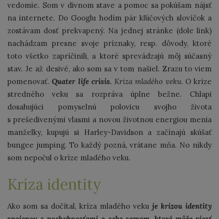
vedomie. Som v divnom stave a pomoc sa pokúšam nájsť
na internete. Do Googlu hodím pár kľúčových slovíčok a
zostávam dosť prekvapený. Na jednej stránke (dole link)
nachádzam presne svoje príznaky, resp. dôvody, ktoré
toto všetko zapríčinili, a ktoré sprevádzajú môj súčasný
stav. Je až desivé, ako som sa v tom našiel. Zrazu to viem
pomenovať.
Quater life crisis.
Kríza mladého veku.
O kríze
stredného veku sa rozpráva úplne bežne. Chlapi
dosahujúci pomyselnú polovicu svojho života
s prešedivenými vlasmi a novou životnou energiou menia
manželky, kupujú si Harley-Davidson a začínajú skúšať
bungee jumping. To každý pozná, vrátane mňa. No nikdy
som nepočul o kríze mladého veku.
Kríza identity
Ako som sa dočítal, kríza mladého veku
je krízou identity
spojenou s pochybnosťami o sebe samom, ktorá môže viesť