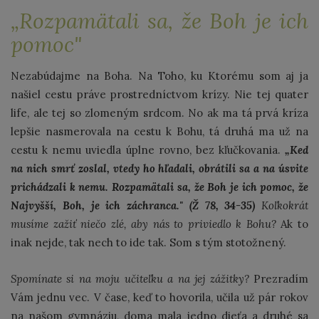
„Rozpamätali sa, že Boh je ich
pomoc"
Nezabúdajme na Boha. Na Toho, ku Ktorému som aj ja
našiel cestu práve prostredníctvom krízy. Nie tej quater
life, ale tej so zlomeným srdcom. No ak ma tá prvá kríza
lepšie nasmerovala na cestu k Bohu, tá druhá ma už na
cestu k nemu uviedla úplne rovno, bez kľučkovania.
„Keď
na nich smrť zoslal, vtedy ho hľadali, obrátili sa a na úsvite
prichádzali k nemu. Rozpamätali sa, že Boh je ich pomoc, že
Najvyšší, Boh, je ich záchranca." (Ž 78, 34-35)
Koľkokrát
musíme zažiť niečo zlé, aby nás to priviedlo k Bohu?
Ak to
inak nejde, tak nech to ide tak. Som s tým stotožnený.
Spomínate si na moju učiteľku a na jej zážitky?
Prezradím
Vám jednu vec. V čase, keď to hovorila, učila už pár rokov
na našom gymnáziu, doma mala jedno dieťa a druhé sa