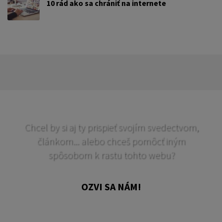
10 rád ako sa chrániť na internete
Chcel by si aj ty prispieť svojím svedectvom,
článkom... alebo chceš pomôcť iným
spôsobom k rastu tohto webu?
OZVI SA NÁM!