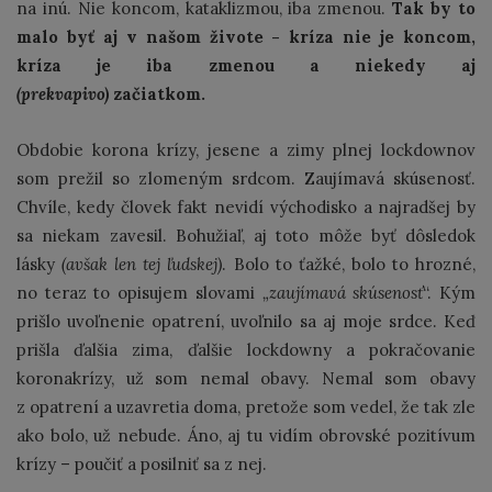
na inú. Nie koncom, kataklizmou, iba zmenou.
Tak by to
malo byť aj v našom živote - kríza nie je koncom,
kríza je iba zmenou a niekedy aj
(prekvapivo)
začiatkom.
Obdobie korona krízy, jesene a zimy plnej lockdownov
som prežil so zlomeným srdcom. Zaujímavá skúsenosť.
Chvíle, kedy človek fakt nevidí východisko a najradšej by
sa niekam zavesil. Bohužiaľ, aj toto môže byť dôsledok
lásky
(avšak len tej ľudskej)
. Bolo to ťažké, bolo to hrozné,
no teraz to opisujem slovami
„zaujímavá skúsenosť
“. Kým
prišlo uvoľnenie opatrení, uvoľnilo sa aj moje srdce. Keď
prišla ďalšia zima, ďalšie lockdowny a pokračovanie
koronakrízy, už som nemal obavy. Nemal som obavy
z opatrení a uzavretia doma, pretože som vedel, že tak zle
ako bolo, už nebude. Áno, aj tu vidím obrovské pozitívum
krízy – poučiť a posilniť sa z nej.