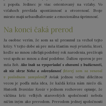
z popola. Jedinec je viac orientovaný na vzťahy. Vo
vzťahoch prevláda spontánnosť a otvorenosť. Svoje
miesto majú sebaodhaľovanie a emocionálna úprimnosť.
Na konci čaká prerod
Ja osobne verím, že som sa už presunul za vrchol tejto
krízy. V tejto dobe sú pre mňa šťastím
moji priatelia
, ktorí,
keďže so mnou zdieľajú podobný rok narodenia, prežívajú
veci spolu so mnou a dosť podobne. Ďalšou oporou je pre
mňa
Boh
.
Ako inak sa vysporiadať s obavami z budúcnosti,
ak nie skrze Neho a odovzdanosť
(ktorej som sa venoval
v poslednom zamyslení)
?
Avšak jednou veľmi dôležitou
vecou je podľa mňa idea, že každá kríza nám niečo dá.
Historik
Branislav Ková
r v jednom rozhovore opisuje, že
väčšina kríz veľkých starovekých spoločností nebola
ničím iným ako prerodom. Prerodom jednej spoločnosti