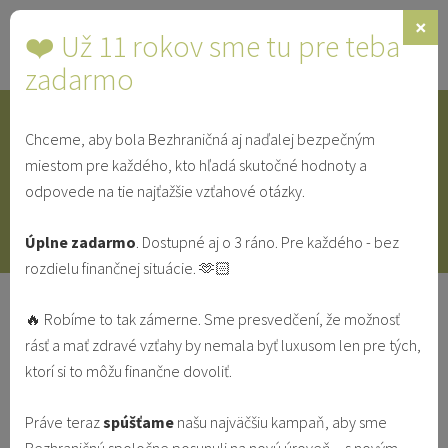
×
❤️ Už 11 rokov sme tu pre teba
Toggle
navigat
zadarmo
Chceme, aby bola Bezhraničná aj naďalej bezpečným
IDENTITA
SINGLE
SVEDECTVÁ
miestom pre každého, kto hľadá skutočné hodnoty a
odpovede na tie najťažšie vzťahové otázky.
V MANŽELSTVE
VO VZŤAHU
Úplne zadarmo
. Dostupné aj o 3 ráno. Pre každého - bez
rozdielu finančnej situácie. 🫶🏻
Kríza mladého veku
🔥 Robíme to tak zámerne. Sme presvedčení, že možnosť
LIFESTYLE
rásť a mať zdravé vzťahy by nemala byť luxusom len pre tých,
ktorí si to môžu finančne dovoliť.
Redakcia
Práve teraz
spúšťame
našu najväčšiu kampaň, aby sme
21.6.2022
Vzťahy & Identita