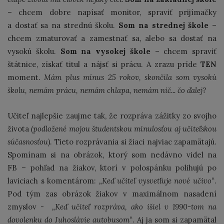
– chcem dobre napísať monitor, spraviť prijímačky
a dostať sa na strednú školu.
Som na strednej škole
–
chcem zmaturovať a zamestnať sa, alebo sa dostať na
vysokú školu.
Som na vysokej škole
– chcem spraviť
štátnice, získať titul a nájsť si prácu. A zrazu príde
TEN
moment.
Mám plus mínus 25 rokov, skončila som vysokú
školu, nemám prácu, nemám chlapa, nemám nič... čo ďalej?
Učiteľ najlepšie zaujme tak, že rozpráva zážitky zo svojho
života
(podložené mojou študentskou minulosťou aj učiteľskou
súčasnosťou)
. Tieto rozprávania si žiaci najviac zapamätajú.
Spomínam si na obrázok, ktorý som nedávno videl na
FB – pohľad na žiakov, ktorí v polospánku polihujú po
laviciach s komentárom:
„Keď učiteľ vysvetľuje nové učivo“
.
Pod tým zas obrázok žiakov v maximálnom nasadení
zmyslov -
„Keď učiteľ rozpráva, ako išiel v 1990-tom na
dovolenku do Juhoslávie autobusom“
. Aj ja som si zapamätal