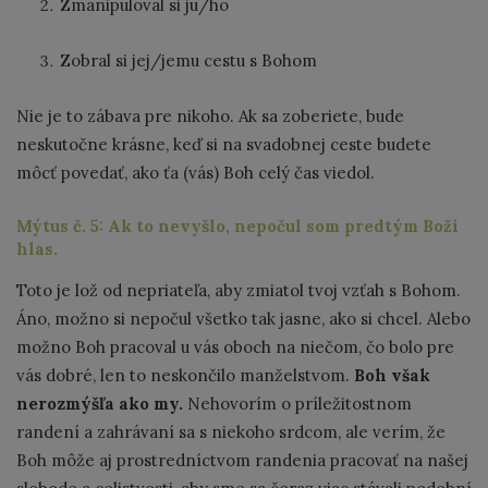
Zmanipuloval si ju/ho
Zobral si jej/jemu cestu s Bohom
Nie je to zábava pre nikoho. Ak sa zoberiete, bude
neskutočne krásne, keď si na svadobnej ceste budete
môcť povedať, ako ťa (vás) Boh celý čas viedol.
Mýtus č. 5: Ak to nevyšlo, nepočul som predtým Boží
hlas.
Toto je lož od nepriateľa, aby zmiatol tvoj vzťah s Bohom.
Áno, možno si nepočul všetko tak jasne, ako si chcel. Alebo
možno Boh pracoval u vás oboch na niečom, čo bolo pre
vás dobré, len to neskončilo manželstvom.
Boh však
nerozmýšľa ako my.
Nehovorím o príležitostnom
randení a zahrávaní sa s niekoho srdcom, ale verím, že
Boh môže aj prostredníctvom randenia pracovať na našej