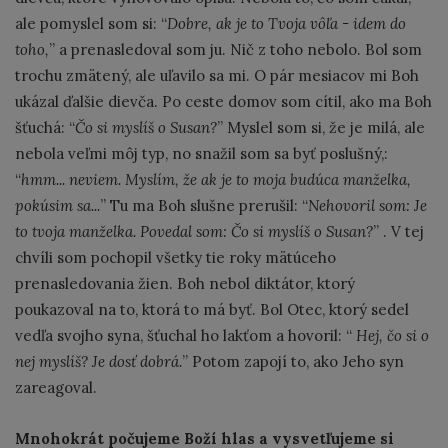
ale pomyslel som si: “
Dobre, ak je to Tvoja vôľa - idem do
toho,
” a prenasledoval som ju. Nič z toho nebolo. Bol som
trochu zmätený, ale uľavilo sa mi. O pár mesiacov mi Boh
ukázal ďalšie dievča. Po ceste domov som cítil, ako ma Boh
šťuchá: “
Čo si myslíš o Susan?
” Myslel som si, že je milá, ale
nebola veľmi môj typ, no snažil som sa byť poslušný,:
“
hmm... neviem. Myslím, že ak je to moja budúca manželka,
pokúsim sa...
” Tu ma Boh slušne prerušil: “
Nehovoril som: Je
to tvoja manželka. Povedal som: Čo si myslíš o Susan?
” . V tej
chvíli som pochopil všetky tie roky mätúceho
prenasledovania žien. Boh nebol diktátor, ktorý
poukazoval na to, ktorá to má byť. Bol Otec, ktorý sedel
vedľa svojho syna, šťuchal ho lakťom a hovoril: “
Hej, čo si o
nej myslíš? Je dosť dobrá.
” Potom zapojí to, ako Jeho syn
zareagoval.
Mnohokrát počujeme Boží hlas a vysvetľujeme si