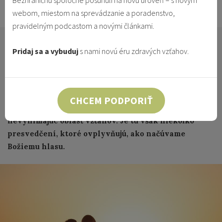
Bezhraničnú spoločne posunuli na novú úroveň – s novým
28.6.2021
Vzťahy & Identita
webom, miestom na sprevádzanie a poradenstvo,
pravidelným podcastom a novými článkami.
Ak sa pohybujete v spoločnosti slobodných
Pridaj sa a vybuduj
s nami novú éru zdravých vzťahov.
kresťanov, ktorí majú živú vieru a úprimný vzťah s
Bohom - možno ste už niekoľkokrát narazili na tento
typ vecí, prípadne máte vlastnú skúsenosť. Úplne
veríme, že Boh sa o nás stará. Že vášnivo a dôverne
CHCEM PODPORIŤ
do nás investuje a teda s nami aj rozpráva,
nevynímajúc oblasť vzťahov. Je tu však niekoľko
presvedčení, ktoré ovplyvňujú, ako načúvame
Božiemu hlasu.