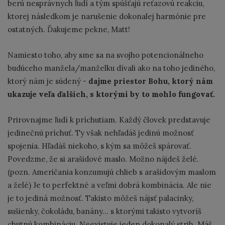
berú nesprávnych ľudí a tým spúšťajú reťazovú reakciu,
ktorej následkom je narušenie dokonalej harmónie pre
ostatných. Ďakujeme pekne, Matt!
Namiesto toho, aby sme sa na svojho potencionálneho
budúceho manžela/manželku dívali ako na toho jediného,
ktorý nám je súdený -
dajme priestor Bohu, ktorý nám
ukazuje veľa ďalších, s ktorými by to mohlo fungovať.
Prirovnajme ľudí k príchutiam. Každý človek predstavuje
jedinečnú príchuť. Ty však nehľadáš jedinú možnosť
spojenia. Hľadáš niekoho, s kým sa môžeš spárovať.
Povedzme, že si arašidové maslo. Možno nájdeš želé.
(pozn. Američania konzumujú chlieb s arašidovým maslom
a želé) Je to perfektné a veľmi dobrá kombinácia. Ale nie
je to jediná možnosť. Takisto môžeš nájsť palacinky,
sušienky, čokoládu, banány... s ktorými takisto vytvoríš
chutnú kombináciu. Neexistuje jeden dokonalý strih. Máš