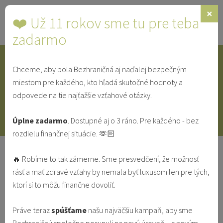
×
❤️ Už 11 rokov sme tu pre teba
Toggle
navigat
zadarmo
Chceme, aby bola Bezhraničná aj naďalej bezpečným
IDENTITA
SINGLE
SVEDECTVÁ
miestom pre každého, kto hľadá skutočné hodnoty a
odpovede na tie najťažšie vzťahové otázky.
V MANŽELSTVE
VO VZŤAHU
Úplne zadarmo
. Dostupné aj o 3 ráno. Pre každého - bez
rozdielu finančnej situácie. 🫶🏻
Boh povedal: "Ona je tá pravá." - 5
🔥 Robíme to tak zámerne. Sme presvedčení, že možnosť
mýtov, ktorým veríme
rásť a mať zdravé vzťahy by nemala byť luxusom len pre tých,
ktorí si to môžu finančne dovoliť.
PREKLAD
SINGLE
VO VZŤAHU
Práve teraz
spúšťame
našu najväčšiu kampaň, aby sme
Miroslava Valčáková