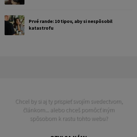
Prvé rande: 10 tipov, aby si nespôsobil
katastrofu
Chcel by si aj ty prispieť svojím svedectvom,
článkom... alebo chceš pomôcť iným
spôsobom k rastu tohto webu?