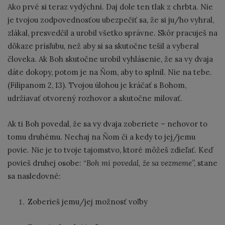
Ako prvé si teraz vydýchni. Daj dole ten tlak z chrbta. Nie
je tvojou zodpovednosťou ubezpečiť sa, že si ju/ho vyhral,
zlákal, presvedčil a urobil všetko správne. Skôr pracuješ na
dôkaze prísľubu, než aby si sa skutočne tešil a vyberal
človeka. Ak Boh skutočne urobil vyhlásenie, že sa vy dvaja
dáte dokopy, potom je na Ňom, aby to splnil. Nie na tebe.
(Filipanom 2, 13). Tvojou úlohou je kráčať s Bohom,
udržiavať otvorený rozhovor a skutočne milovať.
Ak ti Boh povedal, že sa vy dvaja zoberiete – nehovor to
tomu druhému. Nechaj na Ňom či a kedy to jej/jemu
povie. Nie je to tvoje tajomstvo, ktoré môžeš zdieľať. Keď
povieš druhej osobe: “
Boh mi povedal, že sa vezmeme
”, stane
sa nasledovné:
Zoberieš jemu/jej možnosť voľby