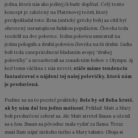
jedna, ktorá nás ako jediný/á bude dopĺňať. Celý tento
koncept je založený na Platónovej teórii, ktorý
predpokladal toto: Zeus (antický grécky boh) sa cítil byť
ohrozený narastajúcou ľudskou populáciou. Človeka teda
rozdelil na dve polovice. Jednu polovicu umiestnil na
jednu pologuľu a druhú polovicu človeka na tú druhú. Ľudia
boli teda zaneprázdnení hľadaním svojej “druhej
polovičky” a nezaoberali sa zosadením bohov z Olympu. Aj
keď tomu väčšina z nás neverí,
stále máme tendenciu
fantazírovať o nájdení tej našej polovičky, ktorá nám
je predurčená.
Poďme sa na to pozrieť prakticky.
Bolo by od Boha kruté,
ak by nám dal len jednu možnosť.
Príklad: Matt a Mary
boli predurčení zobrať sa. Ale Matt stretol Susan a oženil
sa s ňou. Susan sa pôvodne mala vydať za Sama. Teraz
musí Sam nájsť niekoho iného a Mary takisto. Obaja si