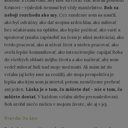
slobode a celistvosti, aby sme sa čoraz viac stávali podobní
Kristovi - výsledok nemusí byť vždy manželstvo.
Boh sa
nebojí rozchodu ako my.
Cez randenie som sa naučil,
ako byť odvážny, ako dať svojmu srdcu hlas, ako milovať
bez očakávania na oplátku, ako lepšie počúvať, ako variť a
upratovať (snaha zapôsobiť na ženu je silná motivácia), ako
tvrdo pracovať, ako si užívať život a nielen pracovať, ako
oveľa lepšie komunikovať, ako intenzívnejšie zapájať Boha
do všetkých oblastí môjho života a ako načúvať, aby som
vedel milovať ľudí nad moje možnosti. Ak mám ísť do
vzťahu (aj keby sme sa rozišli), ale moja perspektíva je
lepšia ako kým som ju stretol, potom nemôžeme prehrať
ani jeden.
Láska je o tom, čo môžete dať - nie o tom, čo
môžete dostať.
V každom vzťahu alebo prenasledovaní,
Boh urobil niečo nielen v mojom živote, ale aj v jej.
Pravda: 3x áno