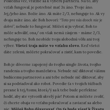
Posledná vec, vráťme sa k výberu partnera. Na to, aby
vzťah fungoval, je potrebné mať 3x áno. Tvoje áno.
Jej/jeho áno. Božie áno. Ak máte 2/3, nefunguje to. Ak vy
dvaja máte áno, ale Boh hovorí: “
Toto pre vás dvoch nie je
dobré
”, nebude to fungovať. Môžeš si ju vybrať, Boh to
môže schváliť, ona/ on však nemá záujem - máme 2/3,
nefunguje to. Boh neobíde tvoju slobodnú vôľu ani tvoj
výber.
Všetci traja máte vo vzťahu slovo.
Keď všetci
dáte zelenú, môžete pokračovať a zistiť, kam to povedie.
Boh je dôverne zapojený do tvojho single života, tvojho
randenia a tvojho manželstva. Nebude nič diktovať vášmu
budúcemu partnerovi a ani tebe nebude nič diktovať, aby
si sa podriaďoval ako robot. Povedie ťa v tvojich túžbach
presne k tej/tomu, ktorá/ý sa k tebe bude perfektne
hodiť, aby ste vytvorili skvelý pár! Potom si môžete zvoliť,
či chcete obaja vo vzťahu pokračovať a zaviazať sa alebo
nie.
Môžeš Bohu dôverovať. On ťa bude viesť k Životu.