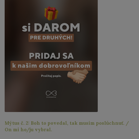
Mýtus č. 2: Boh to povedal, tak musím poslúchnuť. /
On mi ho/ju vybral.