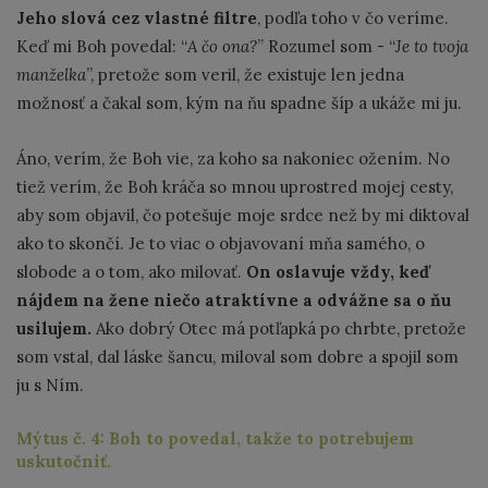
Jeho slová cez vlastné filtre
, podľa toho v čo veríme.
Keď mi Boh povedal: “
A čo ona?
” Rozumel som - “
Je to tvoja
manželka
”, pretože som veril, že existuje len jedna
možnosť a čakal som, kým na ňu spadne šíp a ukáže mi ju.
Áno, verím, že Boh vie, za koho sa nakoniec ožením. No
tiež verím, že Boh kráča so mnou uprostred mojej cesty,
aby som objavil, čo potešuje moje srdce než by mi diktoval
ako to skončí. Je to viac o objavovaní mňa samého, o
slobode a o tom, ako milovať.
On oslavuje vždy, keď
nájdem na žene niečo atraktívne a odvážne sa o ňu
usilujem.
Ako dobrý Otec má potľapká po chrbte, pretože
som vstal, dal láske šancu, miloval som dobre a spojil som
ju s Ním.
Mýtus č. 4: Boh to povedal, takže to potrebujem
uskutočniť.