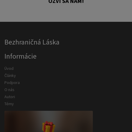
OZVI SA NÁM!
Bezhraničná Láska
Informácie
Úvod
Články
Podpora
O nás
Autori
Témy