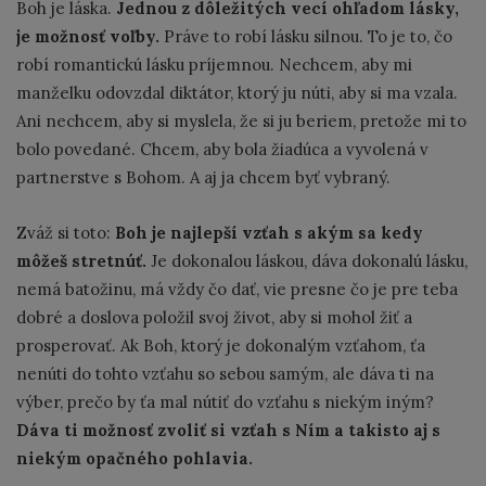
Boh je láska.
Jednou z dôležitých vecí ohľadom lásky,
je možnosť voľby.
Práve to robí lásku silnou. To je to, čo
robí romantickú lásku príjemnou. Nechcem, aby mi
manželku odovzdal diktátor, ktorý ju núti, aby si ma vzala.
Ani nechcem, aby si myslela, že si ju beriem, pretože mi to
bolo povedané. Chcem, aby bola žiadúca a vyvolená v
partnerstve s Bohom. A aj ja chcem byť vybraný.
Zváž si toto:
Boh je najlepší vzťah s akým sa kedy
môžeš stretnúť.
Je dokonalou láskou, dáva dokonalú lásku,
nemá batožinu, má vždy čo dať, vie presne čo je pre teba
dobré a doslova položil svoj život, aby si mohol žiť a
prosperovať. Ak Boh, ktorý je dokonalým vzťahom, ťa
nenúti do tohto vzťahu so sebou samým, ale dáva ti na
výber, prečo by ťa mal nútiť do vzťahu s niekým iným?
Dáva ti možnosť zvoliť si vzťah s Ním a takisto aj s
niekým opačného pohlavia.