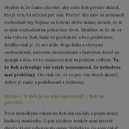
Myslím si, že často chceme, aby nám Boh presne ukázal,
kto je ten/tá určená pre nás. Prečo? Aby sme sa nemuseli
rozhodnúť my, bojíme sa bolesti alebo máme strach, že si
svojím rozhodnutím pokazíme život. Myslíme si, že ak za
nás vyberie Boh, bude to perfektné a bez problémov.
Realita však je, že ste stále dvaja ľudia s rôznymi
osobnosťami, názormi, možnosťami a históriou, ktoré sa
spájajú a učia, čo to znamená stať sa jedným celkom.
To,
že Boh schvaľuje váš vzťah neznamená, že nebudete
mať problémy.
On však vie, že to pre vás oboch skončí
dobre (v raste a podobnosti s Ježišom).
Mýtus č. 3: Boh ju na mňa upozornil! / Boh mi
povedal.
Pred niekoľkými rokmi mi Boh dal iniciály a popis mojej
budúcej manželky. O pár týždňov neskôr som stretol
dievča, ktoré vyhovovalo opisu. Nebola to, čo som čakal,