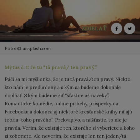
ZDIELAŤ
Foto: © unsplash.com
Mýtus č. 1: Je tu “tá pravá/ ten pravý.”
Páči sa mi myšlienka, že je tu tá pravá/ten pravý. Niekto,
kto nám je predurčený a s kým sa budeme dokonale
dopĺňať. S kým budeme žiť “šťastne až naveky”.
Romantické komédie, online príbehy, príspevky na
Facebooku a dokonca aj niektoré kresťanské knihy milujú
teóriu “toho pravého”. Prekvapivo, a našťastie, to nie je
pravda. Verím, že existuje ten, ktorého si vyberiete a koho
si zoberiete. Ale neverím, že existuje len ten jeden/tá