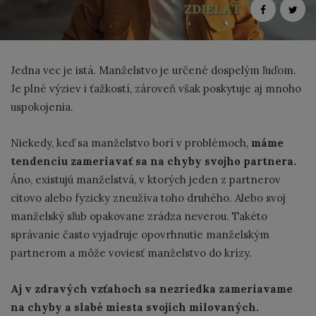
ZDIELAŤ
Jedna vec je istá. Manželstvo je určené dospelým ľuďom.
Je plné výziev i ťažkostí, zároveň však poskytuje aj mnoho
uspokojenia.
Niekedy, keď sa manželstvo borí v problémoch,
máme
tendenciu zameriavať sa na chyby svojho partnera.
Áno, existujú manželstvá, v ktorých jeden z partnerov
citovo alebo fyzicky zneužíva toho druhého. Alebo svoj
manželský sľub opakovane zrádza neverou. Takéto
správanie často vyjadruje opovrhnutie manželským
partnerom a môže voviesť manželstvo do krízy.
Aj v zdravých vzťahoch sa nezriedka zameriavame
na chyby a slabé miesta svojich milovaných.