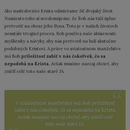
Ako nasledovníci Krista odmietame žiť dvojaký život.
Namiesto toho si uvedomujeme, že Boh nás túži úplne
pretvoriť na obraz jeho Syna. Toto je v našich životoch
neustále trvajúci proces. Boh používa naše skúsenosti,
myšlienky a návyky, aby nás pretvoril na ľudí skutočne
podobných Kristovi. A práve vo sviatostnom manželstve
má Boh
príležitosť zabiť v nás čokoľvek, čo sa
nepodobá na Krista.
Avšak musíme naozaj chcieť, aby
zničil celé toto naše staré JA.
V sviatostnom manželstve má Boh príležitosť
zabiť v nás čokoľvek, čo sa nepodobá na Krista.
Avšak musíme naozaj chcieť, aby zničil celé
toto naše staré JA.