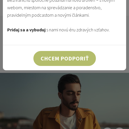
Bezhraničnú spoločne posunuli na novú úroveň – s novým
29.5.2017
Vzťahy & Identita
webom, miestom na sprevádzanie a poradenstvo,
pravidelným podcastom a novými článkami.
Ak už nejaký čas žiješ v manželstve, možno si si
Pridaj sa a vybuduj
s nami novú éru zdravých vzťahov.
viackrát pomyslel: „Toto manželstvo ma raz zabije!“
Napokon, život v manželstve rozhodne nie je
jednoduchý. Naozaj sa v ňom vyskytujú obdobia,
ktoré od nás vyžadujú nadmerné úsilie a prinášajú
CHCEM PODPORIŤ
len málo radosti.