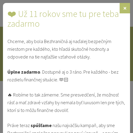
×
❤️ Už 11 rokov sme tu pre teba
Toggle
navigat
zadarmo
Chceme, aby bola Bezhraničná aj naďalej bezpečným
IDENTITA
SINGLE
SVEDECTVÁ
miestom pre každého, kto hľadá skutočné hodnoty a
odpovede na tie najťažšie vzťahové otázky.
V MANŽELSTVE
VO VZŤAHU
Úplne zadarmo
. Dostupné aj o 3 ráno. Pre každého - bez
rozdielu finančnej situácie. 🫶🏻
​Manželstvo – možno je tu na to, aby
🔥 Robíme to tak zámerne. Sme presvedčení, že možnosť
ťa zabilo
rásť a mať zdravé vzťahy by nemala byť luxusom len pre tých,
ktorí si to môžu finančne dovoliť.
IDENTITA
KRÍZA
PREKLAD
V MANŽELSTVE
Práve teraz
spúšťame
našu najväčšiu kampaň, aby sme
Redakcia