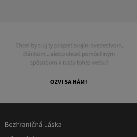
Chcel by si aj ty prispieť svojím svedectvom,
článkom... alebo chceš pomôcť iným
spôsobom k rastu tohto webu?
OZVI SA NÁM!
Bezhraničná Láska