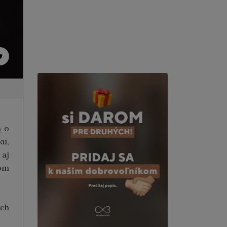
n o
ku,
 aj
om
ch