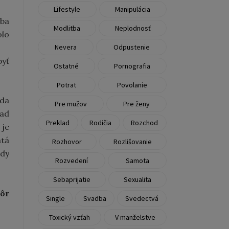
Lifestyle
Manipulácia
žba
Modlitba
Neplodnosť
olo
Nevera
Odpustenie
byť
Ostatné
Pornografia
Potrat
Povolanie
ŕda
Pre mužov
Pre ženy
pad
Preklad
Rodičia
Rozchod
 je
atá
Rozhovor
Rozlišovanie
dy
Rozvedení
Samota
Sebaprijatie
Sexualita
ôr
Single
Svadba
Svedectvá
Toxický vzťah
V manželstve