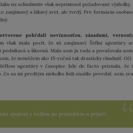
tlaku na schudnutie však nepriniesol požadované výsledky,
o zaujímavý a lákavý svet, ale tvrdý. Pre formáciu osobno
dný.
 otvorene pohŕdali nevinnosťou, zásadami, vernosťo
m však mala pocit, že sú zaujímaví. Šéfku agentúry 
i podnikavá a šikovná. Mala som ju rada a považovala som
 som, že nemôžem ako 15-ročná tak drasticky chudnúť. Oči
šéfkou agentúry v časopise, kde de facto priznala, že
o, čo sa mi predtým niekoľko ľudí snažilo povedať, som zr
la spojená s túžbou po priateľstve a prijatí.