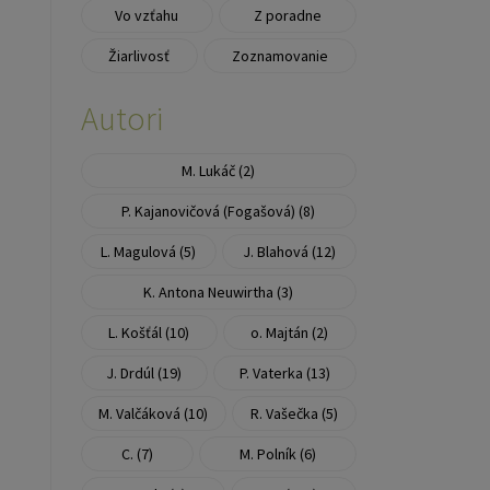
Vo vzťahu
Z poradne
Žiarlivosť
Zoznamovanie
Autori
M. Lukáč (2)
P. Kajanovičová (Fogašová) (8)
L. Magulová (5)
J. Blahová (12)
K. Antona Neuwirtha (3)
L. Košťál (10)
o. Majtán (2)
J. Drdúl (19)
P. Vaterka (13)
M. Valčáková (10)
R. Vašečka (5)
C. (7)
M. Polník (6)