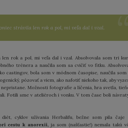
ec strávila len rok a pol, mi veľa dal i vzal.
en rok a pol, mi veľa dal i vzal. Absolvovala som tri ku
ného trénera a naučila som sa cvičiť vo fitku. Absolvov
oľko castingov, bola som v módnom časopise, naučila som
otogenický, pózovať a viem, ako nafotiť niekoho tak, aby vyze
epristane. Možnosti fotografie a líčenia, hra svetla, tieň
i. Fotili sme v ateliéroch i vonku. V tom čase boli návrat
diét, cyklov užívania Herbalifu, bežne som pila čaje
orí cestu k anorexii,
ja som (našťastie!) nemala takú v