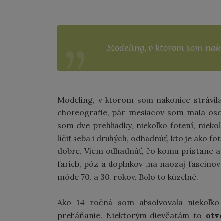
Modeling, v ktorom som nakoni
Modeling, v ktorom som nakoniec strávila l
choreografie, pár mesiacov som mala osob
som dve prehliadky, niekoľko fotení, niek
líčiť seba i druhých, odhadnúť, kto je ako f
dobre. Viem odhadnúť, čo komu pristane a n
farieb, póz a doplnkov ma naozaj fascinoval
móde 70. a 30. rokov. Bolo to kúzelné.
Ako 14 ročná som absolvovala niekoľko 
preháňanie. Niektorým dievčatám to
otv