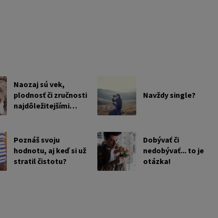
Naozaj sú vek,
plodnosť či zručnosti
Navždy single?
najdôležitejšími
kritériami pre výber
manželky?
Poznáš svoju
Dobývať či
hodnotu, aj keď si už
nedobývať... to je
stratil čistotu?
otázka!