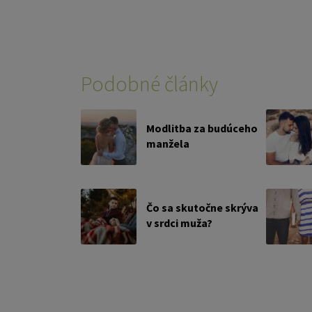
Podobné články
Modlitba za budúceho
manžela
Čo sa skutočne skrýva
v srdci muža?