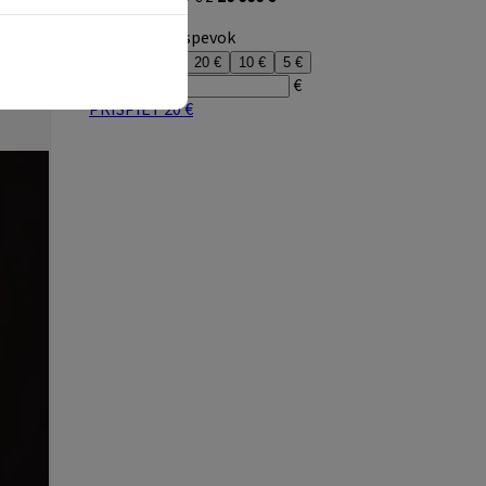
ala
rým
sa