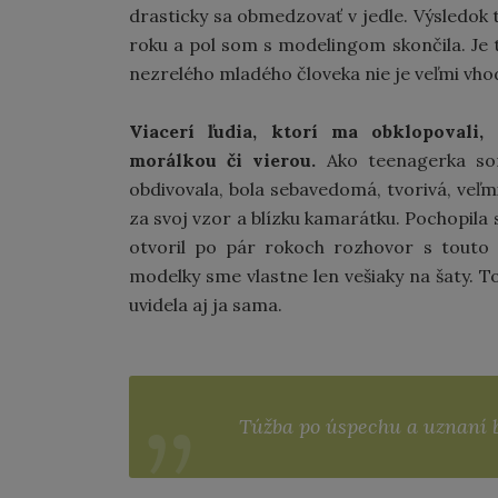
drasticky sa obmedzovať v jedle. Výsledok 
roku a pol som s modelingom skončila. Je t
nezrelého mladého človeka nie je veľmi vho
Viacerí ľudia, ktorí ma obklopovali,
morálkou či vierou.
Ako teenagerka so
obdivovala, bola sebavedomá, tvorivá, veľm
za svoj vzor a blízku kamarátku. Pochopila
otvoril po pár rokoch rozhovor s touto 
modelky sme vlastne len vešiaky na šaty. T
uvidela aj ja sama.
Túžba po úspechu a uznaní bo