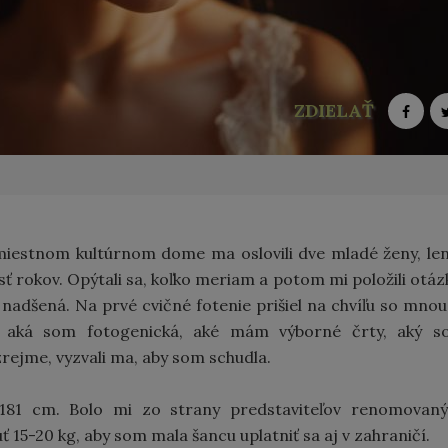
ZDIELAŤ
miestnom kultúrnom dome ma oslovili dve mladé ženy, le
ť rokov. Opýtali sa, koľko meriam a potom mi položili otáz
nadšená. Na prvé cvičné fotenie prišiel na chvíľu so mnou
 aká som fotogenická, aké mám výborné črty, aký s
zrejme, vyzvali ma, aby som schudla.
181 cm. Bolo mi zo strany predstaviteľov renomovaný
5-20 kg, aby som mala šancu uplatniť sa aj v zahraničí.