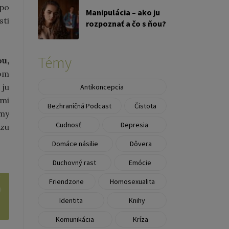
 po
Manipulácia – ako ju
sti
rozpoznať a čo s ňou?
Témy
u,
som
 ju
Antikoncepcia
 mi
Bezhraničná Podcast
Čistota
 my
Cudnosť
Depresia
azu
Domáce násilie
Dôvera
Duchovný rast
Emócie
Friendzone
Homosexualita
Identita
Knihy
Komunikácia
Kríza