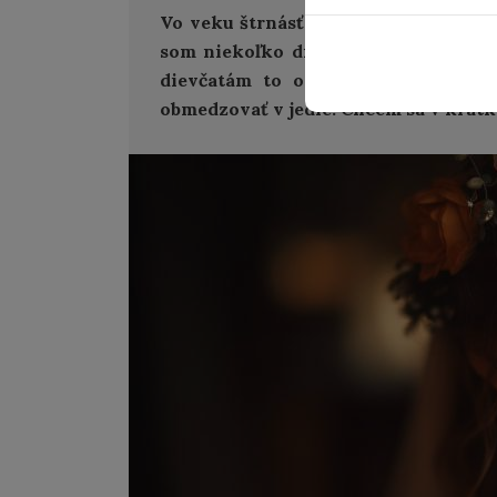
Vo veku štrnásť rokov som na krátky
som niekoľko diét, cyklov užívania 
dievčatám to otvorí cestu k anorex
obmedzovať v jedle. Chcem sa v krátko