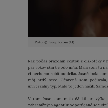
Foto: © freepik.com (AI)
Raz počas prázdnin cestou z diskotéky v 
pár rokov staršie odo mňa. Mala som štrnás
či nechcem robiť modelku. Jasné, bola som 
môj hrdý otec. Očarená som počúvala,
univerzálny typ. Malo to jeden háčik. Samo
V tom čase som mala 63 kíl pri výške 
zahraničných agentúr odporúčané schudnúť 1