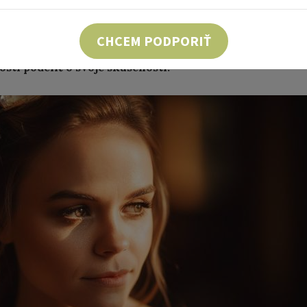
 čas vstúpila do lákavého sveta modelingu. Absolvov
Herbalifu, bežne som pila čaje na preháňanie. Niekto
CHCEM PODPORIŤ
ii, ja som (našťastie!) nemala takú vôľu drasticky 
sti podeliť o svoje skúsenosti.