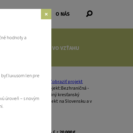
×
NKY
PODPORA
O NÁS
čné hodnoty a
LSTVE
VO VZŤAHU
 byť luxusom len pre
ovú úroveň – s novým
i.