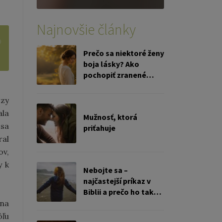
Najnovšie články
Prečo sa niektoré ženy
boja lásky? Ako
pochopiť zranené
ženské srdce
rzy
ala
Mužnosť, ktorá
 sa
priťahuje
ral
ov,
y k
Nebojte sa –
najčastejší príkaz v
Biblii a prečo ho tak
ťažko žijeme
 na
ôľu