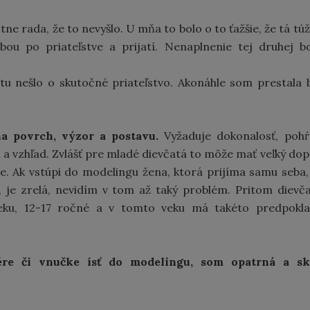
e rada, že to nevyšlo. U mňa to bolo o to ťažšie, že tá tú
ou po priateľstve a prijatí. Nenaplnenie tej druhej b
tu nešlo o skutočné priateľstvo. Akonáhle som prestala 
a povrch, výzor a postavu.
Vyžaduje dokonalosť, poh
n a vzhľad. Zvlášť pre mladé dievčatá to môže mať veľký do
ie. Ak vstúpi do modelingu žena, ktorá prijíma samu seba,
 je zrelá, nevidím v tom až taký problém. Pritom dievč
ku, 12-17 ročné a v tomto veku má takéto predpokla
ére či vnučke ísť do modelingu, som opatrná a sk