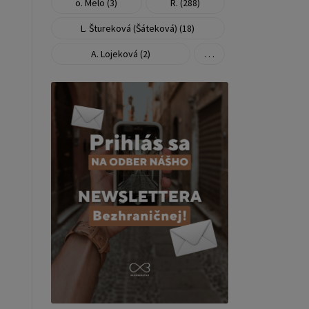
o. Melo (3)
R. (288)
L. Štureková (Šáteková) (18)
A. Lojeková (2)
. . .