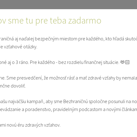
ončí...
ÚVOD
ČLÁ
ov sme tu pre teba zadarmo
aničná aj naďalej bezpečným miestom pre každého, kto hľadá skuto
ie vzťahové otázky.
E
SVEDECTVÁ
V MANŽE
pné aj o 3 ráno. Pre každého - bez rozdielu finančnej situácie. 🫶🏻
e. Sme presvedčení, že možnosť rásť a mať zdravé vzťahy by nemala
 a túžby po uznaní a prijatí
ančne dovoliť.
ašu najväčšiu kampaň, aby sme Bezhraničnú spoločne posunuli na n
vádzanie a poradenstvo, pravidelným podcastom a novými článkam
hy & Identita
ami novú éru zdravých vzťahov.