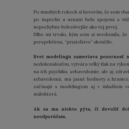
Po mnohých rokoch si hovorím, že som vlastn
po úspechu a uznaní bola spojená s túžb
nepochybne bolestivejšie ako tej prvej.
Dlho mi trvalo, kým som si uvedomila, že 
perspektívna, “priateľstvo” skončilo.
Svet modelingu zameriava pozornosť n
nedokonalosťou, vytvára veľký tlak na výko
na ich psychiku, sebavedomie, ale aj zdrav
sebavedomá, má jasné hodnoty a hranice,
začínajú s modelingom aj v mladšom ve
máloktorá.
Ak sa ma niekto pýta, či dovoliť dc
neodporúčam.