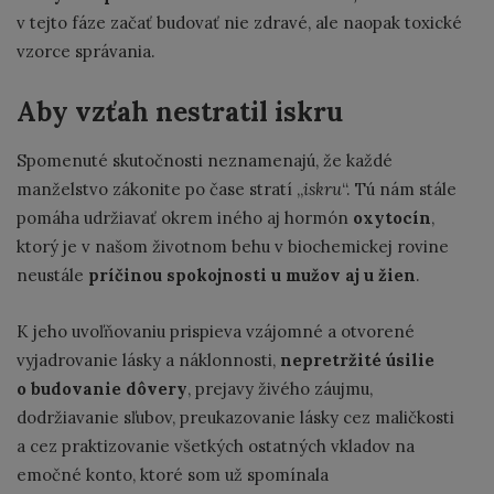
v tejto fáze začať budovať nie zdravé, ale naopak toxické
vzorce správania.
Aby vzťah nestratil iskru
Spomenuté skutočnosti neznamenajú, že každé
manželstvo zákonite po čase stratí „
iskru
“. Tú nám stále
pomáha udržiavať okrem iného aj hormón
oxytocín
,
ktorý je v našom životnom behu v biochemickej rovine
neustále
príčinou spokojnosti u mužov aj u žien
.
K jeho uvoľňovaniu prispieva vzájomné a otvorené
vyjadrovanie lásky a náklonnosti,
nepretržité úsilie
o budovanie dôvery
, prejavy živého záujmu,
dodržiavanie sľubov, preukazovanie lásky cez maličkosti
a cez praktizovanie všetkých ostatných vkladov na
emočné konto, ktoré som už spomínala