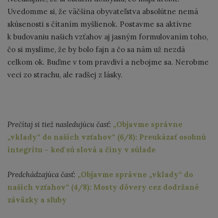
Uvedomme si, že väčšina obyvateľstva absolútne nemá
skúsenosti s čítaním myšlienok. Postavme sa aktívne
k budovaniu našich vzťahov aj jasným formulovaním toho,
čo si myslíme, že by bolo fajn a čo sa nám už nezdá
celkom ok. Buďme v tom pravdiví a nebojme sa. Nerobme
veci zo strachu, ale radšej z lásky.
Prečítaj si tiež nasledujúcu časť:
„Objavme správne
„vklady“ do našich vzťahov“ (6/8): Preukázať osobnú
integritu – keď sú slová a činy v súlade
Predchádzajúca časť:
„Objavme správne „vklady“ do
našich vzťahov“ (4/8): Mosty dôvery cez dodržané
záväzky a sľuby