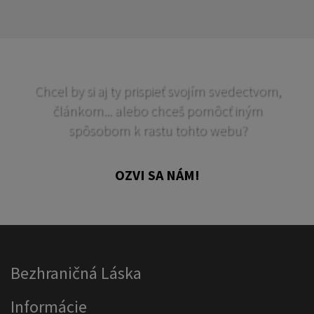
Chcel by si aj ty prispieť svojím svedectvom,
článkom... alebo chceš pomôcť iným
spôsobom k rastu tohto webu?
OZVI SA NÁM!
Bezhraničná Láska
Informácie