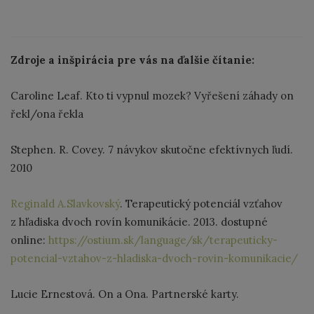
Zdroje a inšpirácia pre vás na ďalšie čítanie:
Caroline Leaf. Kto ti vypnul mozek? Vyřešení záhady on
řekl/ona řekla
Stephen. R. Covey. 7 návykov skutočne efektívnych ľudí.
2010
Reginald A.Slavkovský
. Terapeutický potenciál vzťahov
z hľadiska dvoch rovín komunikácie. 2013. dostupné
online:
https://ostium.sk/language/sk/terapeuticky-
potencial-vztahov-z-hladiska-dvoch-rovin-komunikacie/
Lucie Ernestová. On a Ona. Partnerské karty.