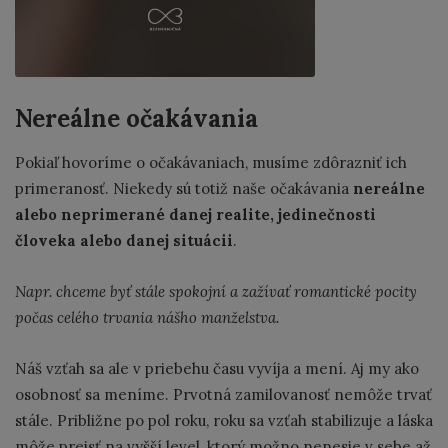
Nereálne očakávania
Pokiaľ hovoríme o očakávaniach, musíme zdôrazniť ich
primeranosť. Niekedy sú totiž naše očakávania
nereálne
alebo neprimerané danej realite, jedinečnosti
človeka alebo danej situácii
.
Napr. chceme byť stále spokojní a zažívať romantické pocity
počas celého trvania nášho manželstva.
Náš vzťah sa ale v priebehu času vyvíja a mení. Aj my ako
osobnosť sa meníme. Prvotná zamilovanosť nemôže trvať
stále. Približne po pol roku, roku sa vzťah stabilizuje a láska
môže prejsť na vyšší level, ktorý možno nenesie v sebe až