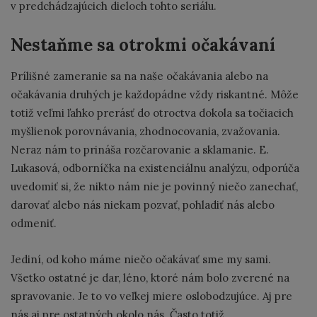
v predchádzajúcich dieloch tohto seriálu.
Nestaňme sa otrokmi očakávaní
Prílišné zameranie sa na naše očakávania alebo na
očakávania druhých je každopádne vždy riskantné. Môže
totiž veľmi ľahko prerásť do otroctva dokola sa točiacich
myšlienok porovnávania, zhodnocovania, zvažovania.
Neraz nám to prináša rozčarovanie a sklamanie. E.
Lukasová, odborníčka na existenciálnu analýzu, odporúča
uvedomiť si, že nikto nám nie je povinný niečo zanechať,
darovať alebo nás niekam pozvať, pohladiť nás alebo
odmeniť.
Jediní, od koho máme niečo očakávať sme my sami.
Všetko ostatné je dar, léno, ktoré nám bolo zverené na
spravovanie. Je to vo veľkej miere oslobodzujúce. Aj pre
nás aj pre ostatných okolo nás. Často totiž