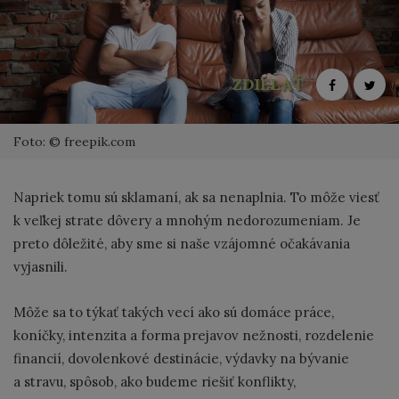
ZDIELAŤ
Foto: © freepik.com
Napriek tomu sú sklamaní, ak sa nenaplnia. To môže viesť
k veľkej strate dôvery a mnohým nedorozumeniam. Je
preto dôležité, aby sme si naše vzájomné očakávania
vyjasnili.
Môže sa to týkať takých vecí ako sú domáce práce,
koníčky, intenzita a forma prejavov nežnosti, rozdelenie
financií, dovolenkové destinácie, výdavky na bývanie
a stravu, spôsob, ako budeme riešiť konflikty,