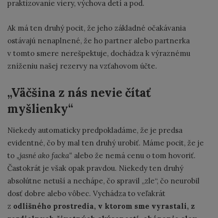
praktizovanie viery, výchova detí a pod.
Ak má ten druhý pocit, že jeho základné očakávania
ostávajú nenaplnené, že ho partner alebo partnerka
v tomto smere nerešpektuje, dochádza k výraznému
zníženiu našej rezervy na vzťahovom účte.
„Väčšina z nás nevie čítať
myšlienky“
Niekedy automaticky predpokladáme, že je predsa
evidentné, čo by mal ten druhý urobiť. Máme pocit, že je
to
„jasné ako facka“
alebo že nemá cenu o tom hovoriť.
Častokrát je však opak pravdou. Niekedy ten druhý
absolútne netuší a nechápe, čo spravil „zle“, čo neurobil
dosť dobre alebo vôbec. Vychádza to veľakrát
z
odlišného prostredia, v ktorom sme vyrastali, z