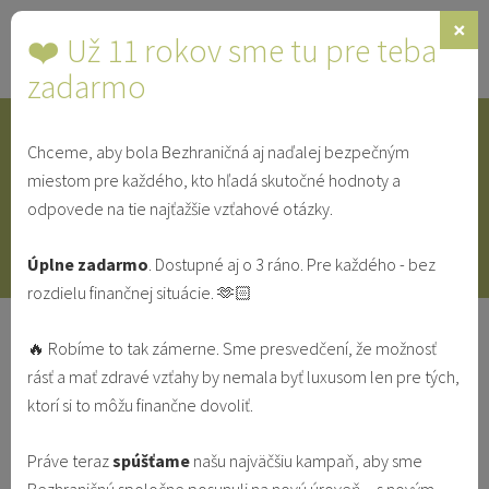
×
❤️ Už 11 rokov sme tu pre teba
Toggle
navigat
zadarmo
Chceme, aby bola Bezhraničná aj naďalej bezpečným
IDENTITA
SINGLE
SVEDECTVÁ
miestom pre každého, kto hľadá skutočné hodnoty a
odpovede na tie najťažšie vzťahové otázky.
V MANŽELSTVE
VO VZŤAHU
Úplne zadarmo
. Dostupné aj o 3 ráno. Pre každého - bez
rozdielu finančnej situácie. 🫶🏻
„Objavme správne „vklady“ do
🔥 Robíme to tak zámerne. Sme presvedčení, že možnosť
našich vzťahov“ (5/8): Vyjasnite si
rásť a mať zdravé vzťahy by nemala byť luxusom len pre tých,
očakávania
ktorí si to môžu finančne dovoliť.
IDENTITA
V MANŽELSTVE
VO VZŤAHU
Práve teraz
spúšťame
našu najväčšiu kampaň, aby sme