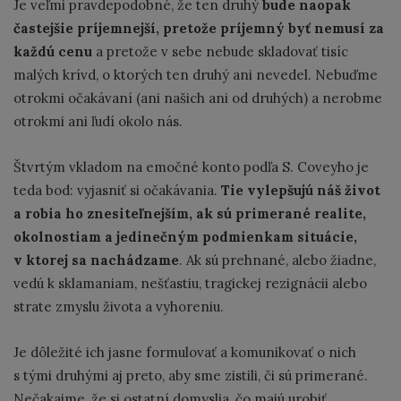
Je veľmi pravdepodobné, že ten druhý
bude naopak
častejšie príjemnejší, pretože príjemný byť nemusí za
každú cenu
a pretože v sebe nebude skladovať tisíc
malých krívd, o ktorých ten druhý ani nevedel. Nebuďme
otrokmi očakávaní (ani našich ani od druhých) a nerobme
otrokmi ani ľudí okolo nás.
Štvrtým vkladom na emočné konto podľa S. Coveyho je
teda bod: vyjasniť si očakávania.
Tie vylepšujú náš život
a robia ho znesiteľnejším, ak sú primerané realite,
okolnostiam a jedinečným podmienkam situácie,
v ktorej sa nachádzame
. Ak sú prehnané, alebo žiadne,
vedú k sklamaniam, nešťastiu, tragickej rezignácii alebo
strate zmyslu života a vyhoreniu.
Je dôležité ich jasne formulovať a komunikovať o nich
s tými druhými aj preto, aby sme zistili, či sú primerané.
Nečakajme, že si ostatní domyslia, čo majú urobiť.