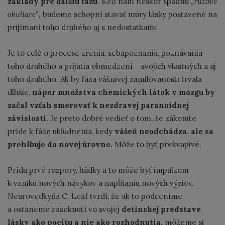
základy pre ďalšiu fázu
. Keď nám neskôr spadnú
„ružové
okuliare“,
budeme schopní stavať múry lásky postavené na
prijímaní toho druhého aj s nedostatkami.
Je to celé o procese zrenia, sebapoznania, poznávania
toho druhého a prijatia obmedzení – svojich vlastných a aj
toho druhého. Ak by fáza vášnivej zamilovanosti trvala
dlhšie,
nápor množstva chemických látok v mozgu by
začal vzťah smerovať k nezdravej paranoidnej
závislosti
. Je preto dobré vedieť o tom, že zákonite
príde k fáze ukľudnenia, kedy
vášeň neodchádza, ale sa
prehlbuje do novej úrovne.
Môže to byť prekvapivé.
Prídu prvé rozpory, hádky a to môže byť impulzom
k vzniku nových návykov a napĺňaniu nových výziev.
Neurovedkyňa C. Leaf tvrdí, že ak to podceníme
a ostaneme zaseknutí vo svojej
detinskej predstave
lásky ako pocitu a nie ako rozhodnutia,
môžeme si