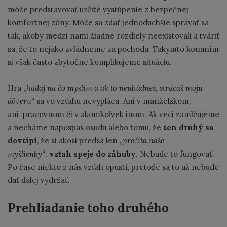
môže predstavovať určité vystúpenie z bezpečnej
komfortnej zóny. Môže sa zdať jednoduchšie správať sa
tak, akoby medzi nami žiadne rozdiely neexistovali a tváriť
sa, že to nejako zvládneme za pochodu. Takýmto konaním
si však často zbytočne komplikujeme situáciu.
Hra „
hádaj na čo myslím a ak to neuhádneš, strácaš moju
dôveru“
sa vo vzťahu nevypláca. Ani v manželskom,
ani pracovnom či v akomkoľvek inom. Ak veci zamlčujeme
a necháme napospas osudu alebo tomu, že
ten druhý sa
dovtípi
, že si akosi predsa len
„prečíta naše
myšlienky“,
vzťah speje do záhuby
. Nebude to fungovať.
Po čase niekto z nás vzťah opustí, pretože sa to už nebude
dať ďalej vydržať.
Prehliadanie toho druhého