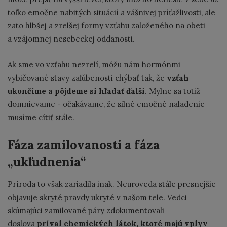
toľko emočne nabitých situácií a vášnivej príťažlivosti, ale
zato hlbšej a zrelšej formy vzťahu založeného na obeti
a vzájomnej nesebeckej oddanosti.
Ak sme vo vzťahu nezrelí, môžu nám hormónmi
vybičované stavy zaľúbenosti chýbať tak, že
vzťah
ukončíme a pôjdeme si hľadať ďalší
. Mylne sa totiž
domnievame - očakávame, že silné emočné naladenie
musíme cítiť stále.
Fáza zamilovanosti a fáza
„ukľudnenia“
Príroda to však zariadila inak. Neuroveda stále presnejšie
objavuje skryté pravdy ukryté v našom tele. Vedci
skúmajúci zamilované páry zdokumentovali
doslova
príval chemických látok, ktoré majú vplyv