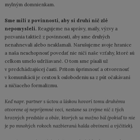
mylným domnienkam.
Sme milí z povinnosti, aby si druhí nič zlé
nepomysleli.
Reagujeme na správy, maily, výzvy a
pozvania taktiež z povinnosti, aby sme druhých
nenahnevali alebo nesklamali. Narušujeme svoje hranice
a naša neschopnosť povedať nie ničí naše vzťahy, ktoré sú
celkom umelo udržiavané. O tom sme písali už
v predchádzajúcej časti. Pritom úprimnosť a otvorenosť
v komunikácii je cestou k oslobodeniu sa z pút očakávaní
a ničiaceho formalizmu.
Keď napr. partner s úctou a láskou hovorí tomu druhému
otvorene aj nepríjemné veci, nestane sa zrejme nič z tých
hrozných predstáv a obáv, ktorých sa možno bál (pokiaľ to nie
je po mnohých rokoch nazbieraná halda obvinení a výčitiek).