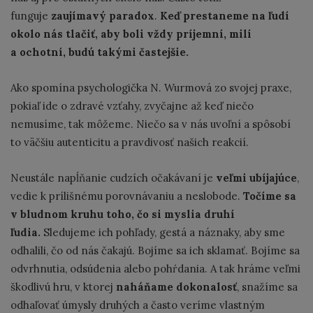
funguje
zaujímavý paradox
.
Keď prestaneme na ľudí
okolo nás tlačiť, aby boli vždy príjemní, milí
a ochotní, budú takými častejšie.
Ako spomína psychologička N. Wurmová zo svojej praxe,
pokiaľ ide o zdravé vzťahy, zvyčajne až keď niečo
nemusíme, tak môžeme. Niečo sa v nás uvoľní a spôsobí
to väčšiu autenticitu a pravdivosť našich reakcií.
Neustále napĺňanie cudzích očakávaní je
veľmi ubíjajúce
,
vedie k prílišnému porovnávaniu a neslobode.
Točíme sa
v bludnom kruhu toho, čo si myslia druhí
ľudia.
Sledujeme ich pohľady, gestá a náznaky, aby sme
odhalili, čo od nás čakajú. Bojíme sa ich sklamať. Bojíme sa
odvrhnutia, odsúdenia alebo pohŕdania. A tak hráme veľmi
škodlivú hru, v ktorej
naháňame dokonalosť
, snažíme sa
odhaľovať úmysly druhých a často veríme vlastným