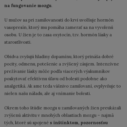
na fungovanie mozgu
.
U mužov sa pri zamilovanosti do krvi uvoľňuje hormón
vasopresín, ktorý mu pomáha zamerať sa na vyvolenú
osobu. U žien je to zasa oxytocín, tzv. hormón lásky a
starostlivosti.
Obidva zvyšujú hladiny dopamínu, ktorý prináša dobré
pocity, odmenu, potešenie a zvýšený záujem. Intenzívne
prežívanie lásky môže podľa viacerých výskumníkov
poskytovať efektívnu úľavu od bolesti podobne ako
analgetiká. Ak sme teda vášnivo zamilovaní, ovplyvňuje to
nielen našu náladu, ale aj vnímanie bolesti.
Okrem toho štúdie mozgu u zamilovaných žien preukázali
zvýšenú aktivitu v mnohých oblastiach mozgu – najmä
tých, ktoré sú spojené
s inštinktom, pozornosťou