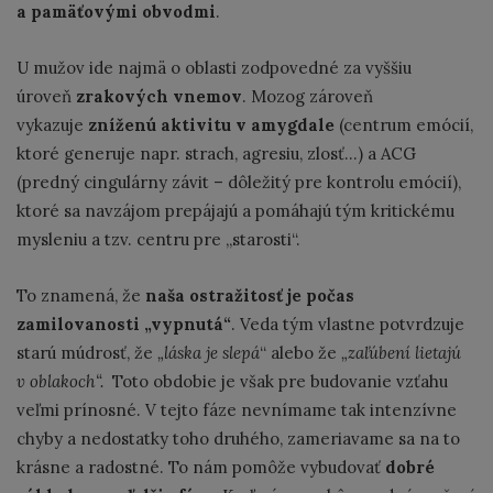
a pamäťovými obvodmi
.
U mužov ide najmä o oblasti zodpovedné za vyššiu
úroveň
zrakových vnemov
. Mozog zároveň
vykazuje
zníženú aktivitu v amygdale
(centrum emócií,
ktoré generuje napr. strach, agresiu, zlosť...) a ACG
(predný cingulárny závit – dôležitý pre kontrolu emócií),
ktoré sa navzájom prepájajú a pomáhajú tým kritickému
mysleniu a tzv. centru pre „starosti“.
To znamená, že
naša ostražitosť je počas
zamilovanosti „vypnutá“
. Veda tým vlastne potvrdzuje
starú múdrosť, že
„láska je slepá
“ alebo že
„zaľúbení lietajú
v oblakoch“.
Toto obdobie je však pre budovanie vzťahu
veľmi prínosné. V tejto fáze nevnímame tak intenzívne
chyby a nedostatky toho druhého, zameriavame sa na to
krásne a radostné. To nám pomôže vybudovať
dobré