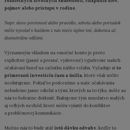
rozdielnych životných skúseností, chápania slov,
pojmov alebo prístupu v rodine
.
Napr. slovo povinnosť alebo pravidlo, sobota alebo poriadok
môže vyvolať v každom z nás niečo úplne iné, dokonca až
diametrálne odlišné.
Významným vkladom na emočné konto je preto
explicitné (jasné a presné, vyslovené) vyjadrenie našich
očakávaní hneď na začiatku nášho vzťahu. Vyžaduje si
to
primeranú investíciu času a úsilia
, ktoré však určite
neoľutujeme. Pokiaľ to podceníme a naše očakávania
nebudeme jasne zdieľať s tými, ktorých sa to týka, môže sa
nás to bolestne dotknúť. Riskujeme tým množstvo malých
aj veľkých nezhôd, ktoré môžu vyústiť do konfliktov
a problémovej komunikácie.
Možno nás to bude stáť
istú dávku odvahy
, keďže to