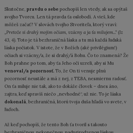
Skutočne,
pravdu o sebe
pochopíš len vtedy, ak sa opýtaš
svojho Tvorcu. Len tá pravda ťa oslobodí. A vieš, kde
môžeš začať? V slovách tvojho Stvoriteľa, ktorý vraví:
„Pretože si drahý mojim očiam, vzácny a ja ťa milujem...“ (Iz
43, 4)
. Toto je tá bezhraničná láska a tu má každá ľudská
láska počiatok. V istote, že v Božích (aké privilégium!)
očiach si vzácny/a, že si drahý/á Bohu. Čo to znamená? Že
Boh prahne po tom, aby ťa Jeho oči uzreli, aby si Mu
venoval/a pozornosť.
To, že On ti venuje plnú
pozornosť neustále a má z nej, z TEBA, nesmiernu radosť.
On ťa miluje nie tak, ako to dokáže človek – dnes áno,
zajtra, keď spravíš niečo „nevhodné“, už nie. To je láska
dokonalá
, bezhraničná, ktorú tvoja duša hľadá vo svete, v
ľuďoch.
Až keď pochopíš, že tento Boh ťa tvoril s takouto
bezhraničnou, nekonečnou, nadprirodzenou láskou,