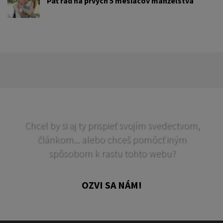
Päť rád na prvých 5 mesiacov manželstva
Chcel by si aj ty prispieť svojím svedectvom,
článkom... alebo chceš pomôcť iným
spôsobom k rastu tohto webu?
OZVI SA NÁM!