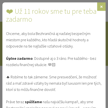
×
❤️ Už 11 rokov sme tu pre teba
Toggle
navigat
zadarmo
Chceme, aby bola Bezhraničná aj naďalej bezpečným
IDENTITA
SINGLE
SVEDECTVÁ
miestom pre každého, kto hľadá skutočné hodnoty a
odpovede na tie najťažšie vzťahové otázky.
V MANŽELSTVE
VO VZŤAHU
Úplne zadarmo
. Dostupné aj o 3 ráno. Pre každého - bez
rozdielu finančnej situácie. 🫶🏻
Prvý krok k sebaprijatiu: Prijmi sa
🔥 Robíme to tak zámerne. Sme presvedčení, že možnosť
taký, aký si
rásť a mať zdravé vzťahy by nemala byť luxusom len pre tých,
ktorí si to môžu finančne dovoliť.
IDENTITA
Práve teraz
spúšťame
našu najväčšiu kampaň, aby sme
Katarína Marčáková