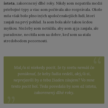
istota
, zakorenený dlhé roky. Nikdy som nepatrila medzi
priebojné typy a viac som počúvala ako rozprávala. Okolo
mňa však bolo plno iných spoločenskejších ľudí, ktorí
zaujali na prvý pohľad. Ja som bola skôr takou šedou
myškou. Niežeby som netúžila, aby som aj ja zaujala, ale
paradoxne, necítila som sa dobre, keď som sa stala
stredobodom pozornosti.
Mal/a si niekedy pocit, že ty svetu nemáš čo
ponúknuť, že keby ľudia vedeli, aký/á si,
neprejavili by o teba žiaden záujem? Vo mne
tento pocit bol. Teda povedala by som až istota,
zakorenený dlhé roky.