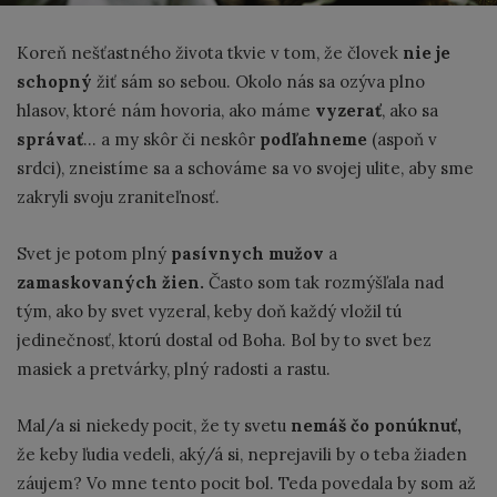
Koreň nešťastného života tkvie v tom, že človek
nie je
schopný
žiť sám so sebou. Okolo nás sa ozýva plno
hlasov, ktoré nám hovoria, ako máme
vyzerať
, ako sa
správať
... a my skôr či neskôr
podľahneme
(aspoň v
srdci), zneistíme sa a schováme sa vo svojej ulite, aby sme
zakryli svoju zraniteľnosť.
Svet je potom plný
pasívnych mužov
a
zamaskovaných žien.
Často som tak rozmýšľala nad
tým, ako by svet vyzeral, keby doň každý vložil tú
jedinečnosť, ktorú dostal od Boha. Bol by to svet bez
masiek a pretvárky, plný radosti a rastu.
Mal/a si niekedy pocit, že ty svetu
nemáš čo ponúknuť,
že keby ľudia vedeli, aký/á si, neprejavili by o teba žiaden
záujem? Vo mne tento pocit bol. Teda povedala by som až