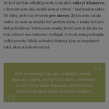
Až keď mi Boh odhalil pravdu, teda skôr
odkryl klamstvo,
v ktorom som žila, mohla som si vybrať – buď budem takto
žiť ďalej, alebo sa otvorím
pre zmenu.
Zrazu som začala
vidieť, že som sa snažila byť niekým iným, v snahe byť pre
ľudí príťažlivou. Videla som masky, ktoré som si dávala na
tvár a ktoré ma vnútorne rozbíjali. A vtedy som pochopila
veľkú pravdu: Nikdy nebudeš šťastná, kým sa neprijmeš
taká, akou si bola stvorená.
Boh ťa nemiluje tak, ako to dokáže človek –
dnes áno, zajtra, keď spravíš niečo „nevhodné“,
už nie. On je láska dokonalá, bezhraničná,
ktorú tvoja duša hľadá vo svete, v ľuďoch.