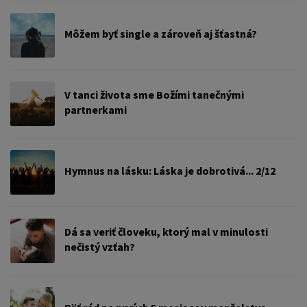
Môžem byť single a zároveň aj šťastná?
V tanci života sme Božími tanečnými
partnerkami
Hymnus na lásku: Láska je dobrotivá... 2/12
Dá sa veriť človeku, ktorý mal v minulosti
nečistý vzťah?