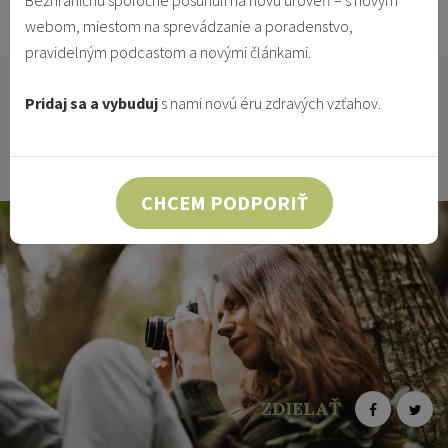
Bezhraničnú spoločne posunuli na novú úroveň – s novým
7.1.2016
Vzťahy & Identita
webom, miestom na sprevádzanie a poradenstvo,
pravidelným podcastom a novými článkami.
Často sa pýtame, prečo nedokážeme žiť šťastne a tešiť
Pridaj sa a vybuduj
s nami novú éru zdravých vzťahov.
sa zo života, budovať plnohodnotné vzťahy? Prečo sa
nedokážeme cítiť spokojne dokonca ani vo vlastnej
koži? Dnes ti chcem porozprávať niečo o sebaprijatí.
CHCEM PODPORIŤ
ZDIELAŤ