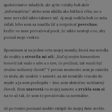
spoločenstve mladých, ale aj tie vzťahy boli skôr
„informatívne“ alebo som slúžila ako bútľavá vŕba, no o
mne nevedel nikto takmer nič. Aj moji rodičia boli zo mňa
zúfalí, lebo som sa naučila žiť a rozprávať
povrchne
,
keďže vo mne prevažoval pocit, že nikto nestojí o to, aby
poznal moje vnútro.
Spomínam si na jednu vetu mojej mamky, ktorá ma uviedla
do reality a
otvorila mi oči:
„Keď aj svojim kamarátom
hovoríš tak málo o sebe a o tom, čo prežívaš, tak musíš byť
strašne nešťastný človek!“
V prvom momente som ju zmietla
zo stola, ale neskôr, v samote, sa mi neustále vracala do
mysle a ja som pochopila – áno, som skutočne nešťastný
človek. Som
uzavretá
vo svojej samote a
zvykla som si
na to až tak, že som to považovala za normálne.
Až po tomto poznaní mohlo vstúpiť do mojej duše svetlo.