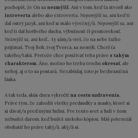
pochopíš, že On sa
nezmýlil
. Ani v tom, keď ťa stvoril ako
introverta
alebo ako extroverta.
Nepomýlil sa,
ani keď ti
dal ostrý jazyk, ani keď si málo výrečný/á.
Nepomýlil sa,
ani
keď ti dal horlivého ducha, výbušnosť či prostorekosť.
Nezmýlil sa,
ani keď... ty sám/a vieš, čo na sebe ťažko
prijímaš. Tvoj Boh, tvoj Tvorca, sa nemýli. Chcel ťa
takého/takú. Pretože chce používať teba práve
s takým
charakterom.
Áno, možno ho treba trochu
okresať
, ale
neboj, aj o to sa postará. Nezabúdaj, toto je bezhraničná
láska.
A tak teda, skús dnes vykročiť
na cestu uzdravenia.
Práve tým, že zahodíš všetky predsudky a masky, ktoré si
si dával/a pred inými ľuďmi. Pre tento svet a ľudí v ňom
nebudeš darom, keď budeš niekoho kópiou. Máš potenciál
obohatiť ho práve taký/á, aký/á si.