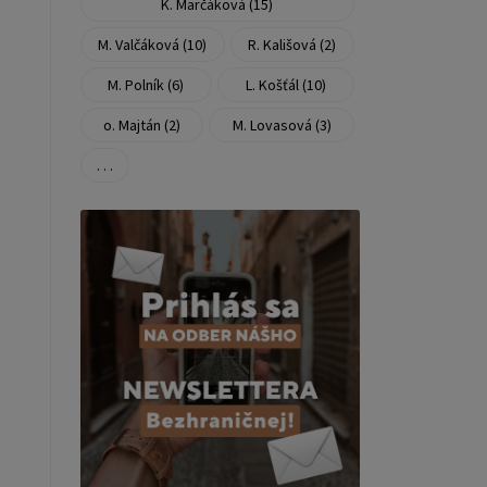
K. Marčáková (15)
M. Valčáková (10)
R. Kališová (2)
M. Polník (6)
L. Košťál (10)
o. Majtán (2)
M. Lovasová (3)
. . .