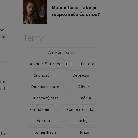
Manipulácia – ako ju
rozpoznať a čo s ňou?
be.
Témy
 si
Antikoncepcia
Bezhraničná Podcast
Čistota
Cudnosť
Depresia
a a
Domáce násilie
Dôvera
niť
Duchovný rast
Emócie
Friendzone
Homosexualita
Identita
Knihy
Komunikácia
Kríza
Kto