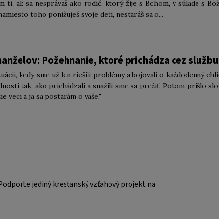
m ti, ak sa nesprávaš ako rodič, ktorý žije s Bohom, v súlade s Bo
namiesto toho ponižuješ svoje deti, nestaráš sa o...
anželov: Požehnanie, ktoré prichádza cez službu
ituácii, kedy sme už len riešili problémy a bojovali o každodenný chli
lnosti tak, ako prichádzali a snažili sme sa prežiť. Potom prišlo slo
ie veci a ja sa postarám o vaše."