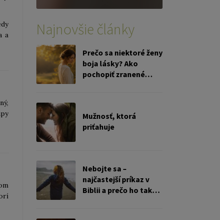
Najnovšie články
edy
a a
Prečo sa niektoré ženy
boja lásky? Ako
pochopiť zranené
ženské srdce
ný,
ipy
Mužnosť, ktorá
priťahuje
Nebojte sa –
najčastejší príkaz v
nom
Biblii a prečo ho tak
orí
ťažko žijeme