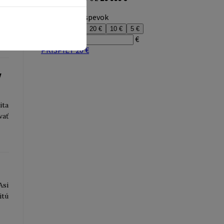
ajú
šie
v
ita
vať
Asi
itú