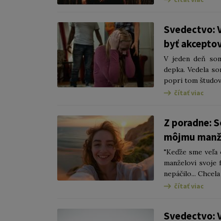
Svedectvo: V
byť akcepto
V jeden deň som
depka. Vedela so
popri tom študova
čítať viac
Z poradne: S
môjmu manžel
"Keďže sme veľa 
manželovi svoje 
nepáčilo... Chcela
čítať viac
Svedectvo: 