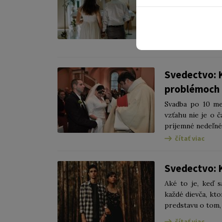
Myslíme si, že s
predovšetkým v č
rozhodnutia, nie
čítať viac
Svedectvo: K
problémoch
Svadba po 10 me
vzťahu nie je o č
príjemné nedeľné p
čítať viac
Svedectvo: 
Aké to je, keď 
každé dievča, kt
predstavu o tom, 
čítať viac