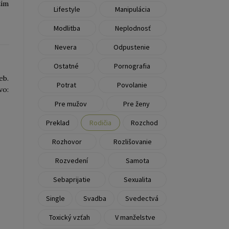
žím
Lifestyle
Manipulácia
Modlitba
Neplodnosť
Nevera
Odpustenie
Ostatné
Pornografia
eb.
Potrat
Povolanie
vo:
Pre mužov
Pre ženy
Preklad
Rodičia
Rozchod
Rozhovor
Rozlišovanie
Rozvedení
Samota
Sebaprijatie
Sexualita
Single
Svadba
Svedectvá
Toxický vzťah
V manželstve