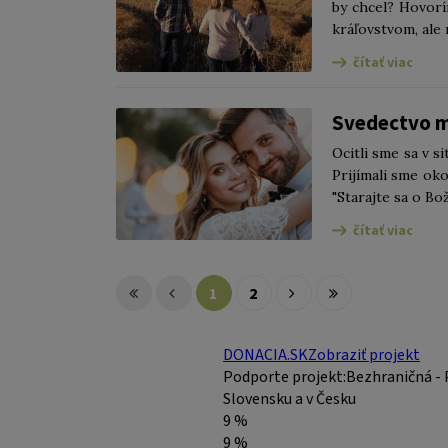
by chcel? Hovorí
kráľovstvom, ale 
čítať viac
Svedectvo m
Ocitli sme sa v s
Prijímali sme oko
"Starajte sa o Bož
čítať viac
1
2