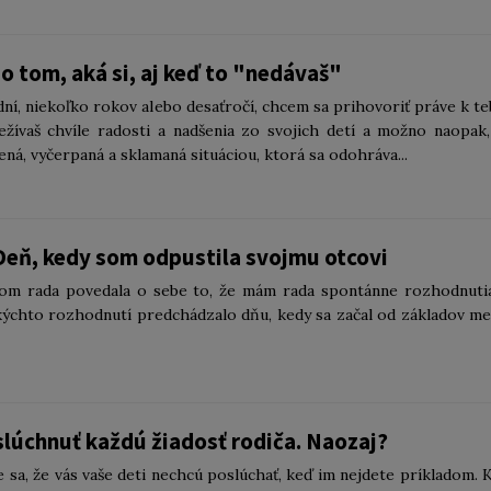
 tom, aká si, aj keď to "nedávaš"
ní, niekoľko rokov alebo desaťročí, chcem sa prihovoriť práve k te
ívaš chvíle radosti a nadšenia zo svojich detí a možno naopak,
ná, vyčerpaná a sklamaná situáciou, ktorá sa odohráva...
Deň, kedy som odpustila svojmu otcovi
som rada povedala o sebe to, že mám rada spontánne rozhodnuti
kýchto rozhodnutí predchádzalo dňu, kedy sa začal od základov me
lúchnuť každú žiadosť rodiča. Naozaj?
e sa, že vás vaše deti nechcú poslúchať, keď im nejdete príkladom. 