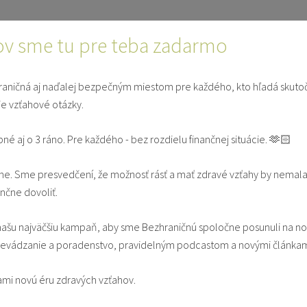
ončí...
ÚVOD
ČLÁ
ov sme tu pre teba zadarmo
aničná aj naďalej bezpečným miestom pre každého, kto hľadá skuto
ie vzťahové otázky.
E
SVEDECTVÁ
V MANŽE
pné aj o 3 ráno. Pre každého - bez rozdielu finančnej situácie. 🫶🏻
e. Sme presvedčení, že možnosť rásť a mať zdravé vzťahy by nemala
Rodičia
ančne dovoliť.
ašu najväčšiu kampaň, aby sme Bezhraničnú spoločne posunuli na n
vádzanie a poradenstvo, pravidelným podcastom a novými článkam
Tupta: O "mama hoteli", prespávaní a poslušnost
ami novú éru zdravých vzťahov.