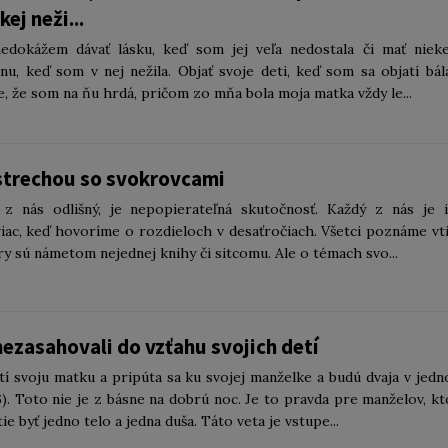
ej neži...
nedokážem dávať lásku, keď som jej veľa nedostala či mať niek
nu, keď som v nej nežila. Objať svoje deti, keď som sa objatí bál
, že som na ňu hrdá, pričom zo mňa bola moja matka vždy le...
strechou so svokrovcami
 z nás odlišný, je nepopierateľná skutočnosť. Každý z nás je i
 viac, keď hovoríme o rozdieloch v desaťročiach. Všetci poznáme vt
y sú námetom nejednej knihy či sitcomu. Ale o témach svo...
nezasahovali do vzťahu svojich detí
í svoju matku a pripúta sa ku svojej manželke a budú dvaja v jed
,6). Toto nie je z básne na dobrú noc. Je to pravda pre manželov, kt
e byť jedno telo a jedna duša. Táto veta je vstupe...