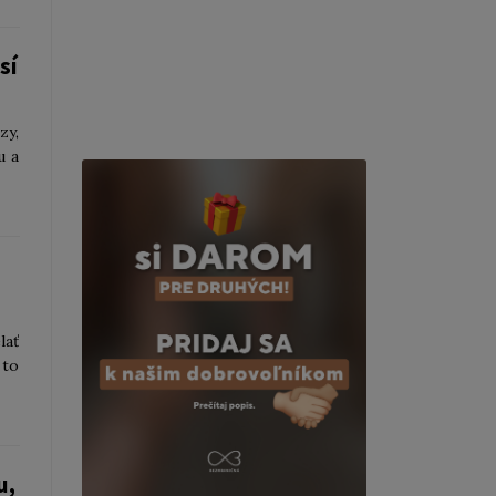
sí
zy,
u a
lať
 to
u,