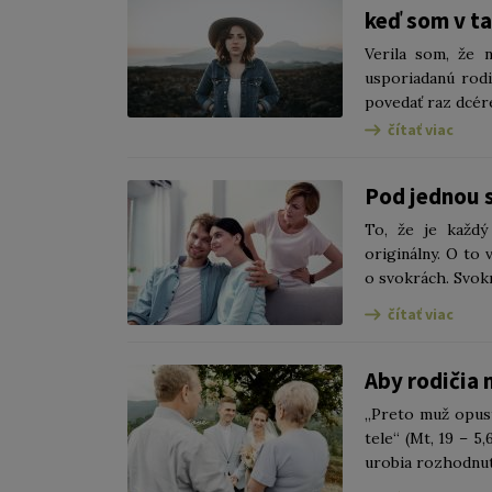
keď som v tak
Verila som, že 
usporiadanú rodi
povedať raz dcére
čítať viac
Pod jednou 
To, že je každý
originálny. O to
o svokrách. Svokr
čítať viac
Aby rodičia 
„Preto muž opust
tele“ (Mt, 19 – 5
urobia rozhodnuti