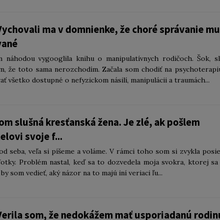
ychovali ma v domnienke, že choré správanie mu
vané
 náhodou vygooglila knihu o manipulatívnych rodičoch. Šok, sl
m, že toto sama nerozchodím. Začala som chodiť na psychoterapi
ť všetko dostupné o nefyzickom násilí, manipulácii a traumách...
om slušná kresťanská žena. Je zlé, ak pošlem
ovi svoje f...
od seba, veľa si píšeme a voláme. V rámci toho som si zvykla posie
fotky. Problém nastal, keď sa to dozvedela moja svokra, ktorej sa
 by som vedieť, aký názor na to majú iní veriaci ľu...
Verila som, že nedokážem mať usporiadanú rodin