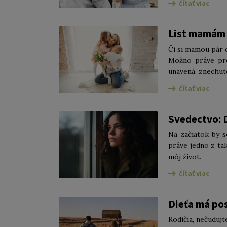
čítať viac
List mamám o
Či si mamou pár d
Možno práve prež
unavená, znechute
čítať viac
Svedectvo: 
Na začiatok by 
práve jedno z ta
môj život.
čítať viac
Dieťa má pos
Rodičia, nečudujt