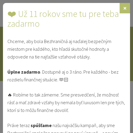
×
❤️ Už 11 rokov sme tu pre teba
Toggle
navigat
zadarmo
Chceme, aby bola Bezhraničná aj naďalej bezpečným
IDENTITA
SINGLE
SVEDECTVÁ
miestom pre každého, kto hľadá skutočné hodnoty a
odpovede na tie najťažšie vzťahové otázky.
V MANŽELSTVE
VO VZŤAHU
Úplne zadarmo
. Dostupné aj o 3 ráno. Pre každého - bez
rozdielu finančnej situácie. 🫶🏻
Svedectvo: Bála som sa nadväzovať
🔥 Robíme to tak zámerne. Sme presvedčení, že možnosť
vzťahy s mužmi kvôli môjmu otcovi
rásť a mať zdravé vzťahy by nemala byť luxusom len pre tých,
ktorí si to môžu finančne dovoliť.
DÔVERA
KRÍZA
SVEDECTVÁ
ZOZNAMOVANIE
Práve teraz
spúšťame
našu najväčšiu kampaň, aby sme
Redakcia