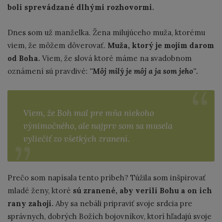
boli sprevádzané dlhými rozhovormi.
Dnes som už manželka. Žena milujúceho muža, ktorému
viem, že môžem dôverovať.
Muža, ktorý je mojím darom
od Boha.
Viem, že slová ktoré máme na svadobnom
oznámení sú pravdivé:
''Môj milý je môj a ja som jeho''.
Viem, že Boh mal pre mňa niekoho
výnimočného, ale najprv som sa musela
vyliečiť zo všetkých zranení.
Prečo som napísala tento príbeh? Túžila som inšpirovať
mladé ženy, ktoré
sú zranené, aby verili Bohu a on ich
rany zahojí.
Aby sa nebáli pripraviť svoje srdcia pre
správnych, dobrých Božích bojovníkov, ktorí hľadajú svoje