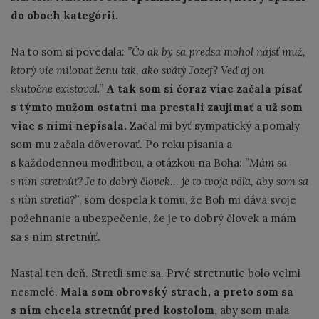
do oboch kategórií.
Na to som si povedala:
’’Čo ak by sa predsa mohol nájsť muž,
ktorý vie milovať ženu tak, ako svätý Jozef? Veď aj on
skutočne existoval.’’
A tak som si čoraz viac začala písať
s týmto mužom ostatní ma prestali zaujímať a už som
viac s nimi nepísala.
Začal mi byť sympatický a pomaly
som mu začala dôverovať. Po roku písania a
s každodennou modlitbou, a otázkou na Boha:
’’Mám sa
s ním stretnúť? Je to dobrý človek… je to tvoja vôľa, aby som sa
s ním stretla?’’
, som dospela k tomu, že Boh mi dáva svoje
požehnanie a ubezpečenie, že je to dobrý človek a mám
sa s ním stretnúť.
Nastal ten deň. Stretli sme sa. Prvé stretnutie bolo veľmi
nesmelé.
Mala som obrovský strach, a preto som sa
s ním chcela stretnúť pred kostolom,
aby som mala