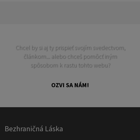
Chcel by si aj ty prispieť svojím svedectvom,
článkom... alebo chceš pomôcť iným
spôsobom k rastu tohto webu?
OZVI SA NÁM!
Bezhraničná Láska