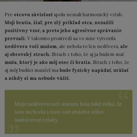
Pre
otcovu závislosť
spolu nemali harmonický vzťah.
Moji bratia, žiaľ, pre zlý príklad otca, nezažili
pozitívny vzor, a preto jeho agresívne správanie
prevzali.
V takomto prostredí sa vo mne vytvorila
nedôvera voči mužom,
ale nebola to len nedôvera,
ale
aj obrovský strach.
Strach z toho, že aj ja budem mať
muža, ktorý je ako môj otec či bratia.
Strach z toho, že
aj môj budúci manžel ma
bude fyzicky napádať, urážať
a nikdy si ma nebude vážiť.
Moja nedôvera voči mužom bola taká veľká, že
som nechcela s nimi isté obdobie vôbec
nadväzovať vzťahy.