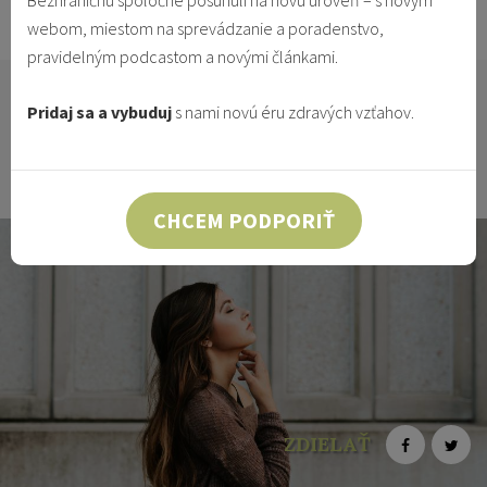
Bezhraničnú spoločne posunuli na novú úroveň – s novým
11.7.2022
Vzťahy & Identita
webom, miestom na sprevádzanie a poradenstvo,
pravidelným podcastom a novými článkami.
Bola som mladé, nesmelé dievča žijúce v jednej malej
Pridaj sa a vybuduj
s nami novú éru zdravých vzťahov.
obci na strednom Slovensku. Pochádzam z rodiny, o
ktorej sa nedá povedať, že by v nej panovali
harmonické vzťahy. Hlavne rodičia.
CHCEM PODPORIŤ
ZDIELAŤ