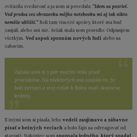
zvíťazila zvedavosť a ja som si povedala:
’’Idem sa pozrieť.
Veď predsa cez obrazovku môjho notebooku mi aj tak nikto
nemôže ublížiť.’’
Boli tam viaceré správy, ktoré ma buď
zaujali, alebo ani nie. Avšak mala som pravidlo: Odpisujem
všetkým.
Veď aspoň spoznám nových ľudí
alebo sa
zabavím.
Začala som si s pár mužmi teda písať
pravidelne. Na niektorých ma zaujalo to, že
boli veriaci a svoj vzťah k Bohu mali skutočne
krásny.
S inými som si písala, lebo
vedeli zaujímavo a zábavne
písať o bežných veciach
a bolo fajn sa odreagovať od
starostí. Nakoniec som
spoznala jedného, ktorý spadal