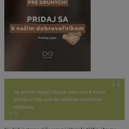
Ak prišiel nejaký chalan, bola som k nemu
nevrlá a vždy som ho nejakým spôsobom
odohnala.