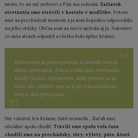
istotu, že mi nič nehrozí a Pán ma ochráni.
Začiatok
stretnutia sme strávili v kostole v modlitbe.
Potom
sme sa prechádzali mestom a ja som bojazlivo odpovedala
na jeho otázky. Občas som sa niečo spýtala aj ja. Nakoniec
zo mňa strach odpadol a všetko bolo úplne krásne.
Dobre sme sa porozprávali, a dohodli sme si
ďalšie stretnutie. Zrazu z toho boli stretnutia
každý týždeň. Ani neviem, kedy presne sa to
stalo, ale zaľúbili sme sa a po roku chodenia
sme si dali prvú pusu.
Nie vášnivú, len krásnu, čistú nesmelú… Začali sme
oficiálne spolu chodiť.
Trávili sme spolu veľa času
chodili sme na prechádzky, túry, výlety, púte, ktoré