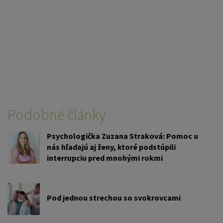
Podobné články
Psychologička Zuzana Straková: Pomoc u
nás hľadajú aj ženy, ktoré podstúpili
interrupciu pred mnohými rokmi
Pod jednou strechou so svokrovcami