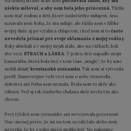
Na druhej strane stále som
pociťovala túžbu, aby ma
niekto miloval, a aby som bola jeho princezná.
Túžila
som mať rodinu a deti, ktoré nadovšetko milujem. Áno,
uznávala som Boha, že ma miluje, ale túžila som v hĺbke
svojej duše aj po vzťahu s chlapcom, i keď som si to
často
nevedela priznať pre svoje sklamania z mojej rodiny.
Roky ubiehali a v mojej mysli stále, ako na vážkach, boli
dve veci:
STRACH a LÁSKA.
V jeden deň napadlo moju
kamarátku, ktorá bola tiež v tom čase ,,single“, že by sme
mohli skúsiť
kresťanskú zoznamku.
Tak som si vytvorila
profil. Samozrejme veľa vecí som o sebe neuviedla,
dokonca ani fotku som nemala. Brala som to skôr ako
zábavu. Veď aj tak žiadneho chalana skôr nechcem ako
chcem.
Prvý týždeň som zoznamke ani nevenovala pozornosť.
Viac-menej preto, že mi na tom nezáležalo alebo som
neverila, že by z toho niečo mohlo byť. No nakoniec