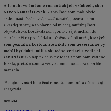
A to nehovorím len o romantických vzťahoch, skôr
o tých kamarátskych.
V tom čase som mala okolo
sedemnásť.
''Aké pekné, mladé dievča“,
počúvala som
z každej strany, a to hlavne od mladej, mužskej časti
obyvateľstva. Dostávala som ponuky zájsť niekam do
cukrárne či na prechádzku... Občas to boli
muži, ktorých
som poznala z kostola, ale nikdy som neverila, že by
mohli byť dobrí, milí a skutočne veriaci
a vedia si
ženu vážiť
ako napríklad svätý Jozef. Spomínam svätého
Jozefa, pretože som sa vždy k nemu modlila za dobrého
manžela.
V mojom vnútri bolo čosi ranené, zlomené, a tak som aj
reagovala.
Inzercia