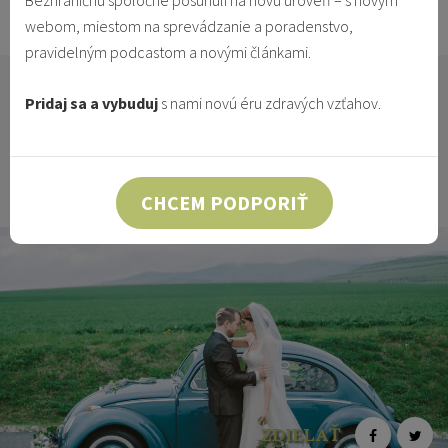
Bezhraničnú spoločne posunuli na novú úroveň – s novým
21.12.2015
Vzťahy & Identita
webom, miestom na sprevádzanie a poradenstvo,
pravidelným podcastom a novými článkami.
Do svojich tridsiatich troch rokov som žila ako
Pridaj sa a vybuduj
s nami novú éru zdravých vzťahov.
slobodná žena bez vzťahu. Moja práca aj súkromný
život boli zamerané na službu Bohu a mladým. Nič
nenasvedčovalo tomu, žeby sa na tom malo niečo
zmeniť.
CHCEM PODPORIŤ
ZDIELAŤ