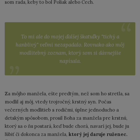
som rada, keby to bol Poliak alebo Čech.
To mi ale do mojej ďalšej škatuľky "tichý a
hanblivý" veľmi nezapadalo. Rovnako ako môj
modlitebný zoznam, ktorý som si dávnejšie
napísala.
Za môjho manžela, ešte predtým, než som ho stretla, sa
modlil aj môj, vtedy trojročný, krstný syn. Počas
večerných modlitieb s rodičmi, úplne jednoducho a
detským spôsobom, prosil Boha za manžela pre krstnú,
ktorý sa o ňu postará, keď bude chorá, navarí jej, bude ju
ľúbiť či dokonca za manžela,
ktorý jej daruje ruženec.