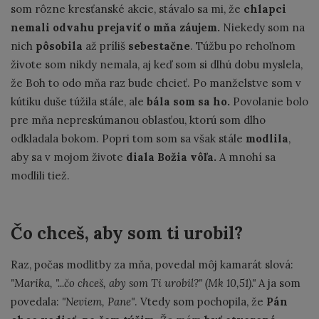
som rôzne kresťanské akcie, stávalo sa mi, že
chlapci
nemali odvahu prejaviť o mňa záujem.
Niekedy som na
nich
pôsobila
až príliš
sebestačne
. Túžbu po rehoľnom
živote som nikdy nemala, aj keď som si dlhú dobu myslela,
že Boh to odo mňa raz bude chcieť. Po manželstve som v
kútiku duše túžila stále, ale
bála som sa ho.
Povolanie bolo
pre mňa nepreskúmanou oblasťou, ktorú som dlho
odkladala bokom. Popri tom som sa však stále
modlila
,
aby sa v mojom živote
diala Božia vôľa.
A mnohí sa
modlili tiež.
Čo chceš, aby som ti urobil?
Raz, počas modlitby za mňa, povedal môj kamarát slová:
"Marika, "...čo chceš, aby som Ti urobil?" (Mk 10,51)."
A ja som
povedala:
"Neviem, Pane"
. Vtedy som pochopila, že
Pán