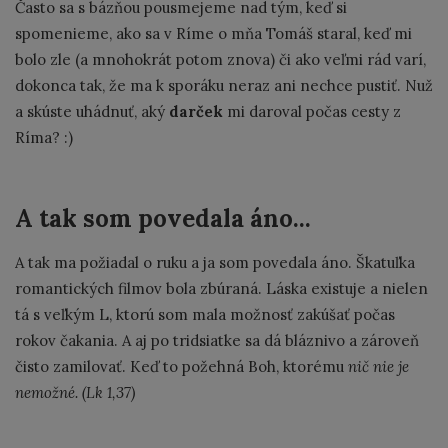
Často sa s bázňou pousmejeme nad tým, keď si
spomenieme, ako sa v Ríme o mňa Tomáš staral, keď mi
bolo zle (a mnohokrát potom znova) či ako veľmi rád varí,
dokonca tak, že ma k sporáku neraz ani nechce pustiť. Nuž
a skúste uhádnuť, aký
darček
mi daroval počas cesty z
Ríma? :)
A tak som povedala áno...
A tak ma požiadal o ruku a ja som povedala áno. Škatuľka
romantických filmov bola zbúraná. Láska existuje a nielen
tá s veľkým L, ktorú som mala možnosť zakúšať počas
rokov čakania. A aj po tridsiatke sa dá bláznivo a zároveň
čisto zamilovať. Keď to požehná Boh, ktorému
nič nie je
nemožné. (Lk 1,37)