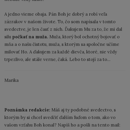
A jedno vieme obaja. Pán Boh je dobrý a robí veľa
zázrakov v našom živote. To, čo som napísala v tomto
svedectve, je len časť z nich. Ďakujem Mu za to, že mi dal
silu
počkať na muža.
Muža, ktorý bol ochotný bojovať o
mňa a o našu čistotu, muža, s ktorým sa spoločne učíme
milovať Ho. A ďakujem za každé dievča, ktoré, nie vždy
trpezlivo, ale stále verne, čaká. Lebo to stojí za to...
Marika
Poznámka redakcie:
Máš aj ty podobné svedectvo, s
ktorým by si chcel svedčiť ďalším ľuďom o tom, ako vo
vašom vzťahu Boh konal? Napíš ho a pošli na tento mail: