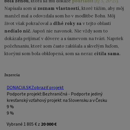
bola ženou,
ktorá sa mu dokáže
podriadiť
(Ef 5, 20-27).
Napísala som si
zoznam vlastností,
ktoré túžim, aby môj
manžel mal a odovzdala som ho v modlitbe Bohu. Môj
život však pokračoval a
dlhé roky sa
v tejto oblasti
nedialo nič.
Aspoň nie navonok. Nie vždy som to
dokázala prijímať v dôvere a s úsmevom na tvári. Napriek
požehnaniu, ktoré som často zakúšala a skvelým ľuďom,
ktorými som bola obklopená, som sa neraz
cítila sama.
Inzercia