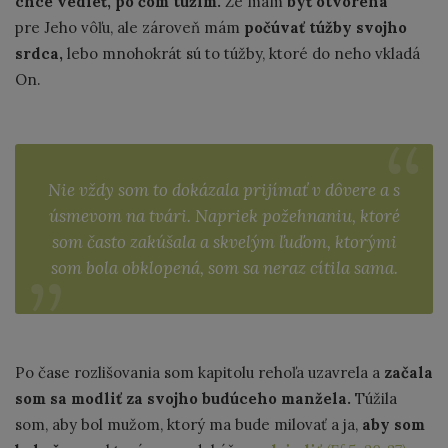
chce vedieť, po čom túžim.
Že mám
byť otvorená
pre Jeho vôľu, ale zároveň mám
počúvať túžby svojho
srdca,
lebo mnohokrát sú to túžby, ktoré do neho vkladá
On.
Nie vždy som to dokázala prijímať v dôvere a s
úsmevom na tvári. Napriek požehnaniu, ktoré
som často zakúšala a skvelým ľuďom, ktorými
som bola obklopená, som sa neraz cítila sama.
Po čase rozlišovania som kapitolu rehoľa uzavrela a
začala
som sa modliť za svojho budúceho manžela.
Túžila
som, aby bol mužom, ktorý ma bude milovať a ja,
aby som