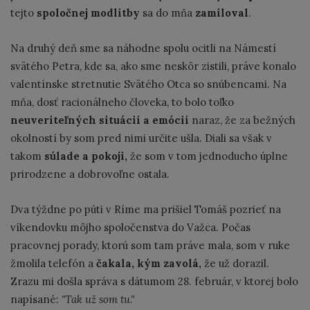
tejto
spoločnej modlitby
sa do mňa
zamiloval
.
Na druhý deň sme sa náhodne spolu ocitli na Námestí
svätého Petra, kde sa, ako sme neskôr zistili, práve konalo
valentínske stretnutie Svätého Otca so snúbencami. Na
mňa, dosť racionálneho človeka, to bolo toľko
neuveriteľných situácií
a emócií
naraz, že za bežných
okolností by som pred nimi určite ušla. Diali sa však v
takom
súlade a pokoji,
že som v tom jednoducho úplne
prirodzene a dobrovoľne ostala.
Dva týždne po púti v Ríme ma prišiel Tomáš pozrieť na
víkendovku môjho spoločenstva do Važca. Počas
pracovnej porady, ktorú som tam práve mala, som v ruke
žmolila telefón a
čakala, kým zavolá,
že už dorazil.
Zrazu mi došla správa s dátumom 28. február, v ktorej bolo
napísané:
"Tak už som tu."