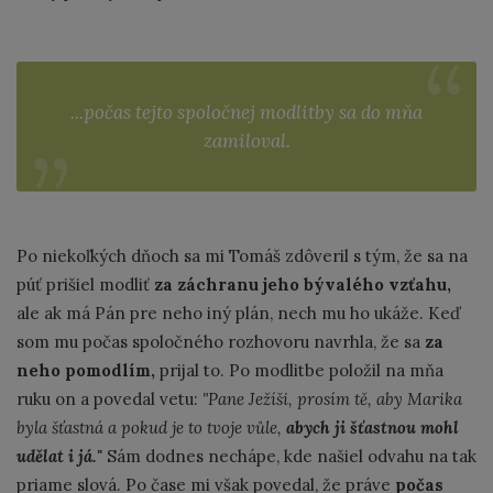
...počas tejto spoločnej modlitby sa do mňa
zamiloval.
Po niekoľkých dňoch sa mi Tomáš zdôveril s tým, že sa na
púť prišiel modliť
za záchranu jeho bývalého vzťahu,
ale ak má Pán pre neho iný plán, nech mu ho ukáže. Keď
som mu počas spoločného rozhovoru navrhla, že sa
za
neho pomodlím,
prijal to. Po modlitbe položil na mňa
ruku on a povedal vetu:
"Pane Ježíši, prosím tě, aby Marika
byla šťastná a pokud je to tvoje vůle,
abych ji šťastnou mohl
udělat i já."
Sám dodnes nechápe, kde našiel odvahu na tak
priame slová. Po čase mi však povedal, že práve
počas