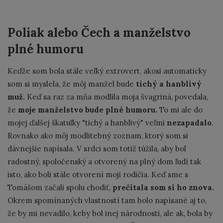
Poliak alebo Čech a manželstvo
plné humoru
Keďže som bola stále veľký extrovert, akosi automaticky
som si myslela, že môj manžel bude
tichý a hanblivý
muž.
Keď sa raz za mňa modlila moja švagriná, povedala,
že
moje manželstvo bude plné humoru.
To mi ale do
mojej ďalšej škatuľky "tichý a hanblivý" veľmi
nezapadalo
.
Rovnako ako môj modlitebný zoznam, ktorý som si
dávnejšie napísala. V srdci som totiž túžila, aby bol
radostný, spoločenský a otvorený na plný dom ľudí tak
isto, ako boli stále otvorení moji rodičia. Keď sme s
Tomášom začali spolu chodiť,
prečítala som si ho znova.
Okrem spomínaných vlastností tam bolo napísané aj to,
že by mi nevadilo, keby bol inej národnosti, ale ak, bola by