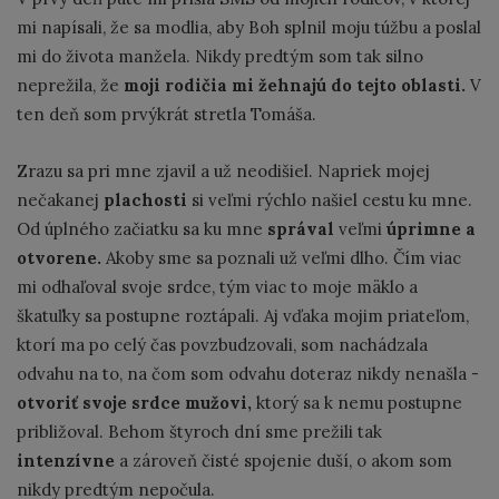
mi napísali, že sa modlia, aby Boh splnil moju túžbu a poslal
mi do života manžela. Nikdy predtým som tak silno
neprežila, že
moji rodičia mi žehnajú do tejto oblasti.
V
ten deň som prvýkrát stretla Tomáša.
Zrazu sa pri mne zjavil a už neodišiel. Napriek mojej
nečakanej
plachosti
si veľmi rýchlo našiel cestu ku mne.
Od úplného začiatku sa ku mne
správal
veľmi
úprimne a
otvorene.
Akoby sme sa poznali už veľmi dlho. Čím viac
mi odhaľoval svoje srdce, tým viac to moje mäklo a
škatuľky sa postupne roztápali. Aj vďaka mojim priateľom,
ktorí ma po celý čas povzbudzovali, som nachádzala
odvahu na to, na čom som odvahu doteraz nikdy nenašla -
otvoriť svoje srdce mužovi,
ktorý sa k nemu postupne
približoval. Behom štyroch dní sme prežili tak
intenzívne
a zároveň čisté spojenie duší, o akom som
nikdy predtým nepočula.