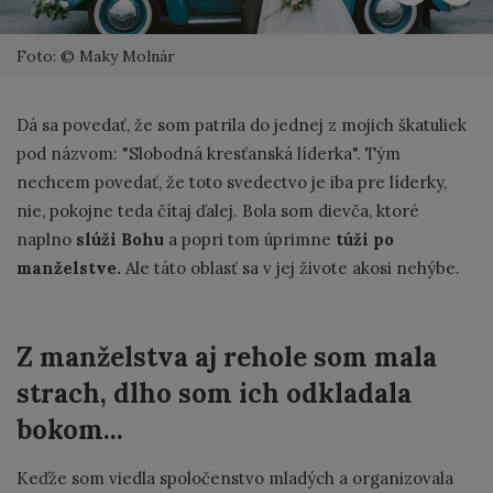
Foto: © Maky Molnár
Dá sa povedať, že som patrila do jednej z mojich škatuliek
pod názvom: "Slobodná kresťanská líderka". Tým
nechcem povedať, že toto svedectvo je iba pre líderky,
nie, pokojne teda čítaj ďalej. Bola som dievča, ktoré
naplno
slúži Bohu
a popri tom úprimne
túži po
manželstve.
Ale táto oblasť sa v jej živote akosi nehýbe.​
Z manželstva aj rehole som mala
strach, dlho som ich odkladala
bokom...
Keďže som viedla spoločenstvo mladých a organizovala