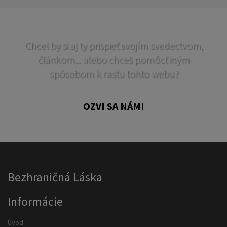
Chcel by si aj ty prispieť svojím svedectvom,
článkom... alebo chceš pomôcť iným
spôsobom k rastu tohto webu?
OZVI SA NÁM!
Bezhraničná Láska
Informácie
Úvod