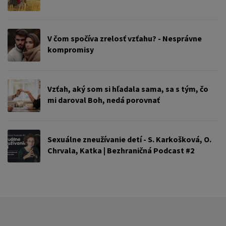
V čom spočíva zrelosť vzťahu? - Nesprávne
kompromisy
Vzťah, aký som si hľadala sama, sa s tým, čo
mi daroval Boh, nedá porovnať
Sexuálne zneužívanie detí - S. Karkošková, O.
Chrvala, Katka | Bezhraničná Podcast #2