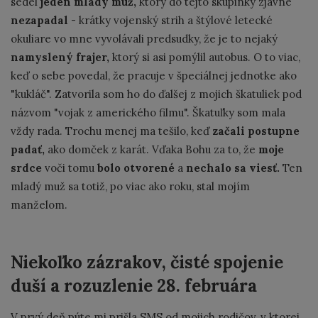
sedel
jeden mladý muž,
ktorý do tejto skupinky zjavne
nezapadal
- krátky vojenský strih a štýlové letecké
okuliare vo mne vyvolávali predsudky, že je to nejaký
namyslený frajer,
ktorý si asi pomýlil autobus. O to viac,
keď o sebe povedal, že pracuje v špeciálnej jednotke ako
"kukláč". Zatvorila som ho do ďalšej z mojich škatuliek pod
názvom "vojak z amerického filmu". Škatuľky som mala
vždy rada. Trochu menej ma tešilo, keď
začali postupne
padať,
ako domček z karát. Vďaka Bohu za to, že
moje
srdce
voči tomu
bolo otvorené
a
nechalo sa viesť.
Ten
mladý muž sa totiž, po viac ako roku, stal mojím
manželom.
Niekoľko zázrakov, čisté spojenie
duší a rozuzlenie 28. februára
V prvý deň púte mi prišla SMS od mojich rodičov, v ktorej