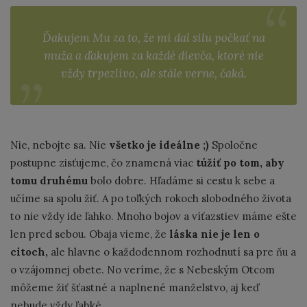
Ďakujem Mu za to, že mi dal silu počkať na
muža a ďakujem za každé dievča, ktoré nie
vždy trpezlivo, ale stále verne, čaká.
Nie, nebojte sa. Nie
všetko je ideálne ;)
Spoločne
postupne zisťujeme, čo znamená viac
túžiť po tom,
aby
tomu druhému
bolo dobre. Hľadáme si cestu k sebe a
učíme sa spolu žiť. A po toľkých rokoch slobodného života
to nie vždy ide ľahko. Mnoho bojov a víťazstiev máme ešte
len pred sebou. Obaja vieme, že
láska nie je len o
citoch,
ale hlavne o každodennom rozhodnutí sa pre ňu a
o vzájomnej obete. No veríme, že s Nebeským Otcom
môžeme žiť šťastné a naplnené manželstvo, aj keď
nebude vždy ľahké.