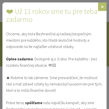
×
❤️ Už 11 rokov sme tu pre teba
Toggle
navigat
zadarmo
Chceme, aby bola Bezhraničná aj naďalej bezpečným
IDENTITA
SINGLE
SVEDECTVÁ
miestom pre každého, kto hľadá skutočné hodnoty a
odpovede na tie najťažšie vzťahové otázky.
V MANŽELSTVE
VO VZŤAHU
Úplne zadarmo
. Dostupné aj o 3 ráno. Pre každého - bez
rozdielu finančnej situácie. 🫶🏻
Svedectvo: Keď sa počkať oplatí (aj
🔥 Robíme to tak zámerne. Sme presvedčení, že možnosť
po tridsiatke)
rásť a mať zdravé vzťahy by nemala byť luxusom len pre tých,
ktorí si to môžu finančne dovoliť.
POVOLANIE
SINGLE
SVEDECTVÁ
ZOZNAMOVANIE
Práve teraz
spúšťame
našu najväčšiu kampaň, aby sme
Redakcia