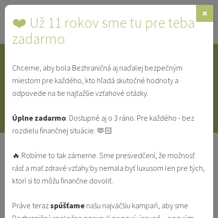
×
❤️ Už 11 rokov sme tu pre teba
Toggle
navigat
zadarmo
Chceme, aby bola Bezhraničná aj naďalej bezpečným
IDENTITA
SINGLE
SVEDECTVÁ
miestom pre každého, kto hľadá skutočné hodnoty a
odpovede na tie najťažšie vzťahové otázky.
V MANŽELSTVE
VO VZŤAHU
Úplne zadarmo
. Dostupné aj o 3 ráno. Pre každého - bez
rozdielu finančnej situácie. 🫶🏻
Psychologička Kristína Poláková:
🔥 Robíme to tak zámerne. Sme presvedčení, že možnosť
Pitie alkoholu sa niekedy v
rásť a mať zdravé vzťahy by nemala byť luxusom len pre tých,
spoločnosti tak zautomatizuje, že sa
ktorí si to môžu finančne dovoliť.
nad ním ľudia už ani nezamýšľajú,
len kráčajú s davom
Práve teraz
spúšťame
našu najväčšiu kampaň, aby sme