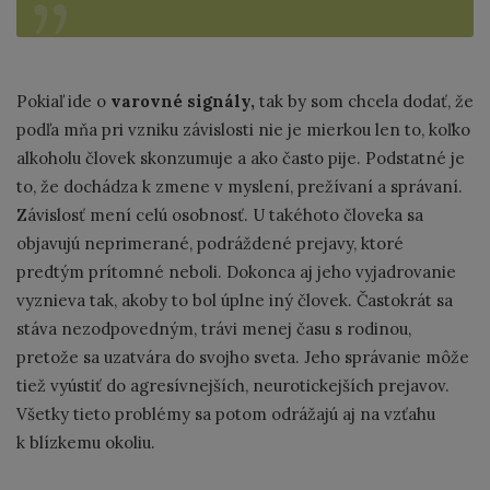
Pokiaľ ide o
varovné signály,
tak by som chcela dodať, že
podľa mňa pri vzniku závislosti nie je mierkou len to, koľko
alkoholu človek skonzumuje a ako často pije. Podstatné je
to, že dochádza k zmene v myslení, prežívaní a správaní.
Závislosť mení celú osobnosť. U takéhoto človeka sa
objavujú neprimerané, podráždené prejavy, ktoré
predtým prítomné neboli. Dokonca aj jeho vyjadrovanie
vyznieva tak, akoby to bol úplne iný človek. Častokrát sa
stáva nezodpovedným, trávi menej času s rodinou,
pretože sa uzatvára do svojho sveta. Jeho správanie môže
tiež vyústiť do agresívnejších, neurotickejších prejavov.
Všetky tieto problémy sa potom odrážajú aj na vzťahu
k blízkemu okoliu.