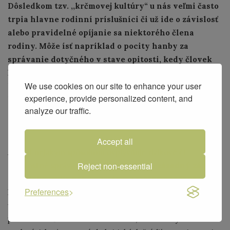
Dôsledkom tzv. ,,krčmovej kultúry“ u nás veľmi často
trpia hlavne rodinní príslušníci či už ide o závislosť
alebo pravidelné opíjanie sa niektorého člena
rodiny. Môže ísť napríklad o pocity hanby za
správanie dotyčného v stave opitosti, kedy človek
ľahšie stráca nad sebou kontrolu. Často je prítomný
We use cookies on our site to enhance your user
hrubší, odvážnejší slovník alebo môže dochádzať aj
experience, provide personalized content, and
k verbálnym či fyzickým potýčkam. Čo by si
analyze our traffic.
odporučila ľuďom, ktorí chcú riešiť takéto problémy
vo svojej rodine?
Accept all
Ak ľudí nejakým spôsobom ovplyvňuje rizikové či
Reject non-essential
závislostné správanie člena rodiny,
je to zásadný zásah
do celého rodinného systému
a môžeme teda už
Preferences
hovoriť o tzv.
spoluzávislosti
, aj keď nemusí ísť
vyslovene o prípad, kedy závislosť dospeje až do
posledného štádia. Vzhľadom na to, že niekedy