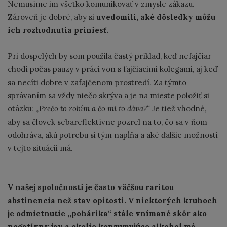
Nemusíme im všetko komunikovať v zmysle zákazu.
Zároveň je dobré, aby si
uvedomili, aké dôsledky môžu
ich rozhodnutia priniesť.
Pri dospelých by som použila častý príklad, keď nefajčiar
chodí počas pauzy v práci von s fajčiacimi kolegami, aj keď
sa necíti dobre v zafajčenom prostredí. Za týmto
správaním sa vždy niečo skrýva a je na mieste položiť si
otázku: ,
,Prečo to robím a čo mi to dáva?“
Je tiež vhodné,
aby sa človek sebareflektívne pozrel na to, čo sa v ňom
odohráva, akú potrebu si tým napĺňa a aké ďalšie možnosti
v tejto situácii má.
V našej spoločnosti je často väčšou raritou
abstinencia než stav opitosti. V niektorých kruhoch
je odmietnutie ,,pohárika“ stále vnímané skôr ako
negatívny jav a okolie konzumujúce alkohol má