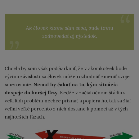
Ak človek klame sám seba, bude tomu
zodpovedať aj výsledok.
Chcela by som však podčiarknuť, že v akomkoľvek bode
vývinu závislosti sa človek môže rozhodnúť zmeniť svoje
smerovanie.
Nemal by čakať na to, kým situácia
dospeje do horšej fázy.
Keďže v začiatočnom štádiu si
veľa ľudí problém nechce priznať a popiera ho, tak sa žiaľ
veľmi veľké percento z nich dostane k pomoci až v tých
najhorších fázach.