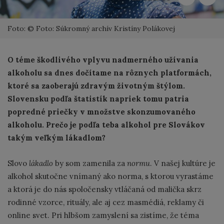
Foto: © Foto: Súkromný archív Kristíny Polákovej
O téme škodlivého vplyvu nadmerného užívania
alkoholu sa dnes dočítame na rôznych platformách,
ktoré sa zaoberajú zdravým životným štýlom.
Slovensku podľa štatistík napriek tomu patria
popredné priečky v množstve skonzumovaného
alkoholu. Prečo je podľa teba alkohol pre Slovákov
takým veľkým lákadlom?
Slovo
lákadlo
by som zamenila za
normu
. V našej kultúre je
alkohol skutočne vnímaný ako norma, s ktorou vyrastáme
a ktorá je do nás spoločensky vtláčaná od malička skrz
rodinné vzorce, rituály, ale aj cez masmédiá, reklamy či
online svet. Pri hlbšom zamyslení sa zistíme, že téma