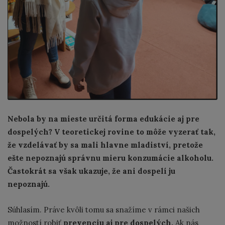
Nebola by na mieste určitá forma edukácie aj pre
dospelých? V teoretickej rovine to môže vyzerať tak,
že vzdelávať by sa mali hlavne mladiství, pretože
ešte nepoznajú správnu mieru konzumácie alkoholu.
Častokrát sa však ukazuje, že ani dospelí ju
nepoznajú.
Súhlasím. Práve kvôli tomu sa snažíme v rámci našich
možností robiť
prevenciu aj pre dospelých.
Ak nás