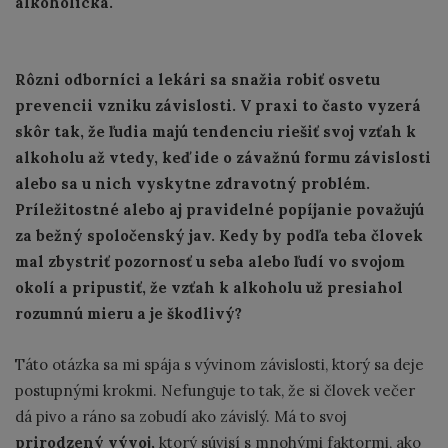
alkoholická.
Rôzni odborníci a lekári sa snažia robiť osvetu
prevencii vzniku závislosti. V praxi to často vyzerá
skôr tak, že ľudia majú tendenciu riešiť svoj vzťah k
alkoholu až vtedy, keď ide o závažnú formu závislosti
alebo sa u nich vyskytne zdravotný problém.
Príležitostné alebo aj pravidelné popíjanie považujú
za bežný spoločenský jav. Kedy by podľa teba človek
mal zbystriť pozornosť u seba alebo ľudí vo svojom
okolí a pripustiť, že vzťah k alkoholu už presiahol
rozumnú mieru a je škodlivý?
Táto otázka sa mi spája s vývinom závislosti, ktorý sa deje
postupnými krokmi. Nefunguje to tak, že si človek večer
dá pivo a ráno sa zobudí ako závislý. Má to svoj
prirodzený vývoj,
ktorý súvisí s mnohými faktormi, ako