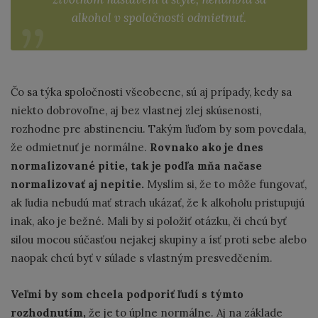
alkohol v spoločnosti odmietnuť.
Čo sa týka spoločnosti všeobecne, sú aj prípady, kedy sa
niekto dobrovoľne, aj bez vlastnej zlej skúsenosti,
rozhodne pre abstinenciu. Takým ľuďom by som povedala,
že odmietnuť je normálne.
Rovnako ako je dnes
normalizované pitie, tak je podľa mňa načase
normalizovať aj nepitie.
Myslím si, že to môže fungovať,
ak ľudia nebudú mať strach ukázať, že k alkoholu pristupujú
inak, ako je bežné. Mali by si položiť otázku, či chcú byť
silou mocou súčasťou nejakej skupiny a ísť proti sebe alebo
naopak chcú byť v súlade s vlastným presvedčením.
Veľmi by som chcela podporiť ľudí s týmto
rozhodnutím,
že je to úplne normálne. Aj na základe