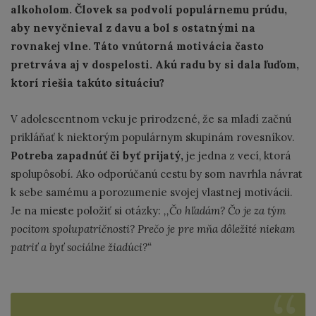
alkoholom. Človek sa podvolí populárnemu prúdu,
aby nevyčnieval z davu a bol s ostatnými na
rovnakej vlne. Táto vnútorná motivácia často
pretrváva aj v dospelosti. Akú radu by si dala ľuďom,
ktorí riešia takúto situáciu?
V adolescentnom veku je prirodzené, že sa mladí začnú
prikláňať k niektorým populárnym skupinám rovesníkov.
Potreba zapadnúť či byť prijatý,
je jedna z vecí, ktorá
spolupôsobí. Ako odporúčanú cestu by som navrhla návrat
k sebe samému a porozumenie svojej vlastnej motivácii.
Je na mieste položiť si otázky:
,,Čo hľadám? Čo je za tým
pocitom spolupatričnosti? Prečo je pre mňa dôležité niekam
patriť a byť sociálne žiadúci?“