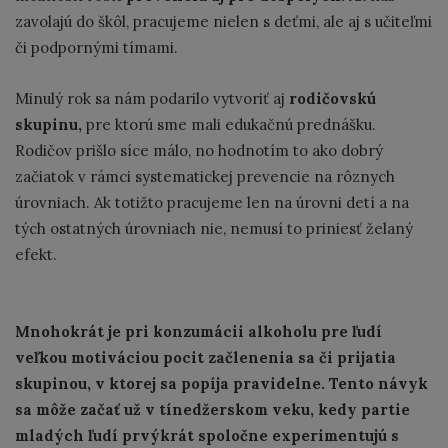
zavolajú do škôl, pracujeme nielen s deťmi, ale aj s učiteľmi
či podpornými tímami.
Minulý rok sa nám podarilo vytvoriť aj
rodičovskú
skupinu,
pre ktorú sme mali edukačnú prednášku.
Rodičov prišlo síce málo, no hodnotím to ako dobrý
začiatok v rámci systematickej prevencie na rôznych
úrovniach. Ak totižto pracujeme len na úrovni detí a na
tých ostatných úrovniach nie, nemusí to priniesť želaný
efekt.
Mnohokrát je pri konzumácii alkoholu pre ľudí
veľkou motiváciou pocit začlenenia sa či prijatia
skupinou, v ktorej sa popíja pravidelne. Tento návyk
sa môže začať už v tínedžerskom veku, kedy partie
mladých ľudí prvýkrát spoločne experimentujú s