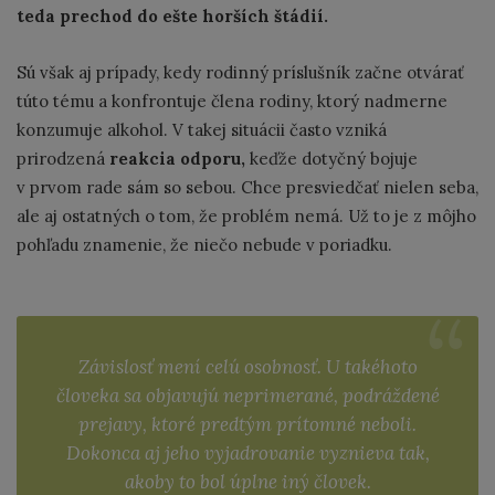
teda prechod do ešte horších štádií.
Sú však aj prípady, kedy rodinný príslušník začne otvárať
túto tému a konfrontuje člena rodiny, ktorý nadmerne
konzumuje alkohol. V takej situácii často vzniká
prirodzená
reakcia odporu,
keďže dotyčný bojuje
v prvom rade sám so sebou. Chce presviedčať nielen seba,
ale aj ostatných o tom, že problém nemá. Už to je z môjho
pohľadu znamenie, že niečo nebude v poriadku.
Závislosť mení celú osobnosť. U takéhoto
človeka sa objavujú neprimerané, podráždené
prejavy, ktoré predtým prítomné neboli.
Dokonca aj jeho vyjadrovanie vyznieva tak,
akoby to bol úplne iný človek.