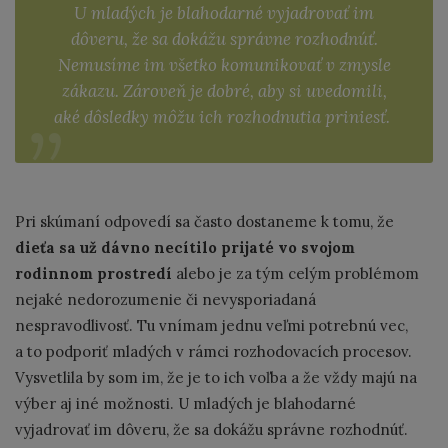
U mladých je blahodarné vyjadrovať im
dôveru, že sa dokážu správne rozhodnúť.
Nemusíme im všetko komunikovať v zmysle
zákazu. Zároveň je dobré, aby si uvedomili,
aké dôsledky môžu ich rozhodnutia priniesť.
Pri skúmaní odpovedí sa často dostaneme k tomu, že
dieťa
sa už dávno necítilo prijaté vo svojom
rodinnom prostredí
alebo je za tým celým problémom
nejaké nedorozumenie či nevysporiadaná
nespravodlivosť. Tu vnímam jednu veľmi potrebnú vec,
a to podporiť mladých v rámci rozhodovacích procesov.
Vysvetlila by som im, že je to ich voľba a že vždy majú na
výber aj iné možnosti. U mladých je blahodarné
vyjadrovať im dôveru, že sa dokážu správne rozhodnúť.