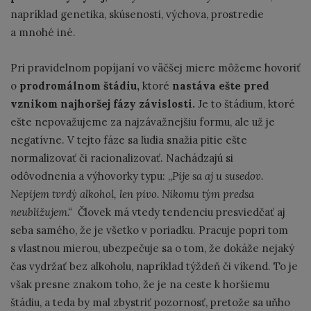
napríklad genetika, skúsenosti, výchova, prostredie
a mnohé iné.
Pri pravidelnom popíjaní vo väčšej miere môžeme hovoriť
o
prodromálnom štádiu,
ktoré
nastáva ešte pred
vznikom najhoršej fázy závislosti.
Je to štádium, ktoré
ešte nepovažujeme za najzávažnejšiu formu, ale už je
negatívne. V tejto fáze sa ľudia snažia pitie ešte
normalizovať či racionalizovať. Nachádzajú si
odôvodnenia a výhovorky typu: ,,
Pije sa aj u susedov.
Nepijem tvrdý alkohol, len pivo. Nikomu tým predsa
neubližujem.“
Človek má vtedy tendenciu presviedčať aj
seba samého, že je všetko v poriadku. Pracuje popri tom
s vlastnou mierou, ubezpečuje sa o tom, že dokáže nejaký
čas vydržať bez alkoholu, napríklad týždeň či víkend. To je
však presne znakom toho, že je na ceste k horšiemu
štádiu, a teda by mal zbystriť pozornosť, pretože sa uňho