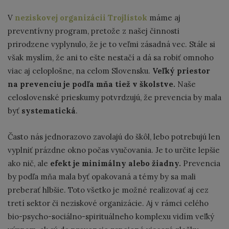
V
neziskovej organizácii Trojlístok
máme aj
preventívny program, pretože z našej činnosti
prirodzene vyplynulo, že je to veľmi zásadná vec. Stále si
však myslím, že ani to ešte nestačí a dá sa robiť omnoho
viac aj celoplošne, na celom Slovensku.
Veľký priestor
na prevenciu je podľa mňa tiež v školstve.
Naše
celoslovenské prieskumy potvrdzujú, že prevencia by mala
byť
systematická
.
Často nás jednorazovo zavolajú do škôl, lebo potrebujú len
vyplniť prázdne okno počas vyučovania. Je to určite lepšie
ako nič, ale
efekt je minimálny alebo žiadny.
Prevencia
by podľa mňa mala byť opakovaná a témy by sa mali
preberať hlbšie. Toto všetko je možné realizovať aj cez
tretí sektor či neziskové organizácie. Aj v rámci celého
bio-psycho-sociálno-spirituálneho komplexu vidím veľký