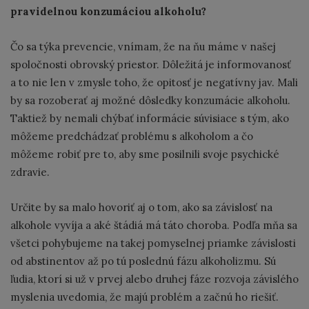
pravidelnou konzumáciou alkoholu?
Čo sa týka prevencie, vnímam, že na ňu máme v našej
spoločnosti obrovský priestor. Dôležitá je informovanosť
a to nie len v zmysle toho, že opitosť je negatívny jav. Mali
by sa rozoberať aj možné dôsledky konzumácie alkoholu.
Taktiež by nemali chýbať informácie súvisiace s tým, ako
môžeme predchádzať problému s alkoholom a čo
môžeme robiť pre to, aby sme posilnili svoje psychické
zdravie.
Určite by sa malo hovoriť aj o tom, ako sa závislosť na
alkohole vyvíja a aké štádiá má táto choroba. Podľa mňa sa
všetci pohybujeme na takej pomyselnej priamke závislosti
od abstinentov až po tú poslednú fázu alkoholizmu. Sú
ľudia, ktorí si už v prvej alebo druhej fáze rozvoja závislého
myslenia uvedomia, že majú problém a začnú ho riešiť.