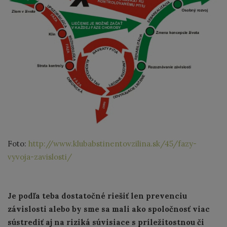
Foto:
http://www.klubabstinentovzilina.sk/45/fazy-
vyvoja-zavislosti/
Je podľa teba dostatočné riešiť len prevenciu
závislosti alebo by sme sa mali ako spoločnosť viac
sústrediť aj na riziká súvisiace s príležitostnou či