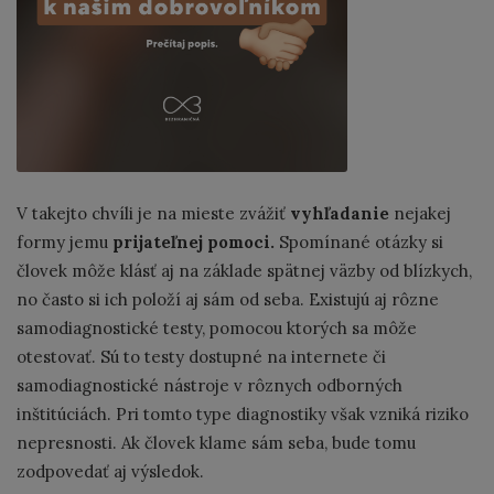
V takejto chvíli je na mieste zvážiť
vyhľadanie
nejakej
formy jemu
prijateľnej pomoci.
Spomínané otázky si
človek môže klásť aj na základe spätnej väzby od blízkych,
no často si ich položí aj sám od seba. Existujú aj rôzne
samodiagnostické testy, pomocou ktorých sa môže
otestovať. Sú to testy dostupné na internete či
samodiagnostické nástroje v rôznych odborných
inštitúciách. Pri tomto type diagnostiky však vzniká riziko
nepresnosti. Ak človek klame sám seba, bude tomu
zodpovedať aj výsledok.