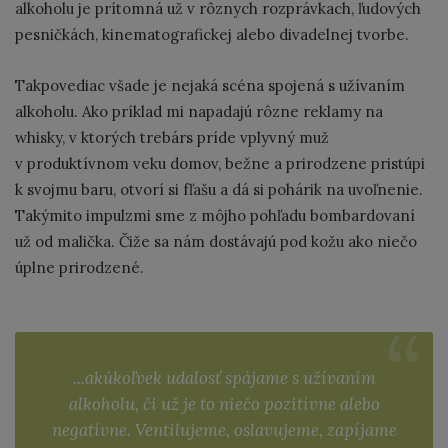
alkoholu je prítomná už v rôznych rozprávkach, ľudových
pesničkách, kinematografickej alebo divadelnej tvorbe.
Takpovediac všade je nejaká scéna spojená s užívaním
alkoholu. Ako príklad mi napadajú rôzne reklamy na
whisky, v ktorých trebárs príde vplyvný muž
v produktívnom veku domov, bežne a prirodzene pristúpi
k svojmu baru, otvorí si fľašu a dá si pohárik na uvoľnenie.
Takýmito impulzmi sme z môjho pohľadu bombardovaní
už od malička. Čiže sa nám dostávajú pod kožu ako niečo
úplne prirodzené.
...akúkoľvek udalosť spájame s užívaním
alkoholu, či už je to niečo pozitívne alebo
negatívne. Ventilujeme, oslavujeme, zapíjame