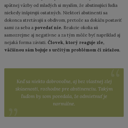
spätnej väzby od mladých si myslím, že abstinujúci ľudia
niekedy inšpirujú ostatných. Niektorí abstinenti sa
dokonca stretávajú s obdivom, pretože sa dokážu postaviť
sami za seba a
povedať nie.
Reakcie okolia sú
samozrejme aj negatívne a za tým môže byť napríklad aj
nejaká forma závisti.
Človek, ktorý reaguje zle,
väčšinou sám bojuje s určitým problémom či záťažou.
Keď sa niekto dobrovoľne, aj bez vlastnej zlej
skúsenosti, rozhodne pre abstinenciu. Takým
ľuďom by som povedala, že odmietnuť je
normálne.