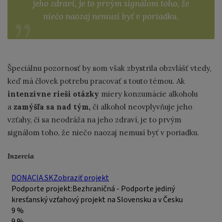
jeho zdraví, je to prvým signálom toho, že
niečo naozaj nemusí byť v poriadku.
Špeciálnu pozornosť by som však zbystrila obzvlášť vtedy,
keď má človek potrebu pracovať s touto témou. Ak
intenzívne rieši otázky
miery konzumácie alkoholu
a
zamýšľa sa nad tým,
či alkohol neovplyvňuje jeho
vzťahy, či sa neodráža na jeho zdraví, je to prvým
signálom toho, že niečo naozaj nemusí byť v poriadku.
Inzercia