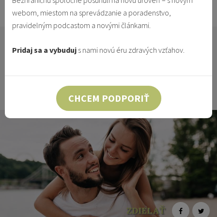
Bezhraničnú spoločne posunuli na novú úroveň – s novým
10.1.2016
Vzťahy & Identita
webom, miestom na sprevádzanie a poradenstvo,
pravidelným podcastom a novými článkami.
V dnešnej dobe, ako sa tak rozhliadneme, často
Pridaj sa a vybuduj
s nami novú éru zdravých vzťahov.
nachádzame medzi slobodnými dievčatami dva typy
– tú, ktorá zoberie každého alebo tú, ktorá čaká
princa na bielom koni s nekonečným zoznamom
požiadaviek, ktoré musí Pán Dokonalý spĺňať.
CHCEM PODPORIŤ
ZDIELAŤ