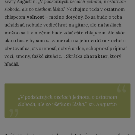
svätý Augustín:
„
V podstatných veciach jednota, v ostatnom
sloboda, ale vo všetkom láska.”
Nechajme teda v ostatnom
chlapcom
voľnosť
– možno dotyčný, čo sa bude o teba
uchádzať, nebude vedieť hrať na gitare, ale na husliach;
možno sa ti v niečom bude zdať ešte chlapcom. Ale skôr
ako o husle by som sa zamerala na jeho
vnútro
- ochotu
obetovať sa, otvorenosť, dobré srdce, schopnosť príjímať
veci, zmeny, ťažké situácie... Skrátka
charakter
, ktorý
hľadáš.
„V podstatných veciach jednota, v ostatnom
sloboda, ale vo všetkom láska.” sv. Augustín