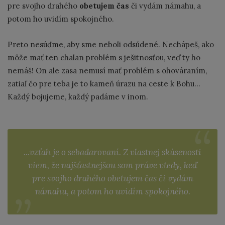
pre svojho drahého
obetujem čas
či vydám námahu, a
potom ho uvidím spokojného.
Preto nesúďme, aby sme neboli odsúdené. Nechápeš, ako
môže mať ten chalan problém s ješitnosťou, veď ty ho
nemáš! On ale zasa nemusí mať problém s ohováraním,
zatiaľ čo pre teba je to kameň úrazu na ceste k Bohu...
Každý bojujeme, každý padáme v inom.
...vzťah je o sebadarovaní. Z vlastnej skúsenosti
viem, že najšťastnejšou som práve vtedy, keď
pre svojho drahého obetujem čas či vydám
námahu, a potom ho uvidím spokojného.