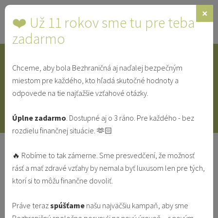
×
❤️ Už 11 rokov sme tu pre teba
Toggle
navigat
zadarmo
Chceme, aby bola Bezhraničná aj naďalej bezpečným
IDENTITA
SINGLE
SVEDECTVÁ
miestom pre každého, kto hľadá skutočné hodnoty a
odpovede na tie najťažšie vzťahové otázky.
V MANŽELSTVE
VO VZŤAHU
Úplne zadarmo
. Dostupné aj o 3 ráno. Pre každého - bez
rozdielu finančnej situácie. 🫶🏻
Aké mám mať požiadavky na výber
🔥 Robíme to tak zámerne. Sme presvedčení, že možnosť
budúceho partnera?
rásť a mať zdravé vzťahy by nemala byť luxusom len pre tých,
ktorí si to môžu finančne dovoliť.
PRE ŽENY
SINGLE
VO VZŤAHU
ZOZNAMOVANIE
Práve teraz
spúšťame
našu najväčšiu kampaň, aby sme
Lucia Janečková