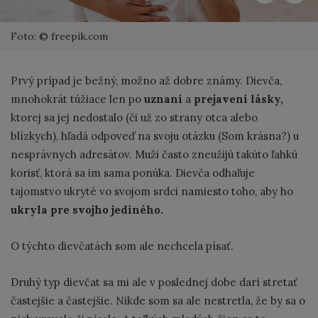
Foto: © freepik.com
Prvý prípad je bežný, možno až dobre známy. Dievča,
mnohokrát túžiace len po
uznaní
a
prejavení lásky,
ktorej sa jej nedostalo (či už zo strany otca alebo
blízkych), hľadá odpoveď na svoju otázku (Som krásna?) u
nesprávnych adresátov. Muži často zneužijú takúto ľahkú
korisť, ktorá sa im sama ponúka. Dievča odhaľuje
tajomstvo ukryté vo svojom srdci namiesto toho, aby ho
ukryla pre svojho jediného.
O týchto dievčatách som ale nechcela písať.
Druhý typ dievčat sa mi ale v poslednej dobe darí stretať
častejšie a častejšie. Nikde som sa ale nestretla, že by sa o