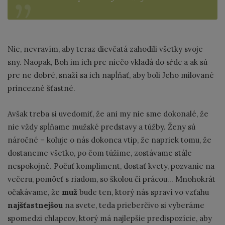
Nie, nevravím, aby teraz dievčatá zahodili všetky svoje
sny. Naopak, Boh im ich pre niečo vkladá do sŕdc a ak sú
pre ne dobré, snaží sa ich napĺňať, aby boli Jeho milované
princezné šťastné.
Avšak treba si uvedomiť, že ani my nie sme dokonalé, že
nie vždy spĺňame mužské predstavy a túžby. Ženy sú
náročné – koluje o nás dokonca vtip, že napriek tomu, že
dostaneme všetko, po čom túžime, zostávame stále
nespokojné. Počuť kompliment, dostať kvety, pozvanie na
večeru, pomôcť s riadom, so školou či prácou... Mnohokrát
očakávame, že
muž
bude ten, ktorý nás spraví vo vzťahu
najšťastnejšou
na svete, teda prieberčivo si vyberáme
spomedzi chlapcov, ktorý má najlepšie predispozície, aby