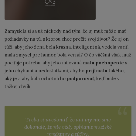
Zamyslela si sa už niekedy nad tým, že aj muž môže mať
požiadavky na tú, s ktorou chce prežiť svoj život? Že aj on
túži, aby jeho žena bola krásna, inteligentná, vedela variť,
mala zmysel pre humor, bola verná? O čo väčšmi však muž
pociťuje potrebu, aby jeho milovaná
mala pochopenie
s
jeho chybami a nedostatkami, aby ho
prijímala
takého,
aký je a aby bola ochotná ho
podporovať
, keď bude v
ťažkej chvíli!
Treba si uvedomiť, že ani my nie sme
dokonalé, že nie vždy spĺňame mužské
predstavy a túžby.