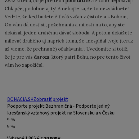
Zváž si teda, čo je pre teba
podstatné
a z toho nepoľavuj!
Chlapče, podobne aj ty! A nebojte sa, že to nezvládnete!
Vedzte, že keď budete žiť váš vzťah v čistote a s Bohom,
On vám dá dosť síl, požehnania a milostí na to, aby ste
dokázali jeden druhému dávať slobodu. A potom dokážete
milovať druhého aj napriek tomu, že „nespĺňal tvoje (teraz
už vieme, že prehnané) očakávania“. Uvedomíte si totiž,
že je pre vás
darom
, ktorý patrí Bohu, no pre tento život
vám ho zapožičal.