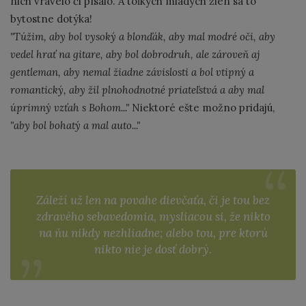
nich vravelo či písalo. A toľkých mladých žien sa to
bytostne dotýka!
"Túžim, aby bol vysoký a blonďák, aby mal modré oči, aby
vedel hrať na gitare, aby bol dobrodruh, ale zároveň aj
gentleman, aby nemal žiadne závislosti a bol vtipný a
romantický, aby žil plnohodnotné priateľstvá a aby mal
úprimný vzťah s Bohom..."
Niektoré ešte možno pridajú,
"aby bol bohatý a mal auto..."
Záleží už len na povahe dievčaťa, či je tou bez
zdravého sebavedomia, mysliacou si, že nikto
na ňu nikdy nezhliadne; alebo tou, pre ktorú
nikto nie je dosť dobrý.