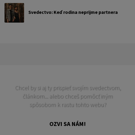
Svedectvo: Keď rodina neprijme partnera
Chcel by si aj ty prispieť svojím svedectvom,
článkom... alebo chceš pomôcť iným
spôsobom k rastu tohto webu?
OZVI SA NÁM!