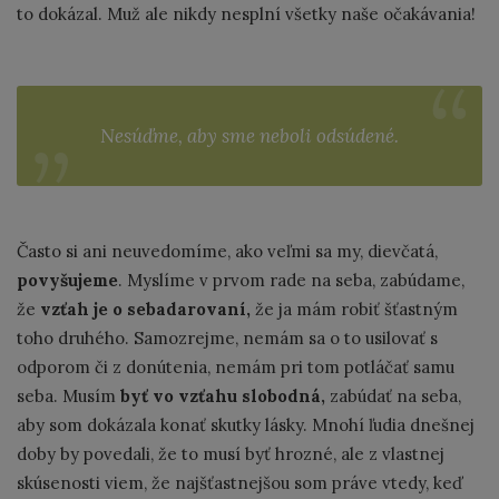
to dokázal. Muž ale nikdy nesplní všetky naše očakávania!
Nesúďme, aby sme neboli odsúdené.
Často si ani neuvedomíme, ako veľmi sa my, dievčatá,
povyšujeme
. Myslíme v prvom rade na seba, zabúdame,
že
vzťah je o sebadarovaní,
že ja mám robiť šťastným
toho druhého. Samozrejme, nemám sa o to usilovať s
odporom či z donútenia, nemám pri tom potláčať samu
seba. Musím
byť vo vzťahu slobodná,
zabúdať na seba,
aby som dokázala konať skutky lásky. Mnohí ľudia dnešnej
doby by povedali, že to musí byť hrozné, ale z vlastnej
skúsenosti viem, že najšťastnejšou som práve vtedy, keď