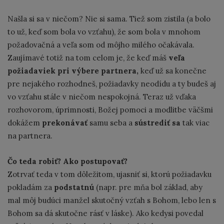
Našla si sa v niečom? Nie si sama. Tiež som zistila (a bolo
to už, keď som bola vo vzťahu), že som bola v mnohom
požadovačná a veľa som od môjho milého očakávala.
Zaujímavé totiž na tom celom je, že keď máš
veľa
požiadaviek pri výbere partnera,
keď už sa konečne
pre nejakého rozhodneš, požiadavky neodídu a ty budeš aj
vo vzťahu stále v niečom nespokojná. Teraz už vďaka
rozhovorom, úprimnosti, Božej pomoci a modlitbe väčšmi
dokážem
prekonávať
samu seba a
sústrediť sa
tak viac
na partnera.
Čo teda robiť? Ako postupovať?
Zotrvať teda v tom dôležitom, ujasniť si, ktorú požiadavku
pokladám za
podstatnú
(napr. pre mňa bol základ, aby
mal môj budúci manžel skutočný vzťah s Bohom, lebo len s
Bohom sa dá skutočne rásť v láske). Ako kedysi povedal