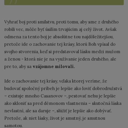
Vyhrať boj proti smilstvu, proti tomu, aby sme z druhého
robili vec, môže byť úsilím trvajúcim aj celý život. Avšak
odmena za tento boj je absolútne tou najdôležitejšou,
pretože ide o zachovanie tej krásy, ktorú Boh vpísal do
svojho stvorenia, keď si predstavoval lásku medzi mužom
a ženou - ktorá nie je na využívanie jeden druhého, ale
pre to, aby sa
vzájomne milovali.
Ide o zachovanie tej krásy, vďaka ktorej veríme, že
budovať spoločný príbeh je lepšie ako loviť dobrodružstvá
– existuje mnoho Casanovov –, pestovať nehu je lepšie
ako skloniť sa pred démonom vlastnenia – skutočná láska
nevlastní, ale sa daruje –, slúžiť je lepšie ako dobývať.
Pretože, ak niet lásky, život je smutný, je smutnou
samotou.