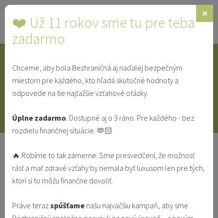
×
❤️ Už 11 rokov sme tu pre teba
Toggle
navigat
zadarmo
Chceme, aby bola Bezhraničná aj naďalej bezpečným
IDENTITA
SINGLE
SVEDECTVÁ
miestom pre každého, kto hľadá skutočné hodnoty a
odpovede na tie najťažšie vzťahové otázky.
V MANŽELSTVE
VO VZŤAHU
Úplne zadarmo
. Dostupné aj o 3 ráno. Pre každého - bez
rozdielu finančnej situácie. 🫶🏻
Katechéza pápeža Františka o
🔥 Robíme to tak zámerne. Sme presvedčení, že možnosť
nerestiach a cnostiach: Smilstvo
rásť a mať zdravé vzťahy by nemala byť luxusom len pre tých,
ktorí si to môžu finančne dovoliť.
ČISTOTA
PREKLAD
SEXUALITA
V MANŽELSTVE
Práve teraz
spúšťame
našu najväčšiu kampaň, aby sme
Vatican News