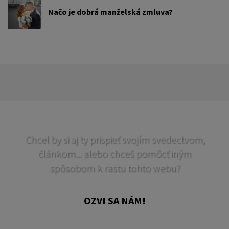
Načo je dobrá manželská zmluva?
Chcel by si aj ty prispieť svojím svedectvom,
článkom... alebo chceš pomôcť iným
spôsobom k rastu tohto webu?
OZVI SA NÁM!