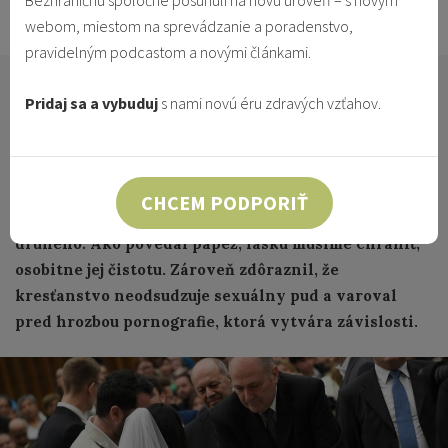
Bezhraničnú spoločne posunuli na novú úroveň – s novým
21.1.2024
Vzťahy & Identita
webom, miestom na sprevádzanie a poradenstvo,
pravidelným podcastom a novými článkami.
Pápež František v stredu 17. januára počas generálnej
Pridaj sa a vybuduj
s nami novú éru zdravých vzťahov.
audiencie pokračoval v cykle katechéz o nerestiach
a cnostiach. Tentokrát hovoril o smilstve - neresti,
ktorá je podobne ako obžerstvo istým druhom
nenásytnosti. Je jedovatým putom, ktoré zbavuje
CHCEM PODPORIŤ
slobody a ženie človeka k túžbe vlastniť toho
druhého. Ako povedal pápež, lásku musíme chrániť,
osobitne jej čistotu. Zároveň zdôraznil, že
kresťanstvo neodsudzuje sexuálny pud a varoval
pred hrozbou pornografie, ktorá vytvára závislosti.