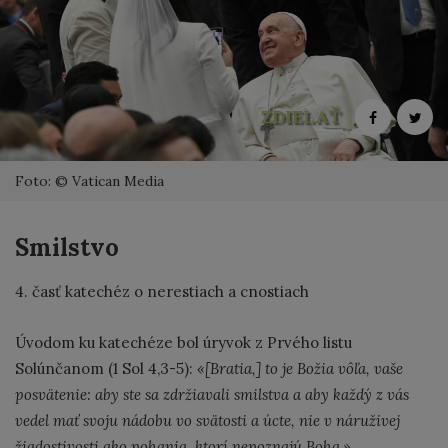
ZDIELAŤ
Foto: © Vatican Media
Smilstvo
4. časť katechéz o nerestiach a cnostiach
Úvodom ku katechéze bol úryvok z Prvého listu
Solúnčanom (1 Sol 4,3-5):
«[Bratia,] to je Božia vôľa, vaše
posvätenie: aby ste sa zdržiavali smilstva a aby každý z vás
vedel mať svoju nádobu vo svätosti a úcte, nie v náruživej
žiadostivosti ako pohania, ktorí nepoznajú Boha.»