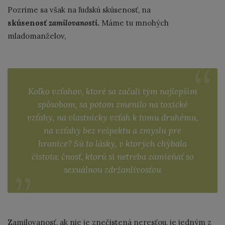
Pozrime sa však na ľudskú skúsenosť, na
skúsenosť
zamilovanosti
.
Máme tu mnohých
mladomanželov,
Koľko vzťahov, ktoré sa začali tým najlepším
spôsobom, sa potom zmenilo na toxické
vzťahy, na vlastnícky vzťah k tomu druhému,
na vzťahy bez rešpektu a zmyslu pre
hranice? Sú to lásky, v ktorých chýbala
čistota: čnosť, ktorú si netreba zamieňať so
sexuálnou zdržanlivosťou
Zamilovanosť, ak nie je znečistená neresťou, je jedným z