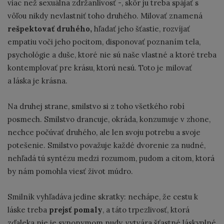
viac než sexuálna zdržanlivosť -, skôr ju treba spájať s
vôľou nikdy nevlastniť toho druhého. Milovať znamená
rešpektovať druhého,
hľadať jeho šťastie, rozvíjať
empatiu voči jeho pocitom, disponovať poznaním tela,
psychológie a duše, ktoré nie sú naše vlastné a ktoré treba
kontemplovať pre krásu, ktorú nesú. Toto je milovať
a láska je krásna.
Na druhej strane,
smilstvo si z toho všetkého robí
posmech. Smilstvo drancuje, okráda, konzumuje v zhone,
nechce počúvať druhého, ale len svoju potrebu a svoje
potešenie. Smilstvo považuje každé dvorenie za nudné,
nehľadá tú syntézu medzi rozumom, pudom a citom, ktorá
by nám pomohla viesť život múdro.
Smilník vyhľadáva jedine skratky: nechápe, že cestu k
láske treba
prejsť
pomaly
, a táto trpezlivosť, ktorá
zďaleka nie je synonymom nudy, vytvára šťastné láskyplné