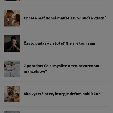
Chcete mať dobré manželstvo? Buďte vďační!
Často padáš v čistote? Nie si v tom sám
Z poradne: Čo si myslíte o tzv. otvorenom
manželstve?
Ako vyzerá otec, ktorý je deťom nablízku?