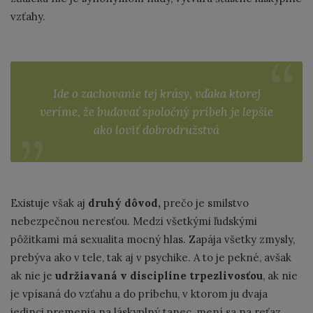
vzťahy.
Ide o zachovanie tej krásy, vďaka ktorej
veríme, že budovať spoločný príbeh je lepšie
ako loviť dobrodružstvá
Existuje však aj
druhý dôvod,
prečo je smilstvo
nebezpečnou neresťou. Medzi všetkými ľudskými
pôžitkami má sexualita mocný hlas. Zapája všetky zmysly,
prebýva ako v tele, tak aj v psychike. A to je pekné, avšak
ak nie je
udržiavaná v disciplíne
trpezlivosťou
, ak nie
je vpísaná do vzťahu a do príbehu, v ktorom ju dvaja
jedinci premenia na láskyplný tanec, mení sa na reťaz,