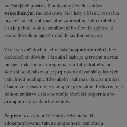
najčistejších pocitov. Zamilovaný človek sa stáva
veľkodušným
, rád obdarúva, píše listy a básne. Prestáva
myslieť na seba, aby sa úplne zameral na toho druhého
a to je pekné. A ak sa zamilovaného človeka spýtate: z
akého dôvodu miluješ?, nenájde žiadnu odpoveď.
V toľkých ohľadoch je jeho láska
bezpodmienečná
, bez
akéhokoľvek dôvodu. Táto silná láska je aj trochu naivná:
milujúci v skutočnosti nepozná tvár toho druhého, má
sklon si ho idealizovať, je pripravený dávať sľuby, ktorých
váhu hneď nechápe. Táto akoby „záhrada“, kde sa množia
úžasné veci, však nie je v bezpečí pred zlom. Poškvrňuje ju
démon smilstva a táto neresť je obzvlášť odporná, a to
prinajmenšom z dvoch dôvodov.
Po prvé
preto, že
ničí vzťahy medzi ľuďmi
. Na
zdokumentovanie takejto skutočnosti, žiaľ, stačia