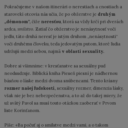
Pokračujeme v našom itinerári o nerestiach a cnostiach a
starovekí otcovia nás učia, že po obžerstve je
druhým
„démonom“,
čiže
neresťou
, ktorá sa vždy krčí pri dverách
srdca,
smilstvo
. Zatiaľ čo obžerstvo je nenásytnosť voči
jedlu, táto druhá neresť je istým druhom „nenásytnosti“
voči druhému človeku, teda jedovatým putom, ktoré ľudia
udržujú medzi sebou, najmä
v oblasti sexuality.
Dobre si všimnime: v kresťanstve sa sexuálny pud
neodsudzuje. Biblická kniha Pieseň piesní je nádhernou
básňou o láske medzi dvoma snúbencami. Tento krásny
rozmer našej ľudskosti,
sexuálny rozmer, dimenzia lásky,
však nie je bez nebezpečenstva, a to až do takej miery, že
už svätý Pavol sa musí touto otázkou zaoberať v Prvom
liste Korinťanom.
Píše: «Ba počuť aj o smilstve medzi vami, a o takom