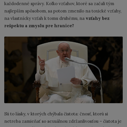
každodenné správy. Koľko vzťahov, ktoré sa začali tým
najlepším spôsobom, sa potom zmenilo na toxické vzťahy,
na vlastnícky vzťah k tomu druhému, na
vzťahy bez
rešpektu a zmyslu pre hranice?
Sú to lásky, v ktorých chýbala čistota: čnosť, ktorú si
netreba zamieňať so sexuálnou zdržanlivosťou – čistota je