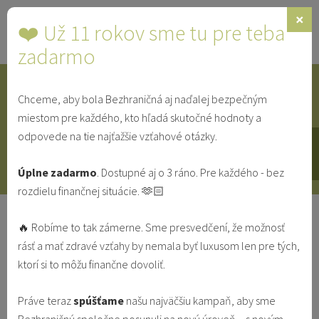
×
❤️ Už 11 rokov sme tu pre teba
Toggle
navigat
zadarmo
Chceme, aby bola Bezhraničná aj naďalej bezpečným
IDENTITA
SINGLE
SVEDECTVÁ
miestom pre každého, kto hľadá skutočné hodnoty a
odpovede na tie najťažšie vzťahové otázky.
V MANŽELSTVE
VO VZŤAHU
Úplne zadarmo
. Dostupné aj o 3 ráno. Pre každého - bez
rozdielu finančnej situácie. 🫶🏻
Vo vzťahu podľa témy
Vo vzťahu
🔥 Robíme to tak zámerne. Sme presvedčení, že možnosť
rásť a mať zdravé vzťahy by nemala byť luxusom len pre tých,
NAJČÍTANEJŠIE
NAJNOVŠIE
ktorí si to môžu finančne dovoliť.
Práve teraz
spúšťame
našu najväčšiu kampaň, aby sme
„Objavme správne „vklady“ do našich