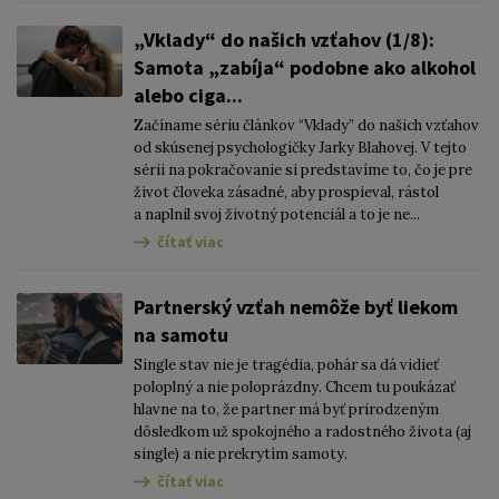
„Vklady“ do našich vzťahov (1/8):
Samota „zabíja“ podobne ako alkohol
alebo ciga...
Začíname sériu článkov “Vklady” do našich vzťahov
od skúsenej psychologičky Jarky Blahovej. V tejto
sérii na pokračovanie si predstavíme to, čo je pre
život človeka zásadné, aby prospieval, rástol
a naplnil svoj životný potenciál a to je ne...
čítať viac
Partnerský vzťah nemôže byť liekom
na samotu
Single stav nie je tragédia, pohár sa dá vidieť
poloplný a nie poloprázdny. Chcem tu poukázať
hlavne na to, že partner má byť prirodzeným
dôsledkom už spokojného a radostného života (aj
single) a nie prekrytím samoty.
čítať viac