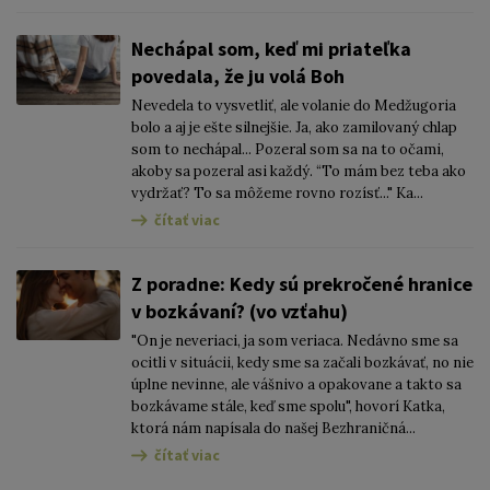
Nechápal som, keď mi priateľka
povedala, že ju volá Boh
Nevedela to vysvetliť, ale volanie do Medžugoria
bolo a aj je ešte silnejšie. Ja, ako zamilovaný chlap
som to nechápal... Pozeral som sa na to očami,
akoby sa pozeral asi každý. “To mám bez teba ako
vydržať? To sa môžeme rovno rozísť..." Ka...
čítať viac
Z poradne: Kedy sú prekročené hranice
v bozkávaní? (vo vzťahu)
"On je neveriaci, ja som veriaca. Nedávno sme sa
ocitli v situácii, kedy sme sa začali bozkávať, no nie
úplne nevinne, ale vášnivo a opakovane a takto sa
bozkávame stále, keď sme spolu", hovorí Katka,
ktorá nám napísala do našej Bezhraničná...
čítať viac