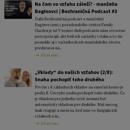
Na čom vo vzťahu záleží? - manželia
Baginovci | Bezhraničná Podcast #3
Ďalší Bezhraničná podcast s manželmi
Baginovcami z poradenského centra Family
Garden je tu! V tomto dieli podcastu nám otvorene
porozprávajú, aké boli ich začiatky vzťahu a čo im
pomohlo aj v začiatkoch ich manželského života,
predstavia ná...
čítať viac
„Vklady“ do našich vzťahov (2/8):
Snaha pochopiť toho druhého
Prvým z 8 základných vkladov na emočné konto je
podľa S. Coveyho snaha pochopiť toho druhého. Čo
je vkladom pre jedného totiž nemusí byť
automaticky vkladom pre druhého. Náš mozog
inak reaguje a mení sa, keď sme vo fungujúcich
vzťahoch a in...
čítať viac