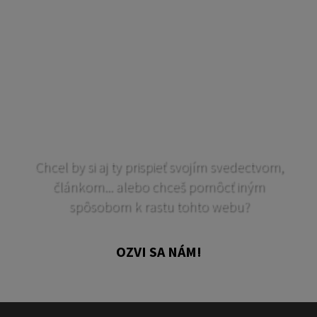
Chcel by si aj ty prispieť svojím svedectvom,
článkom... alebo chceš pomôcť iným
spôsobom k rastu tohto webu?
OZVI SA NÁM!