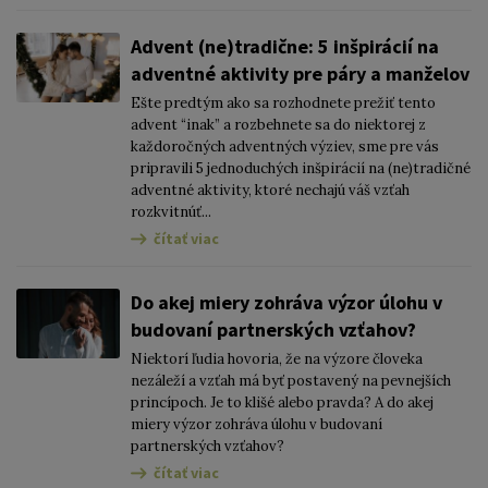
Advent (ne)tradične: 5 inšpirácií na
adventné aktivity pre páry a manželov
Ešte predtým ako sa rozhodnete prežiť tento
advent “inak” a rozbehnete sa do niektorej z
každoročných adventných výziev, sme pre vás
pripravili 5 jednoduchých inšpirácií na (ne)tradičné
adventné aktivity, ktoré nechajú váš vzťah
rozkvitnúť...
čítať viac
Do akej miery zohráva výzor úlohu v
budovaní partnerských vzťahov?
Niektorí ľudia hovoria, že na výzore človeka
nezáleží a vzťah má byť postavený na pevnejších
princípoch. Je to klišé alebo pravda? A do akej
miery výzor zohráva úlohu v budovaní
partnerských vzťahov?
čítať viac