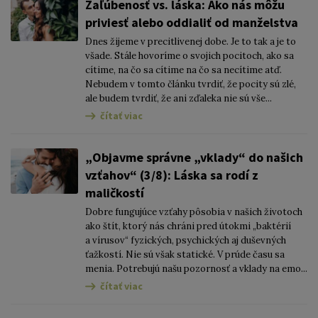
Zaľúbenosť vs. láska: Ako nás môžu
priviesť alebo oddialiť od manželstva
Dnes žijeme v precitlivenej dobe. Je to tak a je to
všade. Stále hovoríme o svojich pocitoch, ako sa
cítime, na čo sa cítime na čo sa necítime atď.
Nebudem v tomto článku tvrdiť, že pocity sú zlé,
ale budem tvrdiť, že ani zďaleka nie sú vše...
čítať viac
„Objavme správne „vklady“ do našich
vzťahov“ (3/8): Láska sa rodí z
maličkostí
Dobre fungujúce vzťahy pôsobia v našich životoch
ako štít, ktorý nás chráni pred útokmi „baktérií
a vírusov“ fyzických, psychických aj duševných
ťažkostí. Nie sú však statické. V prúde času sa
menia. Potrebujú našu pozornosť a vklady na emo...
čítať viac