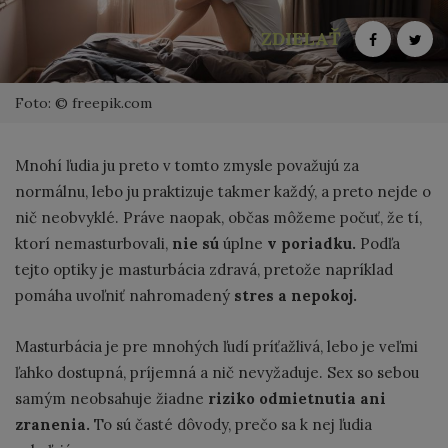
ZDIELAŤ
Foto: © freepik.com
Mnohí ľudia ju preto v tomto zmysle považujú za
normálnu, lebo ju praktizuje takmer každý, a preto nejde o
nič neobvyklé. Práve naopak, občas môžeme počuť, že tí,
ktorí nemasturbovali,
nie sú
úplne
v poriadku.
Podľa
tejto optiky je masturbácia zdravá, pretože napríklad
pomáha uvoľniť nahromadený
stres a nepokoj.
Masturbácia je pre mnohých ľudí príťažlivá, lebo je veľmi
ľahko dostupná, príjemná a nič nevyžaduje. Sex so sebou
samým neobsahuje žiadne
riziko odmietnutia ani
zranenia.
To sú časté dôvody, prečo sa k nej ľudia