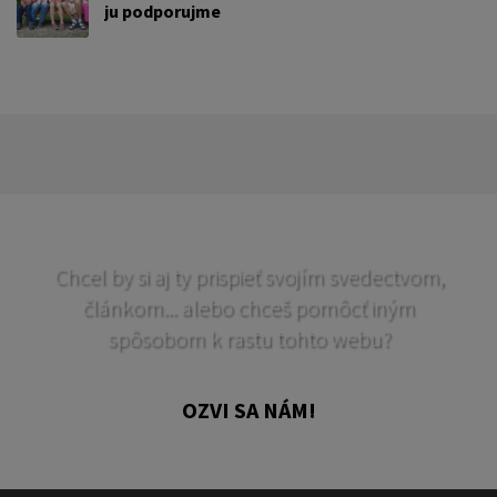
ju podporujme
Chcel by si aj ty prispieť svojím svedectvom,
článkom... alebo chceš pomôcť iným
spôsobom k rastu tohto webu?
OZVI SA NÁM!