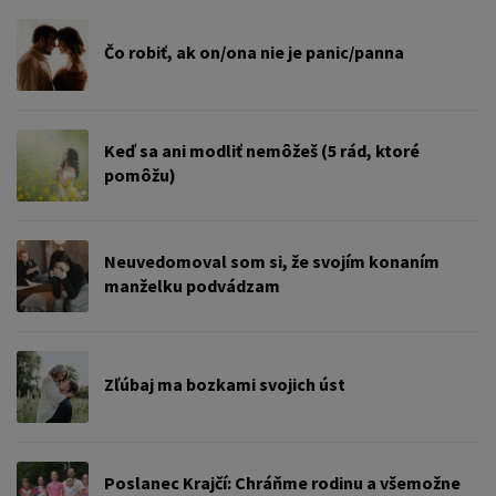
Čo robiť, ak on/ona nie je panic/panna
Keď sa ani modliť nemôžeš (5 rád, ktoré
pomôžu)
Neuvedomoval som si, že svojím konaním
manželku podvádzam
Zľúbaj ma bozkami svojich úst
Poslanec Krajčí: Chráňme rodinu a všemožne