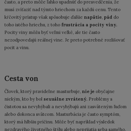
často, a preto môže ľahko upadnúť do presvedčenia, že
musí zvíťaziť nad týmto hriechom za každú cenu. Tento
kŕčovitý prístup však spôsobuje ďalšie
napätie
,
pád
do
toho istého hriechu, z toho
frustrácia a pocity viny.
Pocity viny môžu byť veľmi veľké, ale tie často
nezodpovedajú reálnej vine. Je preto potrebné rozlišovať
pocit a vinu.
Cesta von
Človek, ktorý pravidelne masturbuje,
nie je
obyčajne
niekým, kto by bol
sexuálne zvrátený.
Problémy s
čistotou sa nevyhýbali a nevyhýbajú ani zasväteným ľuďom
alebo dokonca svätcom. Masturbácia je často symptóm,
ktorý má hlbšiu príčinu. Môže byť napríklad výsledok
nezdravého životného štýlu alebo neprijatia seba samého.