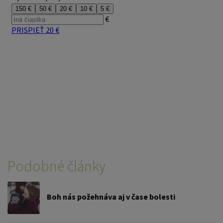
Podobné články
Boh nás požehnáva aj v čase bolesti