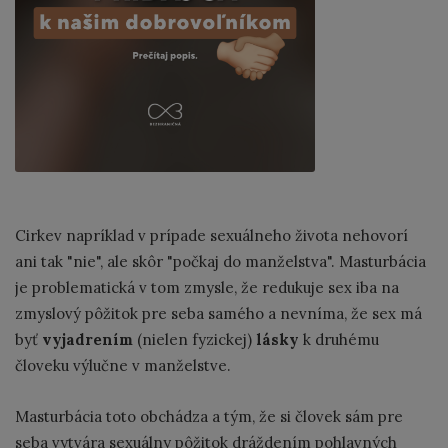
Cirkev napríklad v prípade sexuálneho života nehovorí
ani tak "nie", ale skôr "počkaj do manželstva". Masturbácia
je problematická v tom zmysle, že redukuje sex iba na
zmyslový pôžitok pre seba samého a nevníma, že sex má
byť
vyjadrením
(nielen fyzickej)
lásky
k druhému
človeku výlučne v manželstve.
Masturbácia toto obchádza a tým, že si človek sám pre
seba vytvára sexuálny pôžitok dráždením pohlavných