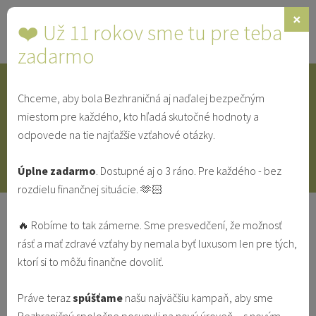
×
❤️ Už 11 rokov sme tu pre teba
Toggle
navigat
zadarmo
Chceme, aby bola Bezhraničná aj naďalej bezpečným
IDENTITA
SINGLE
SVEDECTVÁ
miestom pre každého, kto hľadá skutočné hodnoty a
odpovede na tie najťažšie vzťahové otázky.
V MANŽELSTVE
VO VZŤAHU
Úplne zadarmo
. Dostupné aj o 3 ráno. Pre každého - bez
rozdielu finančnej situácie. 🫶🏻
Masturbácia: Sex so sebou samým je
🔥 Robíme to tak zámerne. Sme presvedčení, že možnosť
síce príjemný, ale...
rásť a mať zdravé vzťahy by nemala byť luxusom len pre tých,
ktorí si to môžu finančne dovoliť.
ČISTOTA
KRÍZA
PORNOGRAFIA
SEXUALITA
Práve teraz
spúšťame
našu najväčšiu kampaň, aby sme
Erik Dujava