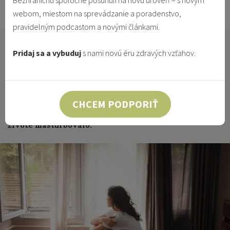
Bezhraničnú spoločne posunuli na novú úroveň – s novým
3.6.2023
Vzťahy & Identita
webom, miestom na sprevádzanie a poradenstvo,
pravidelným podcastom a novými článkami.
O masturbácii (alebo o sebaukájaní či onanii) sa veľa
Pridaj sa a vybuduj
s nami novú éru zdravých vzťahov.
nehovorí ani nepíše. Je to pochopiteľné, pretože ide
o chúlostivú a intímnu záležitosť. Napriek tomu
drvivá väčšina ľudí masturbáciu aspoň raz v živote
praktizovala a mnohí stále praktizujú. Štatistiky
CHCEM PODPORIŤ
hovoria, že až 81% žien a 95% mužov aspoň raz v
živote masturbovalo.