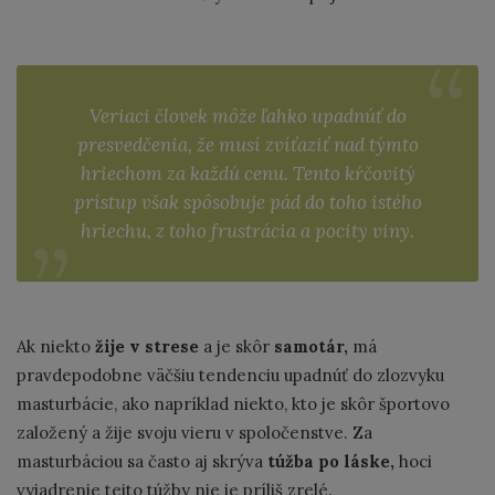
Veriaci človek môže ľahko upadnúť do
presvedčenia, že musí zvíťaziť nad týmto
hriechom za každú cenu. Tento kŕčovitý
prístup však spôsobuje pád do toho istého
hriechu, z toho frustrácia a pocity viny.
Ak niekto
žije v strese
a je skôr
samotár,
má
pravdepodobne väčšiu tendenciu upadnúť do zlozvyku
masturbácie, ako napríklad niekto, kto je skôr športovo
založený a žije svoju vieru v spoločenstve. Za
masturbáciou sa často aj skrýva
túžba po láske,
hoci
vyjadrenie tejto túžby nie je príliš zrelé.