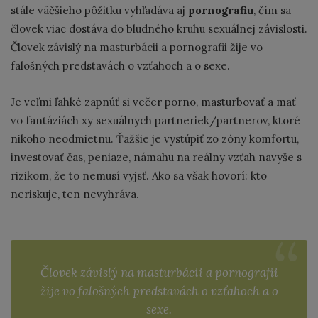
stále väčšieho pôžitku vyhľadáva aj
pornografiu
, čím sa
človek viac dostáva do bludného kruhu sexuálnej závislosti.
Človek závislý na masturbácii a pornografii žije vo
falošných predstavách o vzťahoch a o sexe.
Je veľmi ľahké zapnúť si večer porno, masturbovať a mať
vo fantáziách xy sexuálnych partneriek/partnerov, ktoré
nikoho neodmietnu. Ťažšie je vystúpiť zo zóny komfortu,
investovať čas, peniaze, námahu na reálny vzťah navyše s
rizikom, že to nemusí vyjsť. Ako sa však hovorí: kto
neriskuje, ten nevyhráva.
Človek závislý na masturbácii a pornografii
žije vo falošných predstavách o vzťahoch a o
sexe.