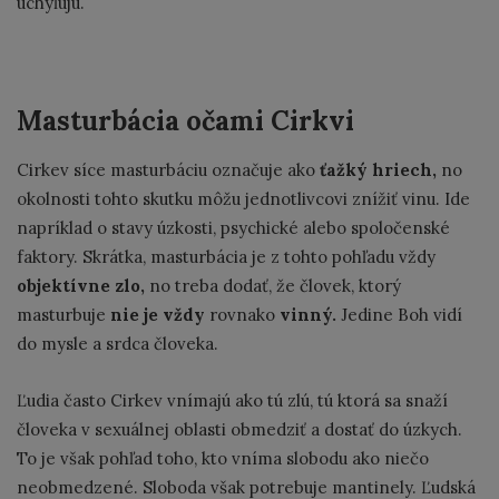
uchyľujú.
Masturbácia očami Cirkvi
Cirkev síce masturbáciu označuje ako
ťažký hriech,
no
okolnosti tohto skutku môžu jednotlivcovi znížiť vinu. Ide
napríklad o stavy úzkosti, psychické alebo spoločenské
faktory. Skrátka, masturbácia je z tohto pohľadu vždy
objektívne zlo,
no treba dodať, že človek, ktorý
masturbuje
nie je vždy
rovnako
vinný.
Jedine Boh vidí
do mysle a srdca človeka.
Ľudia často Cirkev vnímajú ako tú zlú, tú ktorá sa snaží
človeka v sexuálnej oblasti obmedziť a dostať do úzkych.
To je však pohľad toho, kto vníma slobodu ako niečo
neobmedzené. Sloboda však potrebuje mantinely. Ľudská