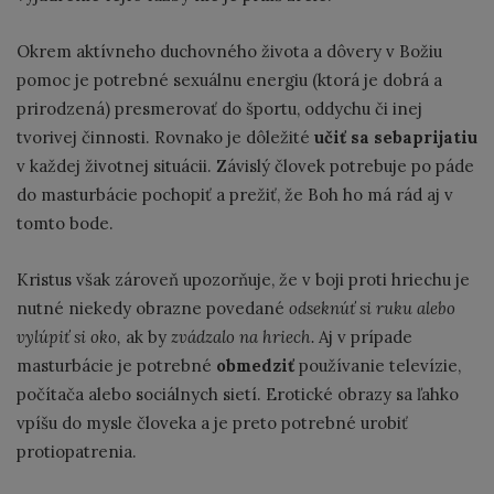
Okrem aktívneho duchovného života a dôvery v Božiu
pomoc je potrebné sexuálnu energiu (ktorá je dobrá a
prirodzená) presmerovať do športu, oddychu či inej
tvorivej činnosti. Rovnako je dôležité
učiť sa sebaprijatiu
v každej životnej situácii. Závislý človek potrebuje po páde
do masturbácie pochopiť a prežiť, že Boh ho má rád aj v
tomto bode.
Kristus však zároveň upozorňuje, že v boji proti hriechu je
nutné niekedy obrazne povedané
odseknúť si ruku alebo
vylúpiť si oko,
ak by
zvádzalo na hriech.
Aj v prípade
masturbácie je potrebné
obmedziť
používanie televízie,
počítača alebo sociálnych sietí. Erotické obrazy sa ľahko
vpíšu do mysle človeka a je preto potrebné urobiť
protiopatrenia.