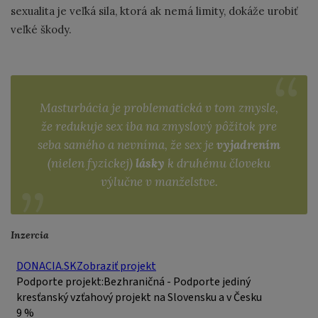
sexualita je veľká sila, ktorá ak nemá limity, dokáže urobiť
veľké škody.
Masturbácia je problematická v tom zmysle,
že redukuje sex iba na zmyslový pôžitok pre
seba samého a nevníma, že sex je
vyjadrením
(nielen fyzickej)
lásky
k druhému človeku
výlučne v manželstve.
Inzercia