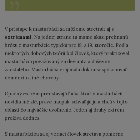
V prístupe k masturbácii sa môžeme stretnúť aj s
extrémami
. Na jednej strane tu máme akúsi prehnanú
hrôzu z masturbácie typickú pre 18. a 19. storočie. Podľa
niektorých dobových teórii bol človek, ktorý praktizoval
masturbáciu považovaný za devianta a duševne
zaostalého. Masturbácia vraj mala dokonca spôsobovať
demenciu a iné choroby.
Opačný extrém predstavujú ľudia, ktorí v masturbácii
nevidia nič zlé, práve naopak, schvaľujú ju a chcú v tejto
oblasti čo najväčšie uvoľnenie. Jeden aj druhý extrém
prežíva dodnes.
S masturbáciou sa aj veriaci človek stretáva pomerne