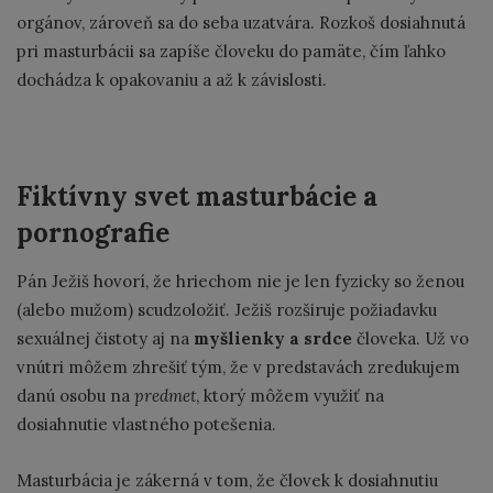
orgánov, zároveň sa do seba uzatvára. Rozkoš dosiahnutá
pri masturbácii sa zapíše človeku do pamäte, čím ľahko
dochádza k opakovaniu a až k závislosti.
Fiktívny svet masturbácie a
pornografie
Pán Ježiš hovorí, že hriechom nie je len fyzicky so ženou
(alebo mužom) scudzoložiť. Ježiš rozširuje požiadavku
sexuálnej čistoty aj na
myšlienky a srdce
človeka. Už vo
vnútri môžem zhrešiť tým, že v predstavách zredukujem
danú osobu na
predmet
, ktorý môžem využiť na
dosiahnutie vlastného potešenia.
Masturbácia je zákerná v tom, že človek k dosiahnutiu